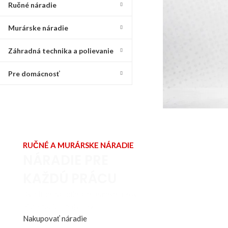
Ručné náradie
Murárske náradie
Záhradná technika a polievanie
Pre domácnosť
RUČNÉ A MURÁRSKE NÁRADIE
NÁRADIE PRE
KAŽDÚ PRÁCU
Kvalitné náradie pre remeselníkov
aj domácich majstrov.
Nakupovať náradie