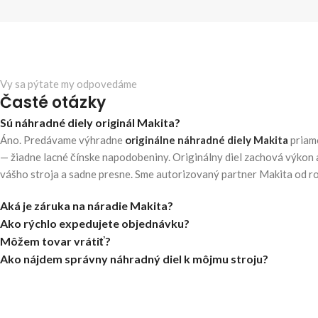
Vy sa pýtate my odpovedáme
Časté otázky
Sú náhradné diely originál Makita?
Áno. Predávame výhradne
originálne náhradné diely Makita
priam
— žiadne lacné čínske napodobeniny. Originálny diel zachová výkon 
vášho stroja a sadne presne. Sme autorizovaný partner Makita od r
Aká je záruka na náradie Makita?
Ako rýchlo expedujete objednávku?
Môžem tovar vrátiť?
Ako nájdem správny náhradný diel k môjmu stroju?