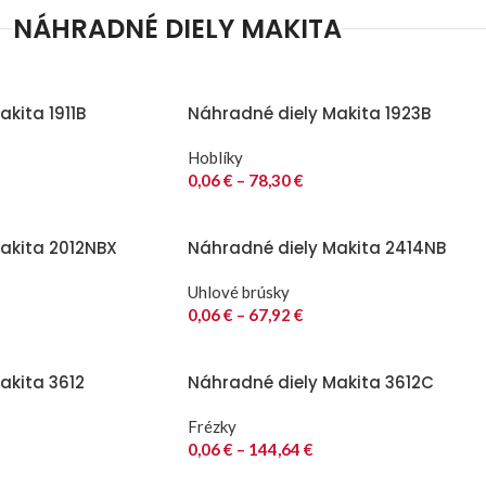
NÁHRADNÉ DIELY MAKITA
kita 1911B
Náhradné diely Makita 1923B
Hoblíky
0,06
€
–
78,30
€
akita 2012NBX
Náhradné diely Makita 2414NB
Uhlové brúsky
0,06
€
–
67,92
€
akita 3612
Náhradné diely Makita 3612C
Frézky
0,06
€
–
144,64
€