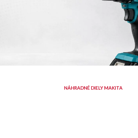
NÁHRADNÉ DIELY MAKITA
NÁJDITE SVOJ
DIEL
Diely pre aku, elektrické aj
benzínové stroje Makita.
Nájsť diel