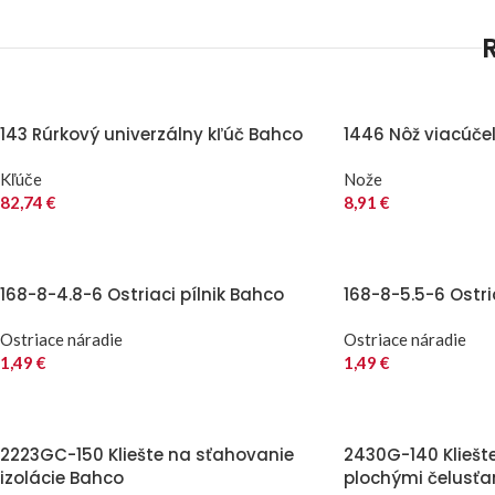
143 Rúrkový univerzálny kľúč Bahco
1446 Nôž viacúče
Kľúče
Nože
82,74
€
8,91
€
168-8-4.8-6 Ostriaci pílnik Bahco
168-8-5.5-6 Ostri
Ostriace náradie
Ostriace náradie
1,49
€
1,49
€
2223GC-150 Kliešte na sťahovanie
2430G-140 Kliešt
izolácie Bahco
plochými čelusť