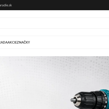
radie.sk
RADA
AKCIE
ZNAČKY