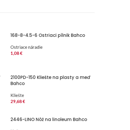
168-8-4.5-6 Ostriaci pílnik Bahco
Ostriace náradie
1,08
€
“
2100PD-150 Kliešte na plasty a meď
Bahco
Kliešte
29,68
€
2446-LINO Nôž na linoleum Bahco