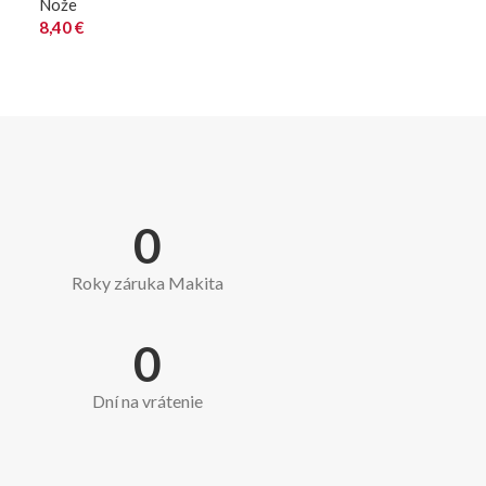
Nože
8,40
€
0
Roky záruka Makita
0
Dní na vrátenie