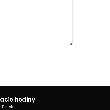
acie hodiny
– Piatok