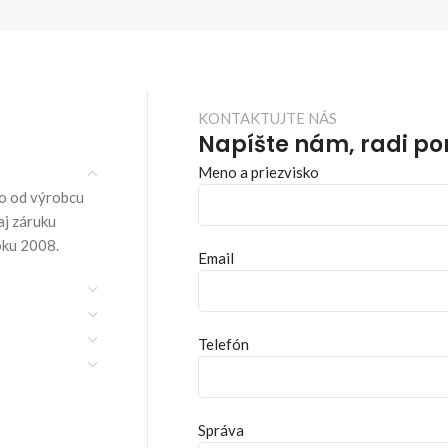
KONTAKTUJTE NÁS
Napíšte nám, radi p
Meno a priezvisko
o od výrobcu
aj záruku
oku 2008.
Email
Telefón
Správa