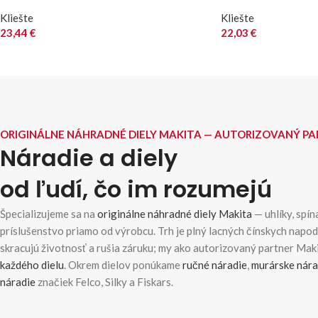
Kliešte
Kliešte
23,44
€
22,03
€
ORIGINÁLNE NÁHRADNÉ DIELY MAKITA — AUTORIZOVANÝ P
Náradie a diely
od ľudí, čo im rozumejú
Špecializujeme sa na
originálne náhradné diely Makita
— uhlíky, spína
príslušenstvo priamo od výrobcu. Trh je plný lacných čínskych napo
skracujú životnosť a rušia záruku; my ako autorizovaný partner Ma
každého dielu
. Okrem dielov ponúkame
ručné náradie
,
murárske nára
náradie
značiek Felco, Silky a Fiskars.