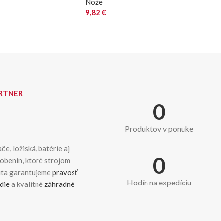
Nože
9,82
€
ARTNER
0
Produktov v ponuke
če, ložiská, batérie aj
0
dobenín, ktoré strojom
kita garantujeme
pravosť
Hodín na expedíciu
die
a kvalitné
záhradné