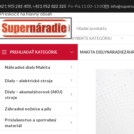
421 905 281 488
,
+421 952 022 325
Po–Pia 11:00–13:00
info@superna
Preskočiť na navigáciu
Preskočiť na hlavný obsah
VYBERTE KATEGÓRIU
PREHLIADAŤ KATEGÓRIE
MAKITA DIELY
NÁRADIE
ZÁH
Náhradné diely Makita
Diely – elektrické stroje
Diely – akumulátorové (AKU)
stroje
Záhradné nožnice a píly
Príslušenstvo a spotrebný
materiál