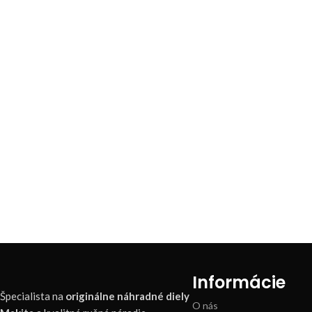
Informácie
Špecialista na
originálne náhradné diely
O nás