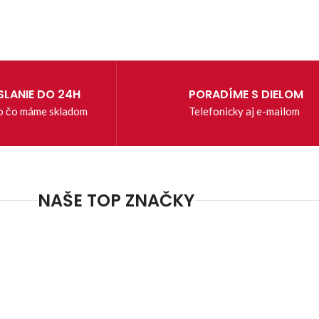
LANIE DO 24H
PORADÍME S DIELOM
o čo máme skladom
Telefonicky aj e-mailom
NAŠE TOP ZNAČKY