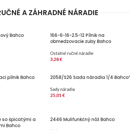
RUČNÉ A ZÁHRADNÉ NÁRADIE
lový Bahco
166-6-16-2.5-12 Pílnik na
obmedzovacie zuby Bahco
Ostatné ručné náradie
3,28
€
aci pílnik Bahco
2058/S26 Sada náradia 1/4 Bahco
Sady náradia
25,01
€
e so špicatými a
2446 Mulifunkčný nôž Bahco
ami Bahco