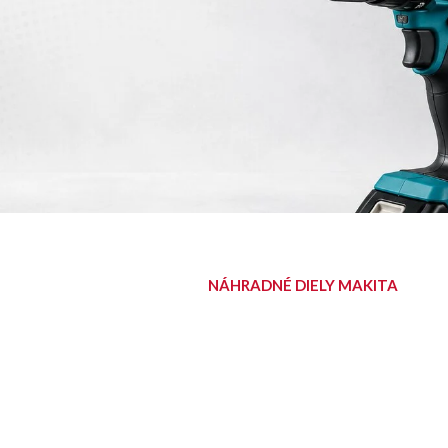
NÁHRADNÉ DIELY MAKITA
NÁJDITE SVOJ
DIEL
Diely pre aku, elektrické aj
benzínové stroje Makita.
Nájsť diel