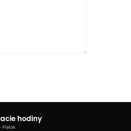
acie hodiny
– Piatok