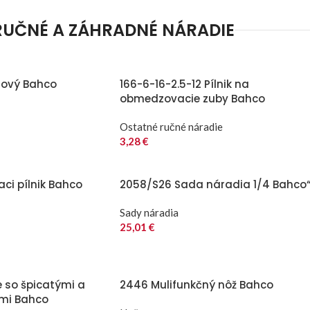
RUČNÉ A ZÁHRADNÉ NÁRADIE
lový Bahco
166-6-16-2.5-12 Pílnik na
obmedzovacie zuby Bahco
Ostatné ručné náradie
3,28
€
aci pílnik Bahco
2058/S26 Sada náradia 1/4 Bahco
Sady náradia
25,01
€
e so špicatými a
2446 Mulifunkčný nôž Bahco
ami Bahco