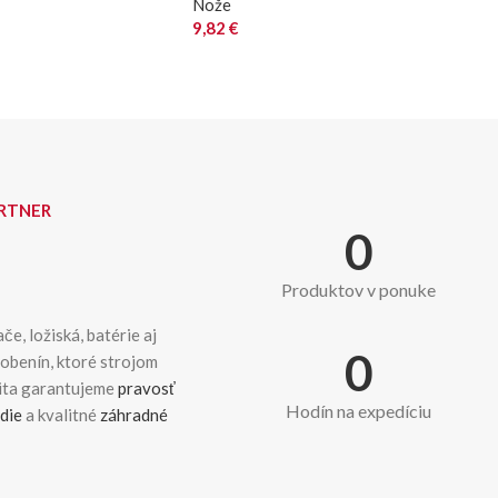
Nože
9,82
€
ARTNER
0
Produktov v ponuke
če, ložiská, batérie aj
0
dobenín, ktoré strojom
kita garantujeme
pravosť
Hodín na expedíciu
die
a kvalitné
záhradné