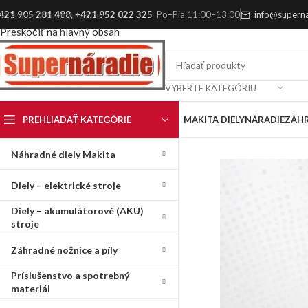
421 905 281 488
,
+421 952 022 325
Po–Pia 11:00–13:00
info@superna
Preskočiť na navigáciu
Preskočiť na hlavný obsah
VYBERTE KATEGÓRIU
PREHLIADAŤ KATEGÓRIE
MAKITA DIELY
NÁRADIE
ZÁH
Náhradné diely Makita
Diely – elektrické stroje
Diely – akumulátorové (AKU)
stroje
Záhradné nožnice a píly
Príslušenstvo a spotrebný
materiál