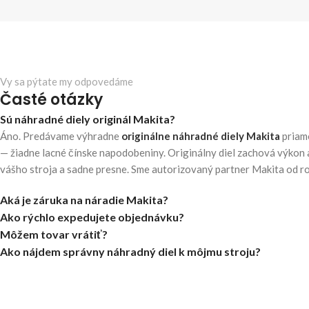
Vy sa pýtate my odpovedáme
Časté otázky
Sú náhradné diely originál Makita?
Áno. Predávame výhradne
originálne náhradné diely Makita
priam
— žiadne lacné čínske napodobeniny. Originálny diel zachová výkon 
vášho stroja a sadne presne. Sme autorizovaný partner Makita od r
Aká je záruka na náradie Makita?
Ako rýchlo expedujete objednávku?
Môžem tovar vrátiť?
Ako nájdem správny náhradný diel k môjmu stroju?