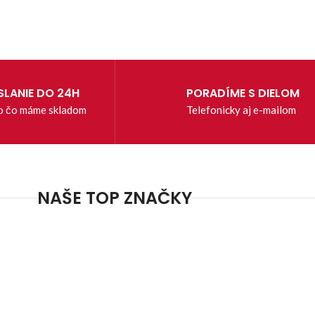
LANIE DO 24H
PORADÍME S DIELOM
o čo máme skladom
Telefonicky aj e-mailom
NAŠE TOP ZNAČKY