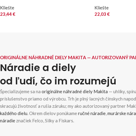
Kliešte
Kliešte
23,44
€
22,03
€
ORIGINÁLNE NÁHRADNÉ DIELY MAKITA — AUTORIZOVANÝ P
Náradie a diely
od ľudí, čo im rozumejú
Špecializujeme sa na
originálne náhradné diely Makita
— uhlíky, spína
príslušenstvo priamo od výrobcu. Trh je plný lacných čínskych napo
skracujú životnosť a rušia záruku; my ako autorizovaný partner Ma
každého dielu
. Okrem dielov ponúkame
ručné náradie
,
murárske nára
náradie
značiek Felco, Silky a Fiskars.