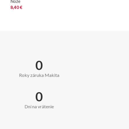
Nože
8,40
€
0
Roky záruka Makita
0
Dní na vrátenie