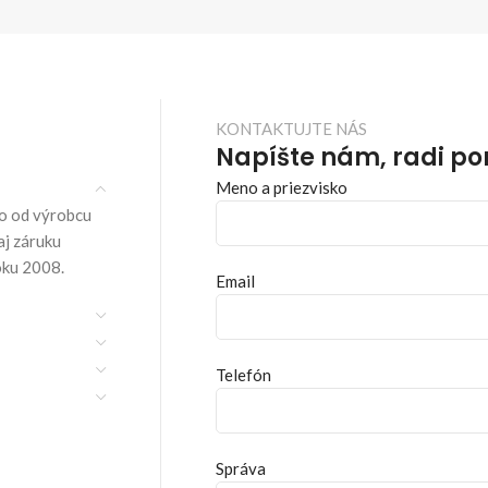
KONTAKTUJTE NÁS
Napíšte nám, radi p
Meno a priezvisko
o od výrobcu
aj záruku
oku 2008.
Email
Telefón
Správa