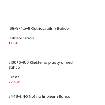
168-8-4.5-6 Ostriaci pílnik Bahco
Ostriace náradie
1,08
€
“
2100PD-150 Kliešte na plasty a meď
Bahco
Kliešte
29,68
€
2446-LINO Nôž na linoleum Bahco