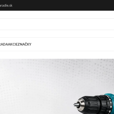
radie.sk
RADA
AKCIE
ZNAČKY