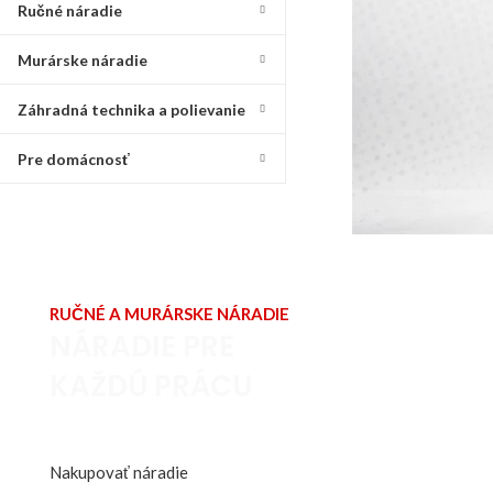
Ručné náradie
Murárske náradie
Záhradná technika a polievanie
Pre domácnosť
RUČNÉ A MURÁRSKE NÁRADIE
NÁRADIE PRE
KAŽDÚ PRÁCU
Kvalitné náradie pre remeselníkov
aj domácich majstrov.
Nakupovať náradie