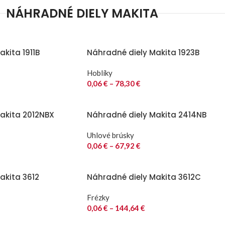
NÁHRADNÉ DIELY MAKITA
kita 1911B
Náhradné diely Makita 1923B
Hoblíky
0,06
€
–
78,30
€
akita 2012NBX
Náhradné diely Makita 2414NB
Uhlové brúsky
0,06
€
–
67,92
€
akita 3612
Náhradné diely Makita 3612C
Frézky
0,06
€
–
144,64
€