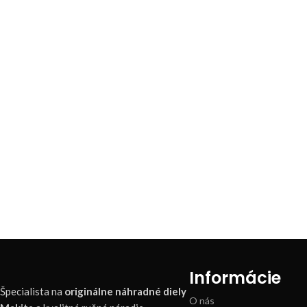
Informácie
Špecialista na
originálne náhradné diely
O nás