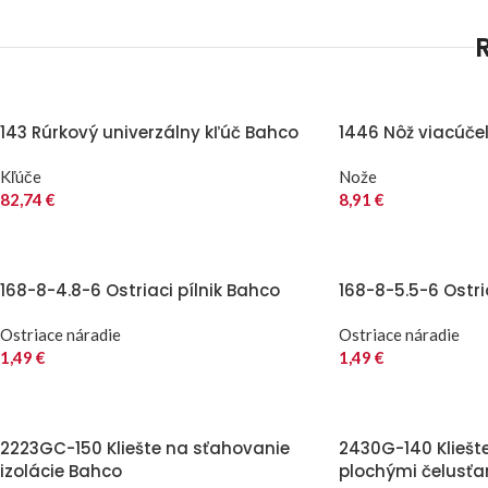
143 Rúrkový univerzálny kľúč Bahco
1446 Nôž viacúče
Kľúče
Nože
82,74
€
8,91
€
168-8-4.8-6 Ostriaci pílnik Bahco
168-8-5.5-6 Ostri
Ostriace náradie
Ostriace náradie
1,49
€
1,49
€
2223GC-150 Kliešte na sťahovanie
2430G-140 Kliešt
izolácie Bahco
plochými čelusť