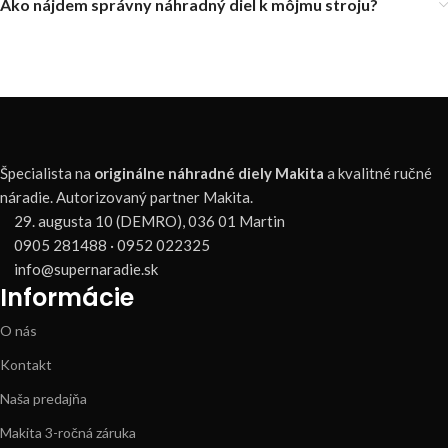
Ako nájdem správny náhradný diel k môjmu stroju?
Špecialista na
originálne náhradné diely Makita
a kvalitné ručné
náradie. Autorizovaný partner Makita.
29. augusta 10 (DEMRO), 036 01 Martin
0905 281488 · 0952 022325
info@supernaradie.sk
Informácie
O nás
Kontakt
Naša predajňa
Makita 3-ročná záruka