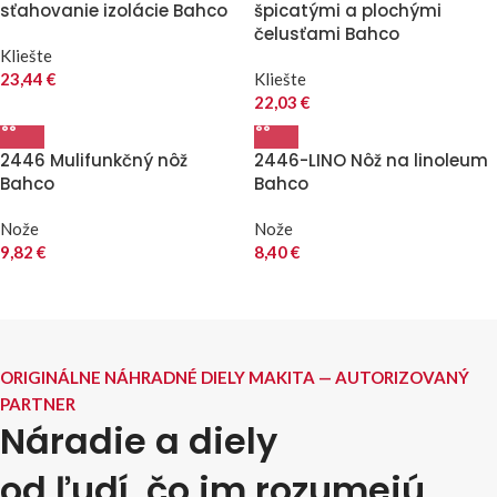
sťahovanie izolácie Bahco
špicatými a plochými
čelusťami Bahco
Kliešte
23,44
€
Kliešte
22,03
€
2446 Mulifunkčný nôž
2446-LINO Nôž na linoleum
Bahco
Bahco
Nože
Nože
9,82
€
8,40
€
ORIGINÁLNE NÁHRADNÉ DIELY MAKITA — AUTORIZOVANÝ
PARTNER
Náradie a diely
od ľudí, čo im rozumejú