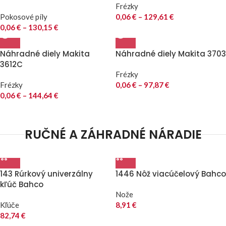
Frézky
Pokosové píly
0,06
€
–
129,61
€
0,06
€
–
130,15
€
Náhradné diely Makita
Náhradné diely Makita 3703
3612C
Frézky
Frézky
0,06
€
–
97,87
€
0,06
€
–
144,64
€
RUČNÉ A ZÁHRADNÉ NÁRADIE
143 Rúrkový univerzálny
1446 Nôž viacúčelový Bahco
kľúč Bahco
Nože
Kľúče
8,91
€
82,74
€