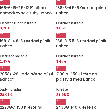
166-6-16-2.5-12 Pílnik na
168-8-4.5-6 Ostriaci pílnik
obmedzovacie zuby Bahco
Bahco
Ostatné ručné náradie
Ostriace náradie
3,28
€
1,08
€
168-8-4.8-6 Ostriaci pílnik
168-8-5.5-6 Ostriaci pílnik
Bahco
Bahco
Ostriace náradie
Ostriace náradie
1,49
€
1,49
€
2058/S26 Sada náradia 1/4
2100PD-150 Kliešte na
Bahco“
plasty a meď Bahco
Sady náradia
Kliešte
25,01
€
29,68
€
2223GC-150 Kliešte na
2430G-140 Kliešte so