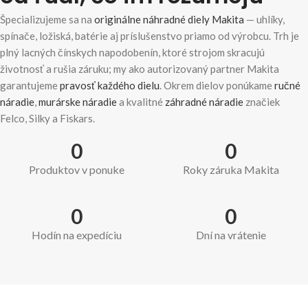
Špecializujeme sa na
originálne náhradné diely Makita
— uhlíky,
spínače, ložiská, batérie aj príslušenstvo priamo od výrobcu. Trh je
plný lacných čínskych napodobenín, ktoré strojom skracujú
životnosť a rušia záruku; my ako autorizovaný partner Makita
garantujeme
pravosť každého dielu
. Okrem dielov ponúkame
ručné
náradie
,
murárske náradie
a kvalitné
záhradné náradie
značiek
Felco, Silky a Fiskars.
0
0
Produktov v ponuke
Roky záruka Makita
0
0
Hodín na expedíciu
Dní na vrátenie