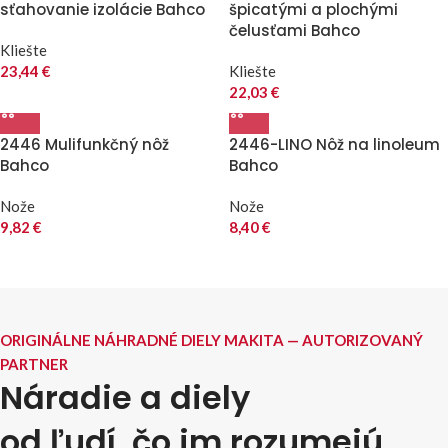
sťahovanie izolácie Bahco
špicatými a plochými
čelusťami Bahco
Kliešte
23,44
€
Kliešte
22,03
€
2446 Mulifunkčný nôž
2446-LINO Nôž na linoleum
Bahco
Bahco
Nože
Nože
9,82
€
8,40
€
ORIGINÁLNE NÁHRADNÉ DIELY MAKITA — AUTORIZOVANÝ
PARTNER
Náradie a diely
od ľudí, čo im rozumejú