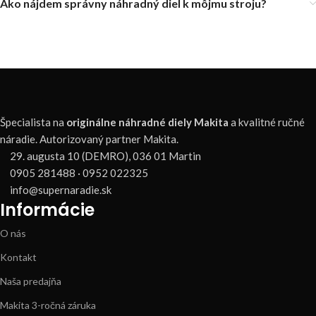
Ako nájdem správny náhradný diel k môjmu stroju?
Špecialista na
originálne náhradné diely Makita
a kvalitné ručné
náradie. Autorizovaný partner Makita.
29. augusta 10 (DEMRO), 036 01 Martin
0905 281488 · 0952 022325
info@supernaradie.sk
Informácie
O nás
Kontakt
Naša predajňa
Makita 3-ročná záruka