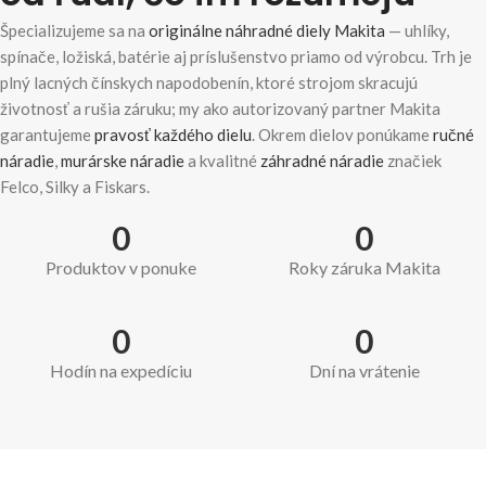
Špecializujeme sa na
originálne náhradné diely Makita
— uhlíky,
spínače, ložiská, batérie aj príslušenstvo priamo od výrobcu. Trh je
plný lacných čínskych napodobenín, ktoré strojom skracujú
životnosť a rušia záruku; my ako autorizovaný partner Makita
garantujeme
pravosť každého dielu
. Okrem dielov ponúkame
ručné
náradie
,
murárske náradie
a kvalitné
záhradné náradie
značiek
Felco, Silky a Fiskars.
0
0
Produktov v ponuke
Roky záruka Makita
0
0
Hodín na expedíciu
Dní na vrátenie