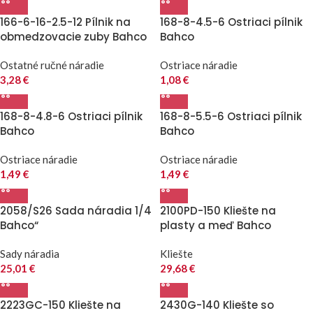
166-6-16-2.5-12 Pílnik na
168-8-4.5-6 Ostriaci pílnik
obmedzovacie zuby Bahco
Bahco
Ostatné ručné náradie
Ostriace náradie
3,28
€
1,08
€
168-8-4.8-6 Ostriaci pílnik
168-8-5.5-6 Ostriaci pílnik
Bahco
Bahco
Ostriace náradie
Ostriace náradie
1,49
€
1,49
€
2058/S26 Sada náradia 1/4
2100PD-150 Kliešte na
Bahco“
plasty a meď Bahco
Sady náradia
Kliešte
25,01
€
29,68
€
2223GC-150 Kliešte na
2430G-140 Kliešte so