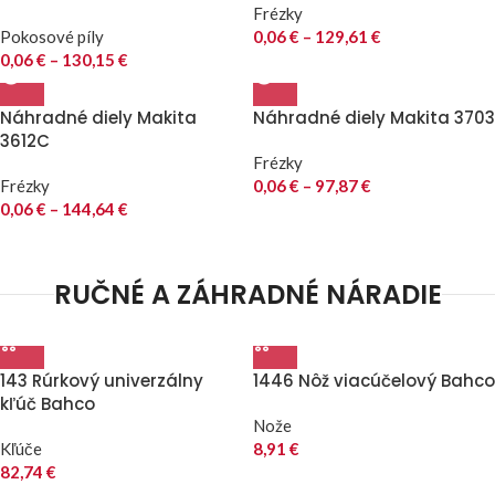
Frézky
Pokosové píly
0,06
€
–
129,61
€
0,06
€
–
130,15
€
Náhradné diely Makita
Náhradné diely Makita 3703
3612C
Frézky
Frézky
0,06
€
–
97,87
€
0,06
€
–
144,64
€
RUČNÉ A ZÁHRADNÉ NÁRADIE
143 Rúrkový univerzálny
1446 Nôž viacúčelový Bahco
kľúč Bahco
Nože
Kľúče
8,91
€
82,74
€