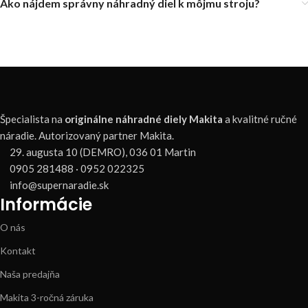
Ako nájdem správny náhradný diel k môjmu stroju?
Špecialista na
originálne náhradné diely Makita
a kvalitné ručné
náradie. Autorizovaný partner Makita.
29. augusta 10 (DEMRO), 036 01 Martin
0905 281488 · 0952 022325
info@supernaradie.sk
Informácie
O nás
Kontakt
Naša predajňa
Makita 3-ročná záruka