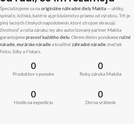
Špecializujeme sa na
originálne náhradné diely Makita
— uhlíky,
spínače, ložiská, batérie aj príslušenstvo priamo od výrobcu. Trh je
plný lacných čínskych napodobenín, ktoré strojom skracujú
životnosť a rušia záruku; my ako autorizovaný partner Makita
garantujeme
pravosť každého dielu
. Okrem dielov ponúkame
ručné
náradie
,
murárske náradie
a kvalitné
záhradné náradie
značiek
Felco, Silky a Fiskars.
0
0
Produktov v ponuke
Roky záruka Makita
0
0
Hodín na expedíciu
Dní na vrátenie