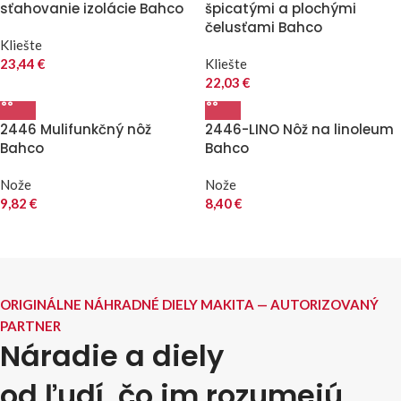
sťahovanie izolácie Bahco
špicatými a plochými
čelusťami Bahco
Kliešte
23,44
€
Kliešte
22,03
€
2446 Mulifunkčný nôž
2446-LINO Nôž na linoleum
Bahco
Bahco
Nože
Nože
9,82
€
8,40
€
ORIGINÁLNE NÁHRADNÉ DIELY MAKITA — AUTORIZOVANÝ
PARTNER
Náradie a diely
od ľudí, čo im rozumejú