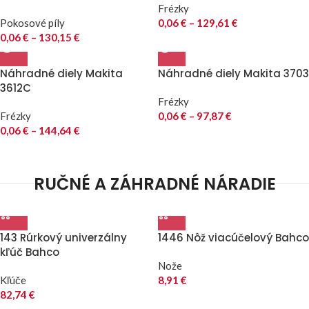
Frézky
Pokosové píly
0,06
€
–
129,61
€
0,06
€
–
130,15
€
Náhradné diely Makita
Náhradné diely Makita 3703
3612C
Frézky
Frézky
0,06
€
–
97,87
€
0,06
€
–
144,64
€
RUČNÉ A ZÁHRADNÉ NÁRADIE
143 Rúrkový univerzálny
1446 Nôž viacúčelový Bahco
kľúč Bahco
Nože
Kľúče
8,91
€
82,74
€