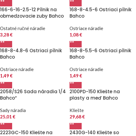
166-6-16-2.5-12 Pílnik na
168-8-4.5-6 Ostriaci pílnik
obmedzovacie zuby Bahco
Bahco
Ostatné ručné náradie
Ostriace náradie
3,28
€
1,08
€
168-8-4.8-6 Ostriaci pílnik
168-8-5.5-6 Ostriaci pílnik
Bahco
Bahco
Ostriace náradie
Ostriace náradie
1,49
€
1,49
€
2058/S26 Sada náradia 1/4
2100PD-150 Kliešte na
Bahco“
plasty a meď Bahco
Sady náradia
Kliešte
25,01
€
29,68
€
2223GC-150 Kliešte na
2430G-140 Kliešte so