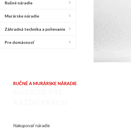
Ručné náradie
Murárske náradie
Záhradná technika a polievanie
Pre domácnosť
RUČNÉ A MURÁRSKE NÁRADIE
NÁRADIE PRE
KAŽDÚ PRÁCU
Kvalitné náradie pre remeselníkov
aj domácich majstrov.
Nakupovať náradie