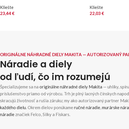
Kliešte
Kliešte
23,44
€
22,03
€
ORIGINÁLNE NÁHRADNÉ DIELY MAKITA — AUTORIZOVANÝ P
Náradie a diely
od ľudí, čo im rozumejú
Špecializujeme sa na
originálne náhradné diely Makita
— uhlíky, spína
príslušenstvo priamo od výrobcu. Trh je plný lacných čínskych napo
skracujú životnosť a rušia záruku; my ako autorizovaný partner Ma
každého dielu
. Okrem dielov ponúkame
ručné náradie
,
murárske nára
náradie
značiek Felco, Silky a Fiskars.