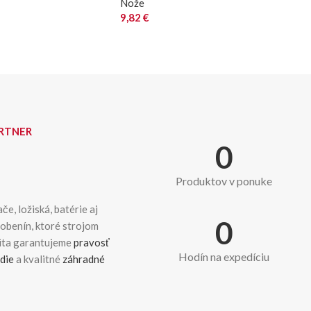
Nože
9,82
€
ARTNER
0
Produktov v ponuke
če, ložiská, batérie aj
0
dobenín, ktoré strojom
kita garantujeme
pravosť
Hodín na expedíciu
die
a kvalitné
záhradné