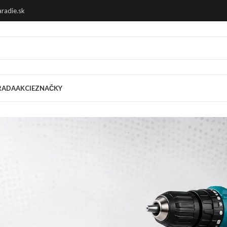
radie.sk
RADA
AKCIE
ZNAČKY