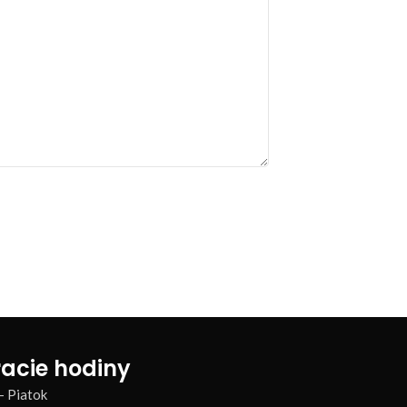
acie hodiny
– Piatok