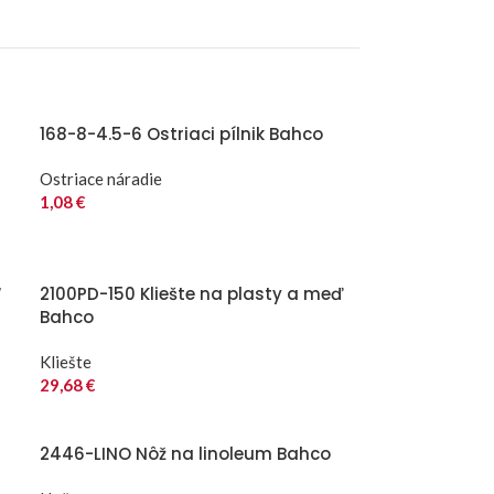
168-8-4.5-6 Ostriaci pílnik Bahco
Ostriace náradie
1,08
€
“
2100PD-150 Kliešte na plasty a meď
Bahco
Kliešte
29,68
€
2446-LINO Nôž na linoleum Bahco