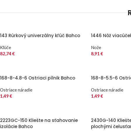
143 Rúrkový univerzálny kľúč Bahco
1446 Nôž viacúče
Kľúče
Nože
82,74
€
8,91
€
168-8-4.8-6 Ostriaci pílnik Bahco
168-8-5.5-6 Ostri
Ostriace náradie
Ostriace náradie
1,49
€
1,49
€
2223GC-150 Kliešte na sťahovanie
2430G-140 Kliešt
izolácie Bahco
plochými čelusť