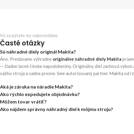
Vy sa pýtate my odpovedáme
Časté otázky
Sú náhradné diely originál Makita?
Áno. Predávame výhradne
originálne náhradné diely Makita
priam
— žiadne lacné čínske napodobeniny. Originálny diel zachová výkon 
vášho stroja a sadne presne. Sme autorizovaný partner Makita od r
Aká je záruka na náradie Makita?
Ako rýchlo expedujete objednávku?
Môžem tovar vrátiť?
Ako nájdem správny náhradný diel k môjmu stroju?