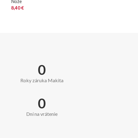
Nože
8,40
€
0
Roky záruka Makita
0
Dní na vrátenie