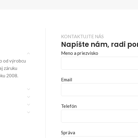
KONTAKTUJTE NÁS
Napíšte nám, radi p
Meno a priezvisko
o od výrobcu
aj záruku
oku 2008.
Email
Telefón
Správa