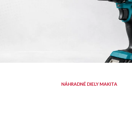
NÁHRADNÉ DIELY MAKITA
NÁJDITE SVOJ
DIEL
Diely pre aku, elektrické aj
benzínové stroje Makita.
Nájsť diel