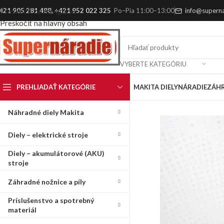
421 905 281 488
,
+421 952 022 325
Po–Pia 11:00–13:00
info@superna
Preskočiť na navigáciu
Preskočiť na hlavný obsah
VYBERTE KATEGÓRIU
PREHLIADAŤ KATEGÓRIE
MAKITA DIELY
NÁRADIE
ZÁH
Náhradné diely Makita
Diely – elektrické stroje
Diely – akumulátorové (AKU)
stroje
Záhradné nožnice a píly
Príslušenstvo a spotrebný
materiál