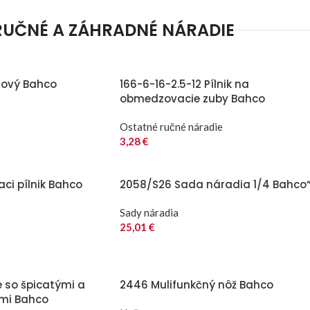
RUČNÉ A ZÁHRADNÉ NÁRADIE
lový Bahco
166-6-16-2.5-12 Pílnik na
obmedzovacie zuby Bahco
Ostatné ručné náradie
3,28
€
aci pílnik Bahco
2058/S26 Sada náradia 1/4 Bahco
Sady náradia
25,01
€
e so špicatými a
2446 Mulifunkčný nôž Bahco
ami Bahco