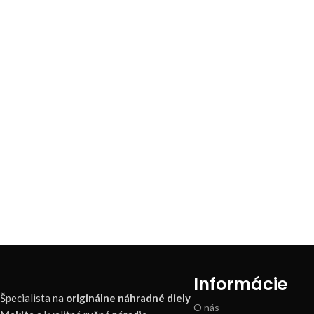
Informácie
Špecialista na
originálne náhradné diely
O nás