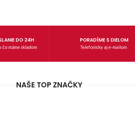
LANIE DO 24H
PORADÍME S DIELOM
o čo máme skladom
Telefonicky aj e-mailom
NAŠE TOP ZNAČKY