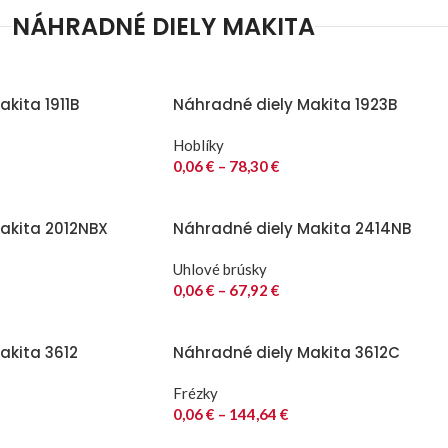
NÁHRADNÉ DIELY MAKITA
kita 1911B
Náhradné diely Makita 1923B
Hoblíky
0,06
€
–
78,30
€
akita 2012NBX
Náhradné diely Makita 2414NB
Uhlové brúsky
0,06
€
–
67,92
€
akita 3612
Náhradné diely Makita 3612C
Frézky
0,06
€
–
144,64
€