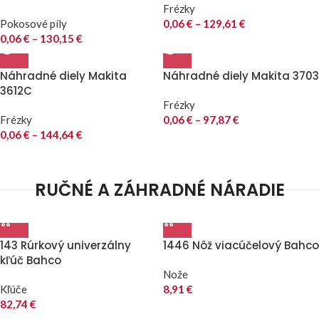
Frézky
Pokosové píly
0,06
€
–
129,61
€
0,06
€
–
130,15
€
Náhradné diely Makita
Náhradné diely Makita 3703
3612C
Frézky
Frézky
0,06
€
–
97,87
€
0,06
€
–
144,64
€
RUČNÉ A ZÁHRADNÉ NÁRADIE
143 Rúrkový univerzálny
1446 Nôž viacúčelový Bahco
kľúč Bahco
Nože
Kľúče
8,91
€
82,74
€