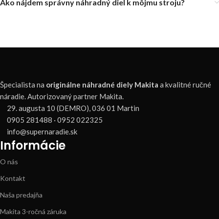
Ako nájdem správny náhradný diel k môjmu stroju?
Špecialista na
originálne náhradné diely Makita
a kvalitné ručné
náradie. Autorizovaný partner Makita.
29. augusta 10 (DEMRO), 036 01 Martin
0905 281488 · 0952 022325
info@supernaradie.sk
Informácie
O nás
Kontakt
Naša predajňa
Makita 3-ročná záruka