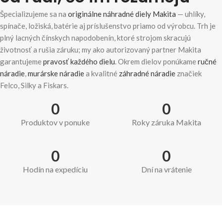
Špecializujeme sa na
originálne náhradné diely Makita
— uhlíky,
spínače, ložiská, batérie aj príslušenstvo priamo od výrobcu. Trh je
plný lacných čínskych napodobenín, ktoré strojom skracujú
životnosť a rušia záruku; my ako autorizovaný partner Makita
garantujeme
pravosť každého dielu
. Okrem dielov ponúkame
ručné
náradie
,
murárske náradie
a kvalitné
záhradné náradie
značiek
Felco, Silky a Fiskars.
0
0
Produktov v ponuke
Roky záruka Makita
0
0
Hodín na expedíciu
Dní na vrátenie