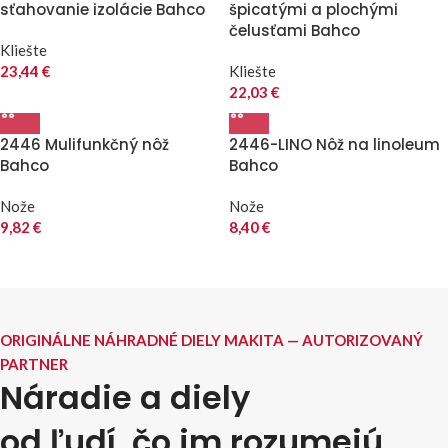
sťahovanie izolácie Bahco
špicatými a plochými
čelusťami Bahco
Kliešte
23,44
€
Kliešte
22,03
€
2446 Mulifunkčný nôž
2446-LINO Nôž na linoleum
Bahco
Bahco
Nože
Nože
9,82
€
8,40
€
ORIGINÁLNE NÁHRADNÉ DIELY MAKITA — AUTORIZOVANÝ
PARTNER
Náradie a diely
od ľudí, čo im rozumejú