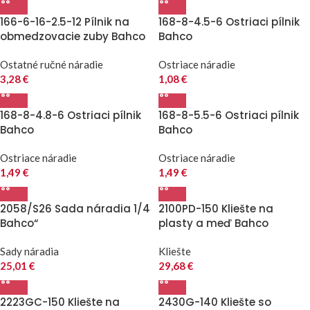
166-6-16-2.5-12 Pílnik na
168-8-4.5-6 Ostriaci pílnik
obmedzovacie zuby Bahco
Bahco
Ostatné ručné náradie
Ostriace náradie
3,28
€
1,08
€
168-8-4.8-6 Ostriaci pílnik
168-8-5.5-6 Ostriaci pílnik
Bahco
Bahco
Ostriace náradie
Ostriace náradie
1,49
€
1,49
€
2058/S26 Sada náradia 1/4
2100PD-150 Kliešte na
Bahco“
plasty a meď Bahco
Sady náradia
Kliešte
25,01
€
29,68
€
2223GC-150 Kliešte na
2430G-140 Kliešte so