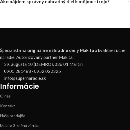
Ako nájdem správny náhradný diel k môjmu stroju?
Špecialista na
originálne náhradné diely Makita
a kvalitné ručné
náradie. Autorizovaný partner Makita.
29. augusta 10 (DEMRO), 036 01 Martin
0905 281488 · 0952 022325
info@supernaradie.sk
Informácie
O nás
Kontakt
Naša predajňa
Makita 3-ročná záruka