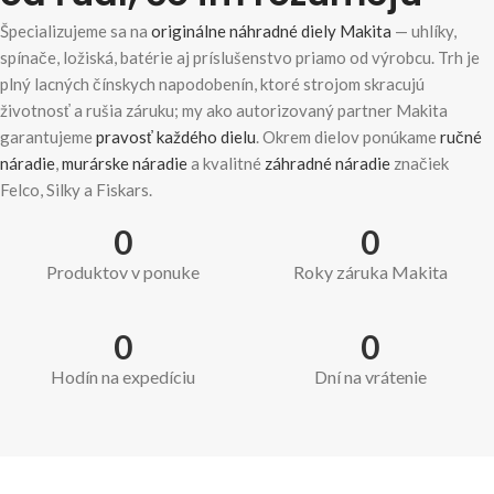
Špecializujeme sa na
originálne náhradné diely Makita
— uhlíky,
spínače, ložiská, batérie aj príslušenstvo priamo od výrobcu. Trh je
plný lacných čínskych napodobenín, ktoré strojom skracujú
životnosť a rušia záruku; my ako autorizovaný partner Makita
garantujeme
pravosť každého dielu
. Okrem dielov ponúkame
ručné
náradie
,
murárske náradie
a kvalitné
záhradné náradie
značiek
Felco, Silky a Fiskars.
0
0
Produktov v ponuke
Roky záruka Makita
0
0
Hodín na expedíciu
Dní na vrátenie