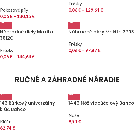
Frézky
Pokosové píly
0,06
€
–
129,61
€
0,06
€
–
130,15
€
Náhradné diely Makita
Náhradné diely Makita 3703
3612C
Frézky
Frézky
0,06
€
–
97,87
€
0,06
€
–
144,64
€
RUČNÉ A ZÁHRADNÉ NÁRADIE
143 Rúrkový univerzálny
1446 Nôž viacúčelový Bahco
kľúč Bahco
Nože
Kľúče
8,91
€
82,74
€