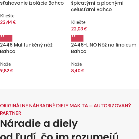
sťahovanie izolácie Bahco
špicatými a plochými
čelusťami Bahco
Kliešte
23,44
€
Kliešte
22,03
€
2446 Mulifunkčný nôž
2446-LINO Nôž na linoleum
Bahco
Bahco
Nože
Nože
9,82
€
8,40
€
ORIGINÁLNE NÁHRADNÉ DIELY MAKITA — AUTORIZOVANÝ
PARTNER
Náradie a diely
od ľudí, čo im rozumejú