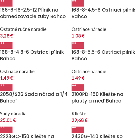
166-6-16-2.5-12 Pílnik na
168-8-4.5-6 Ostriaci pílnik
obmedzovacie zuby Bahco
Bahco
Ostatné ručné náradie
Ostriace náradie
3,28
€
1,08
€
168-8-4.8-6 Ostriaci pílnik
168-8-5.5-6 Ostriaci pílnik
Bahco
Bahco
Ostriace náradie
Ostriace náradie
1,49
€
1,49
€
2058/S26 Sada náradia 1/4
2100PD-150 Kliešte na
Bahco“
plasty a meď Bahco
Sady náradia
Kliešte
25,01
€
29,68
€
2223GC-150 Kliešte na
2430G-140 Kliešte so