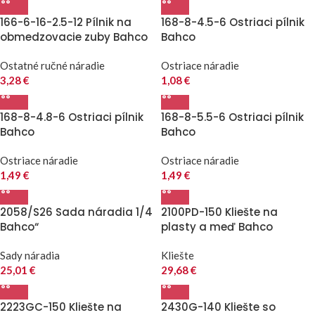
166-6-16-2.5-12 Pílnik na
168-8-4.5-6 Ostriaci pílnik
obmedzovacie zuby Bahco
Bahco
Ostatné ručné náradie
Ostriace náradie
3,28
€
1,08
€
168-8-4.8-6 Ostriaci pílnik
168-8-5.5-6 Ostriaci pílnik
Bahco
Bahco
Ostriace náradie
Ostriace náradie
1,49
€
1,49
€
2058/S26 Sada náradia 1/4
2100PD-150 Kliešte na
Bahco“
plasty a meď Bahco
Sady náradia
Kliešte
25,01
€
29,68
€
2223GC-150 Kliešte na
2430G-140 Kliešte so