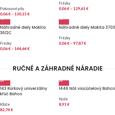
Frézky
Pokosové píly
0,06
€
–
129,61
€
0,06
€
–
130,15
€
Náhradné diely Makita
Náhradné diely Makita 3703
3612C
Frézky
Frézky
0,06
€
–
97,87
€
0,06
€
–
144,64
€
RUČNÉ A ZÁHRADNÉ NÁRADIE
143 Rúrkový univerzálny
1446 Nôž viacúčelový Bahco
kľúč Bahco
Nože
Kľúče
8,91
€
82,74
€