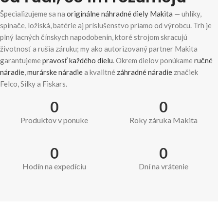
Špecializujeme sa na
originálne náhradné diely Makita
— uhlíky,
spínače, ložiská, batérie aj príslušenstvo priamo od výrobcu. Trh je
plný lacných čínskych napodobenín, ktoré strojom skracujú
životnosť a rušia záruku; my ako autorizovaný partner Makita
garantujeme
pravosť každého dielu
. Okrem dielov ponúkame
ručné
náradie
,
murárske náradie
a kvalitné
záhradné náradie
značiek
Felco, Silky a Fiskars.
0
0
Produktov v ponuke
Roky záruka Makita
0
0
Hodín na expedíciu
Dní na vrátenie