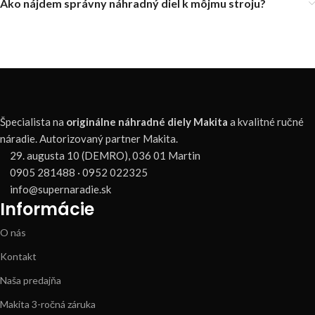
Ako nájdem správny náhradný diel k môjmu stroju?
Špecialista na
originálne náhradné diely Makita
a kvalitné ručné
náradie. Autorizovaný partner Makita.
29. augusta 10 (DEMRO), 036 01 Martin
0905 281488 · 0952 022325
info@supernaradie.sk
Informácie
O nás
Kontakt
Naša predajňa
Makita 3-ročná záruka