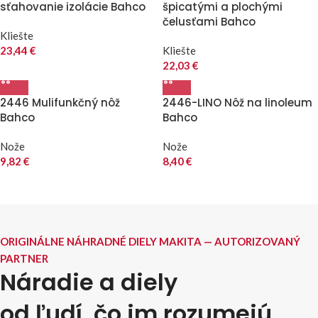
sťahovanie izolácie Bahco
špicatými a plochými
čelusťami Bahco
Kliešte
23,44
€
Kliešte
22,03
€
2446 Mulifunkčný nôž
2446-LINO Nôž na linoleum
Bahco
Bahco
Nože
Nože
9,82
€
8,40
€
ORIGINÁLNE NÁHRADNÉ DIELY MAKITA — AUTORIZOVANÝ
PARTNER
Náradie a diely
od ľudí, čo im rozumejú