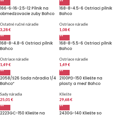
166-6-16-2.5-12 Pílnik na
168-8-4.5-6 Ostriaci pílnik
obmedzovacie zuby Bahco
Bahco
Ostatné ručné náradie
Ostriace náradie
3,28
€
1,08
€
168-8-4.8-6 Ostriaci pílnik
168-8-5.5-6 Ostriaci pílnik
Bahco
Bahco
Ostriace náradie
Ostriace náradie
1,49
€
1,49
€
2058/S26 Sada náradia 1/4
2100PD-150 Kliešte na
Bahco“
plasty a meď Bahco
Sady náradia
Kliešte
25,01
€
29,68
€
2223GC-150 Kliešte na
2430G-140 Kliešte so