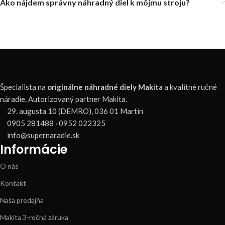
Ako nájdem správny náhradný diel k môjmu stroju?
Špecialista na
originálne náhradné diely Makita
a kvalitné ručné
náradie. Autorizovaný partner Makita.
29. augusta 10 (DEMRO), 036 01 Martin
0905 281488 · 0952 022325
info@supernaradie.sk
Informácie
O nás
Kontakt
Naša predajňa
Makita 3-ročná záruka