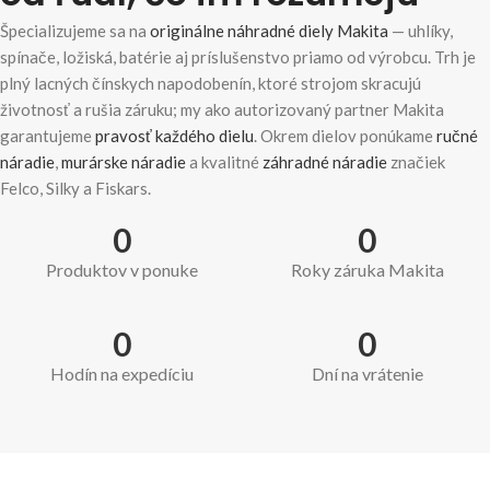
Špecializujeme sa na
originálne náhradné diely Makita
— uhlíky,
spínače, ložiská, batérie aj príslušenstvo priamo od výrobcu. Trh je
plný lacných čínskych napodobenín, ktoré strojom skracujú
životnosť a rušia záruku; my ako autorizovaný partner Makita
garantujeme
pravosť každého dielu
. Okrem dielov ponúkame
ručné
náradie
,
murárske náradie
a kvalitné
záhradné náradie
značiek
Felco, Silky a Fiskars.
0
0
Produktov v ponuke
Roky záruka Makita
0
0
Hodín na expedíciu
Dní na vrátenie