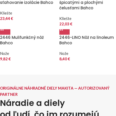
sťahovanie izolácie Bahco
špicatými a plochými
čelusťami Bahco
Kliešte
23,44
€
Kliešte
22,03
€
2446 Mulifunkčný nôž
2446-LINO Nôž na linoleum
Bahco
Bahco
Nože
Nože
9,82
€
8,40
€
ORIGINÁLNE NÁHRADNÉ DIELY MAKITA — AUTORIZOVANÝ
PARTNER
Náradie a diely
od ľudí, čo im rozumejú