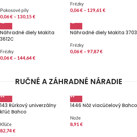
Frézky
Pokosové píly
0,06
€
–
129,61
€
0,06
€
–
130,15
€
Náhradné diely Makita
Náhradné diely Makita 3703
3612C
Frézky
Frézky
0,06
€
–
97,87
€
0,06
€
–
144,64
€
RUČNÉ A ZÁHRADNÉ NÁRADIE
143 Rúrkový univerzálny
1446 Nôž viacúčelový Bahco
kľúč Bahco
Nože
Kľúče
8,91
€
82,74
€