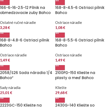
166-6-16-2.5-12 Pílnik na
168-8-4.5-6 Ostriaci pílnik
obmedzovacie zuby Bahco
Bahco
Ostatné ručné náradie
Ostriace náradie
3,28
€
1,08
€
168-8-4.8-6 Ostriaci pílnik
168-8-5.5-6 Ostriaci pílnik
Bahco
Bahco
Ostriace náradie
Ostriace náradie
1,49
€
1,49
€
2058/S26 Sada náradia 1/4
2100PD-150 Kliešte na
Bahco“
plasty a meď Bahco
Sady náradia
Kliešte
25,01
€
29,68
€
2223GC-150 Kliešte na
2430G-140 Kliešte so