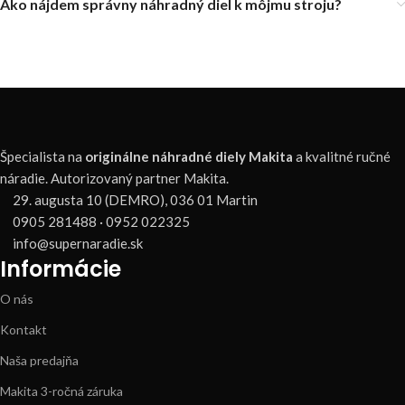
Ako nájdem správny náhradný diel k môjmu stroju?
Špecialista na
originálne náhradné diely Makita
a kvalitné ručné
náradie. Autorizovaný partner Makita.
29. augusta 10 (DEMRO), 036 01 Martin
0905 281488 · 0952 022325
info@supernaradie.sk
Informácie
O nás
Kontakt
Naša predajňa
Makita 3-ročná záruka