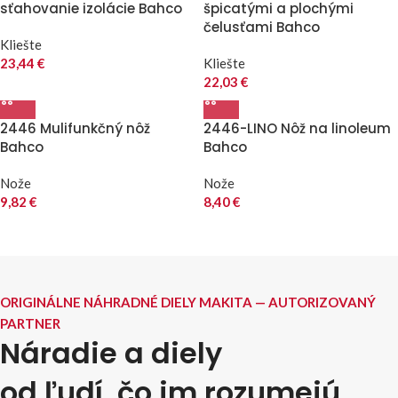
sťahovanie izolácie Bahco
špicatými a plochými
čelusťami Bahco
Kliešte
23,44
€
Kliešte
22,03
€
2446 Mulifunkčný nôž
2446-LINO Nôž na linoleum
Bahco
Bahco
Nože
Nože
9,82
€
8,40
€
ORIGINÁLNE NÁHRADNÉ DIELY MAKITA — AUTORIZOVANÝ
PARTNER
Náradie a diely
od ľudí, čo im rozumejú