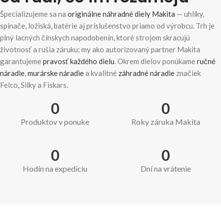
Špecializujeme sa na
originálne náhradné diely Makita
— uhlíky,
spínače, ložiská, batérie aj príslušenstvo priamo od výrobcu. Trh je
plný lacných čínskych napodobenín, ktoré strojom skracujú
životnosť a rušia záruku; my ako autorizovaný partner Makita
garantujeme
pravosť každého dielu
. Okrem dielov ponúkame
ručné
náradie
,
murárske náradie
a kvalitné
záhradné náradie
značiek
Felco, Silky a Fiskars.
0
0
Produktov v ponuke
Roky záruka Makita
0
0
Hodín na expedíciu
Dní na vrátenie