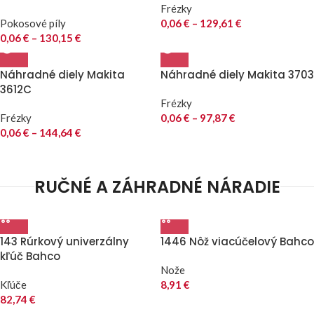
Frézky
Pokosové píly
0,06
€
–
129,61
€
0,06
€
–
130,15
€
Náhradné diely Makita
Náhradné diely Makita 3703
3612C
Frézky
Frézky
0,06
€
–
97,87
€
0,06
€
–
144,64
€
RUČNÉ A ZÁHRADNÉ NÁRADIE
143 Rúrkový univerzálny
1446 Nôž viacúčelový Bahco
kľúč Bahco
Nože
Kľúče
8,91
€
82,74
€