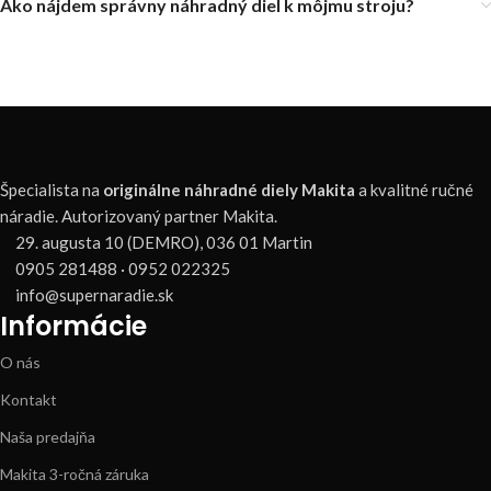
Ako nájdem správny náhradný diel k môjmu stroju?
Špecialista na
originálne náhradné diely Makita
a kvalitné ručné
náradie. Autorizovaný partner Makita.
29. augusta 10 (DEMRO), 036 01 Martin
0905 281488 · 0952 022325
info@supernaradie.sk
Informácie
O nás
Kontakt
Naša predajňa
Makita 3-ročná záruka