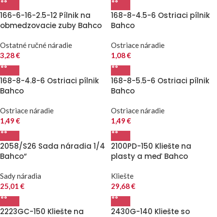
166-6-16-2.5-12 Pílnik na
168-8-4.5-6 Ostriaci pílnik
obmedzovacie zuby Bahco
Bahco
Ostatné ručné náradie
Ostriace náradie
3,28
€
1,08
€
168-8-4.8-6 Ostriaci pílnik
168-8-5.5-6 Ostriaci pílnik
Bahco
Bahco
Ostriace náradie
Ostriace náradie
1,49
€
1,49
€
2058/S26 Sada náradia 1/4
2100PD-150 Kliešte na
Bahco“
plasty a meď Bahco
Sady náradia
Kliešte
25,01
€
29,68
€
2223GC-150 Kliešte na
2430G-140 Kliešte so