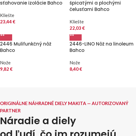
sťahovanie izolácie Bahco
špicatými a plochými
čelusťami Bahco
Kliešte
23,44
€
Kliešte
22,03
€
2446 Mulifunkčný nôž
2446-LINO Nôž na linoleum
Bahco
Bahco
Nože
Nože
9,82
€
8,40
€
ORIGINÁLNE NÁHRADNÉ DIELY MAKITA — AUTORIZOVANÝ
PARTNER
Náradie a diely
od ľudí, čo im rozumejú