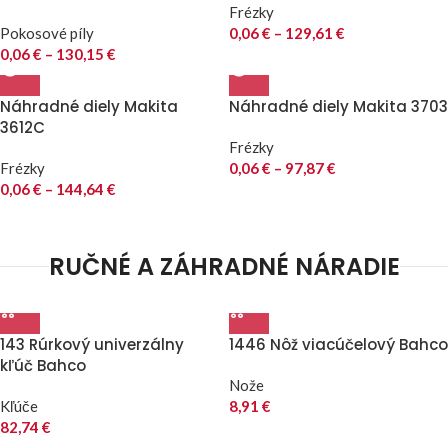
Frézky
Pokosové píly
0,06
€
–
129,61
€
0,06
€
–
130,15
€
Náhradné diely Makita
Náhradné diely Makita 3703
3612C
Frézky
Frézky
0,06
€
–
97,87
€
0,06
€
–
144,64
€
RUČNÉ A ZÁHRADNÉ NÁRADIE
143 Rúrkový univerzálny
1446 Nôž viacúčelový Bahco
kľúč Bahco
Nože
Kľúče
8,91
€
82,74
€