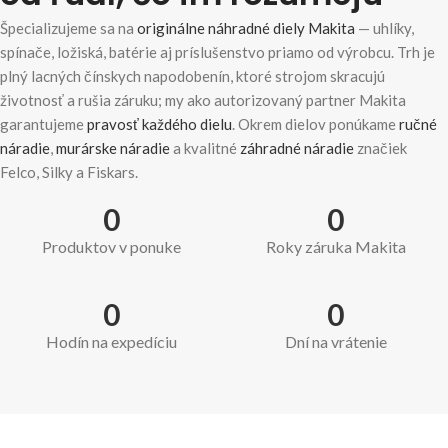
Špecializujeme sa na
originálne náhradné diely Makita
— uhlíky,
spínače, ložiská, batérie aj príslušenstvo priamo od výrobcu. Trh je
plný lacných čínskych napodobenín, ktoré strojom skracujú
životnosť a rušia záruku; my ako autorizovaný partner Makita
garantujeme
pravosť každého dielu
. Okrem dielov ponúkame
ručné
náradie
,
murárske náradie
a kvalitné
záhradné náradie
značiek
Felco, Silky a Fiskars.
0
0
Produktov v ponuke
Roky záruka Makita
0
0
Hodín na expedíciu
Dní na vrátenie