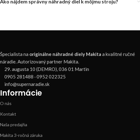
Ako nájdem správny náhradný diel k môjmu stroju?
Špecialista na
originálne náhradné diely Makita
a kvalitné ručné
náradie. Autorizovaný partner Makita.
29. augusta 10 (DEMRO), 036 01 Martin
0905 281488 · 0952 022325
info@supernaradie.sk
Informácie
O nás
Kontakt
Naša predajňa
Makita 3-ročná záruka