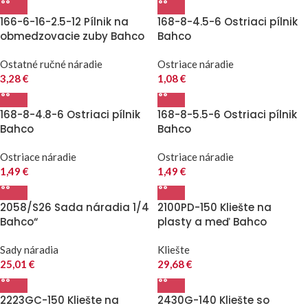
166-6-16-2.5-12 Pílnik na
168-8-4.5-6 Ostriaci pílnik
obmedzovacie zuby Bahco
Bahco
Ostatné ručné náradie
Ostriace náradie
3,28
€
1,08
€
168-8-4.8-6 Ostriaci pílnik
168-8-5.5-6 Ostriaci pílnik
Bahco
Bahco
Ostriace náradie
Ostriace náradie
1,49
€
1,49
€
2058/S26 Sada náradia 1/4
2100PD-150 Kliešte na
Bahco“
plasty a meď Bahco
Sady náradia
Kliešte
25,01
€
29,68
€
2223GC-150 Kliešte na
2430G-140 Kliešte so