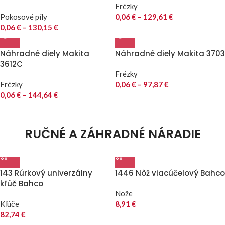
Frézky
Pokosové píly
0,06
€
–
129,61
€
0,06
€
–
130,15
€
Náhradné diely Makita
Náhradné diely Makita 3703
3612C
Frézky
Frézky
0,06
€
–
97,87
€
0,06
€
–
144,64
€
RUČNÉ A ZÁHRADNÉ NÁRADIE
143 Rúrkový univerzálny
1446 Nôž viacúčelový Bahco
kľúč Bahco
Nože
Kľúče
8,91
€
82,74
€