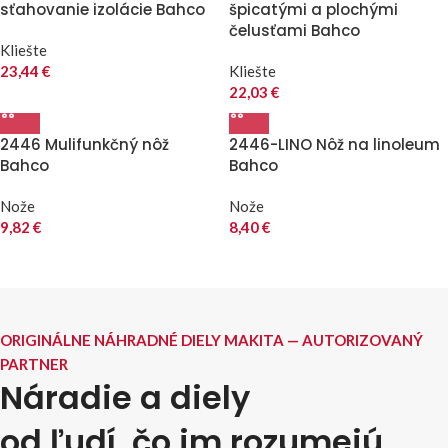
sťahovanie izolácie Bahco
špicatými a plochými
čelusťami Bahco
Kliešte
23,44
€
Kliešte
22,03
€
2446 Mulifunkčný nôž
2446-LINO Nôž na linoleum
Bahco
Bahco
Nože
Nože
9,82
€
8,40
€
ORIGINÁLNE NÁHRADNÉ DIELY MAKITA — AUTORIZOVANÝ
PARTNER
Náradie a diely
od ľudí, čo im rozumejú