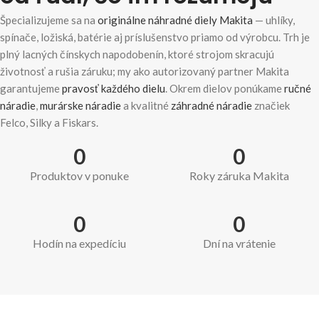
Špecializujeme sa na
originálne náhradné diely Makita
— uhlíky,
spínače, ložiská, batérie aj príslušenstvo priamo od výrobcu. Trh je
plný lacných čínskych napodobenín, ktoré strojom skracujú
životnosť a rušia záruku; my ako autorizovaný partner Makita
garantujeme
pravosť každého dielu
. Okrem dielov ponúkame
ručné
náradie
,
murárske náradie
a kvalitné
záhradné náradie
značiek
Felco, Silky a Fiskars.
0
0
Produktov v ponuke
Roky záruka Makita
0
0
Hodín na expedíciu
Dní na vrátenie