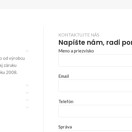
KONTAKTUJTE NÁS
Napíšte nám, radi p
Meno a priezvisko
o od výrobcu
aj záruku
oku 2008.
Email
Telefón
Správa