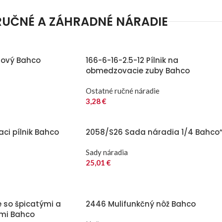
RUČNÉ A ZÁHRADNÉ NÁRADIE
lový Bahco
166-6-16-2.5-12 Pílnik na
obmedzovacie zuby Bahco
Ostatné ručné náradie
3,28
€
aci pílnik Bahco
2058/S26 Sada náradia 1/4 Bahco
Sady náradia
25,01
€
e so špicatými a
2446 Mulifunkčný nôž Bahco
ami Bahco