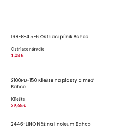
168-8-4.5-6 Ostriaci pílnik Bahco
Ostriace náradie
1,08
€
“
2100PD-150 Kliešte na plasty a meď
Bahco
Kliešte
29,68
€
2446-LINO Nôž na linoleum Bahco