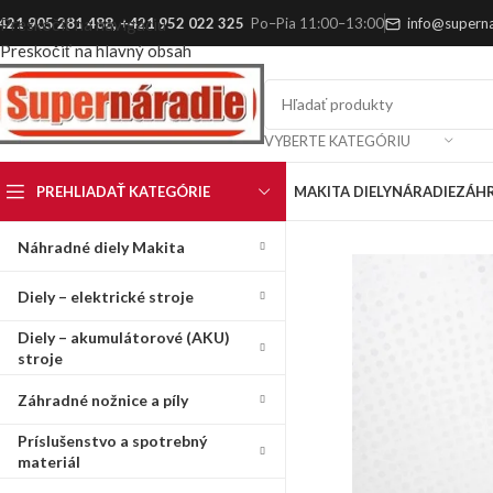
421 905 281 488
,
+421 952 022 325
Po–Pia 11:00–13:00
info@superna
Preskočiť na navigáciu
Preskočiť na hlavný obsah
VYBERTE KATEGÓRIU
PREHLIADAŤ KATEGÓRIE
MAKITA DIELY
NÁRADIE
ZÁH
Náhradné diely Makita
Diely – elektrické stroje
Diely – akumulátorové (AKU)
stroje
Záhradné nožnice a píly
Príslušenstvo a spotrebný
materiál