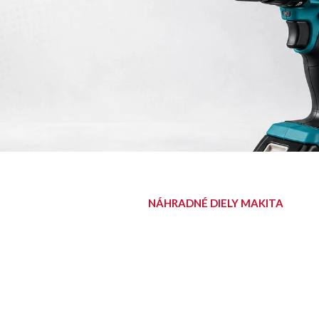
NÁHRADNÉ DIELY MAKITA
NÁJDITE SVOJ
DIEL
Diely pre aku, elektrické aj
benzínové stroje Makita.
Nájsť diel