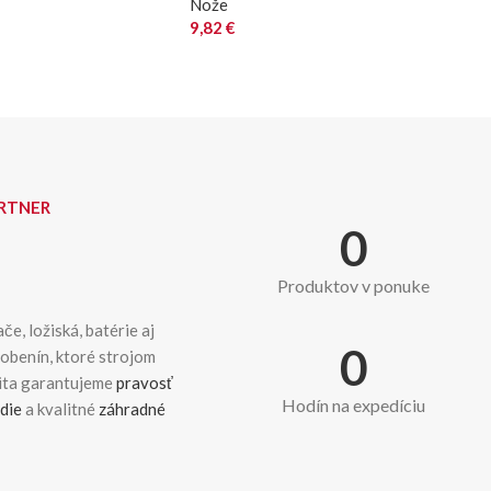
Nože
9,82
€
ARTNER
0
Produktov v ponuke
če, ložiská, batérie aj
0
dobenín, ktoré strojom
kita garantujeme
pravosť
Hodín na expedíciu
die
a kvalitné
záhradné