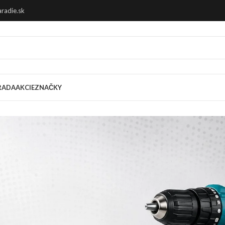
radie.sk
RADA
AKCIE
ZNAČKY