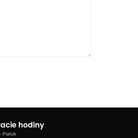
acie hodiny
– Piatok