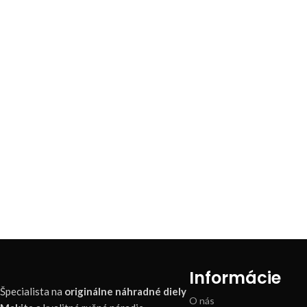
Informácie
Špecialista na
originálne náhradné diely
O nás