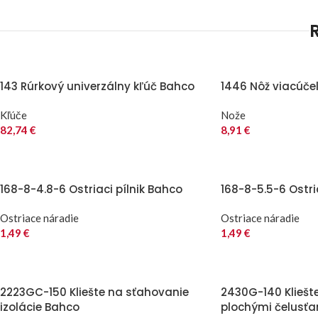
143 Rúrkový univerzálny kľúč Bahco
1446 Nôž viacúče
Kľúče
Nože
82,74
€
8,91
€
168-8-4.8-6 Ostriaci pílnik Bahco
168-8-5.5-6 Ostri
Ostriace náradie
Ostriace náradie
1,49
€
1,49
€
2223GC-150 Kliešte na sťahovanie
2430G-140 Kliešt
izolácie Bahco
plochými čelusť