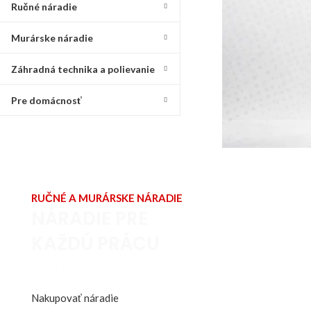
Ručné náradie
Murárske náradie
Záhradná technika a polievanie
Pre domácnosť
RUČNÉ A MURÁRSKE NÁRADIE
NÁRADIE PRE
KAŽDÚ PRÁCU
Kvalitné náradie pre remeselníkov
aj domácich majstrov.
Nakupovať náradie