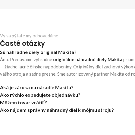
Vy sa pýtate my odpovedáme
Časté otázky
Sú náhradné diely originál Makita?
Áno. Predávame výhradne
originálne náhradné diely Makita
priam
— žiadne lacné čínske napodobeniny. Originálny diel zachová výkon 
vášho stroja a sadne presne. Sme autorizovaný partner Makita od r
Aká je záruka na náradie Makita?
Ako rýchlo expedujete objednávku?
Môžem tovar vrátiť?
Ako nájdem správny náhradný diel k môjmu stroju?