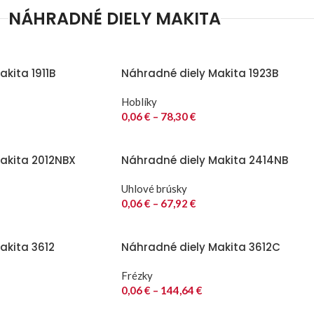
NÁHRADNÉ DIELY MAKITA
kita 1911B
Náhradné diely Makita 1923B
Hoblíky
0,06
€
–
78,30
€
akita 2012NBX
Náhradné diely Makita 2414NB
Uhlové brúsky
0,06
€
–
67,92
€
akita 3612
Náhradné diely Makita 3612C
Frézky
0,06
€
–
144,64
€