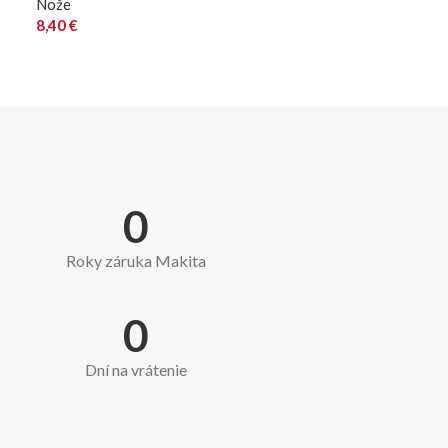
Nože
8,40
€
0
Roky záruka Makita
0
Dní na vrátenie