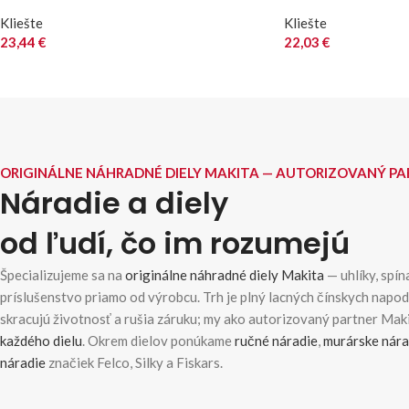
Kliešte
Kliešte
23,44
€
22,03
€
ORIGINÁLNE NÁHRADNÉ DIELY MAKITA — AUTORIZOVANÝ P
Náradie a diely
od ľudí, čo im rozumejú
Špecializujeme sa na
originálne náhradné diely Makita
— uhlíky, spína
príslušenstvo priamo od výrobcu. Trh je plný lacných čínskych napo
skracujú životnosť a rušia záruku; my ako autorizovaný partner Ma
každého dielu
. Okrem dielov ponúkame
ručné náradie
,
murárske nára
náradie
značiek Felco, Silky a Fiskars.