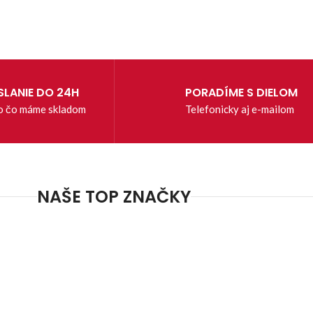
LANIE DO 24H
PORADÍME S DIELOM
o čo máme skladom
Telefonicky aj e-mailom
NAŠE TOP ZNAČKY