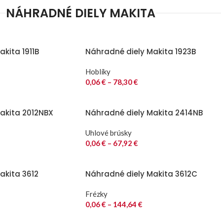
NÁHRADNÉ DIELY MAKITA
kita 1911B
Náhradné diely Makita 1923B
Hoblíky
0,06
€
–
78,30
€
akita 2012NBX
Náhradné diely Makita 2414NB
Uhlové brúsky
0,06
€
–
67,92
€
akita 3612
Náhradné diely Makita 3612C
Frézky
0,06
€
–
144,64
€