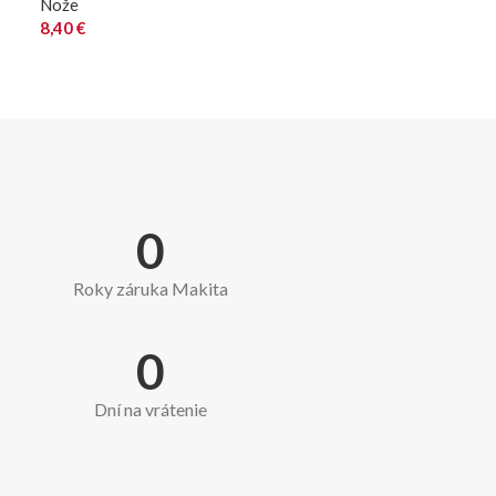
Nože
8,40
€
0
Roky záruka Makita
0
Dní na vrátenie