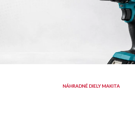
NÁHRADNÉ DIELY MAKITA
NÁJDITE SVOJ
DIEL
Diely pre aku, elektrické aj
benzínové stroje Makita.
Nájsť diel