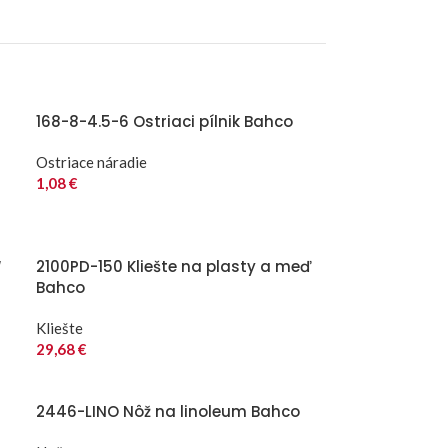
168-8-4.5-6 Ostriaci pílnik Bahco
Ostriace náradie
1,08
€
“
2100PD-150 Kliešte na plasty a meď
Bahco
Kliešte
29,68
€
2446-LINO Nôž na linoleum Bahco