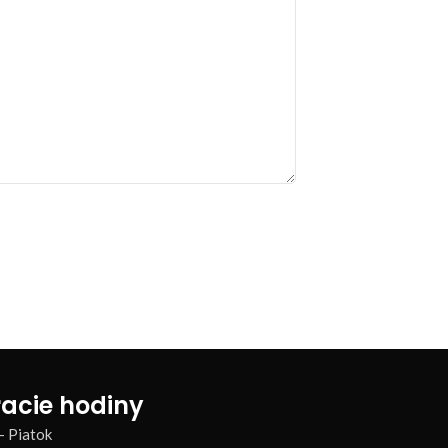
acie hodiny
– Piatok