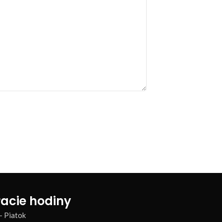
acie hodiny
– Piatok