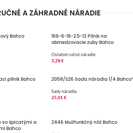
RUČNÉ A ZÁHRADNÉ NÁRADIE
lový Bahco
166-6-16-2.5-12 Pílnik na
obmedzovacie zuby Bahco
Ostatné ručné náradie
3,28
€
aci pílnik Bahco
2058/S26 Sada náradia 1/4 Bahco
Sady náradia
25,01
€
e so špicatými a
2446 Mulifunkčný nôž Bahco
ami Bahco