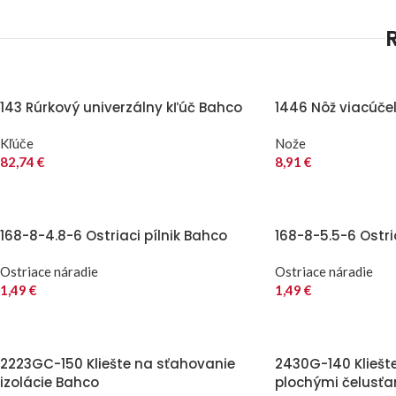
143 Rúrkový univerzálny kľúč Bahco
1446 Nôž viacúče
Kľúče
Nože
82,74
€
8,91
€
168-8-4.8-6 Ostriaci pílnik Bahco
168-8-5.5-6 Ostri
Ostriace náradie
Ostriace náradie
1,49
€
1,49
€
2223GC-150 Kliešte na sťahovanie
2430G-140 Kliešt
izolácie Bahco
plochými čelusť