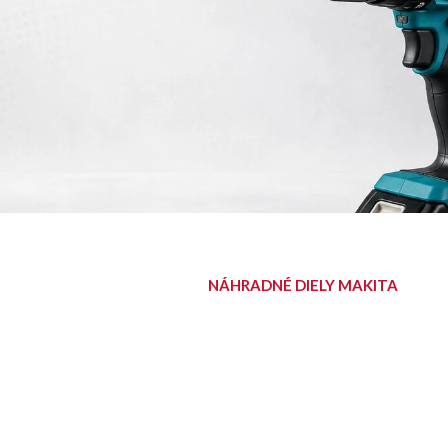
NÁHRADNÉ DIELY MAKITA
NÁJDITE SVOJ
DIEL
Diely pre aku, elektrické aj
benzínové stroje Makita.
Nájsť diel