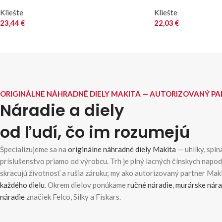
Kliešte
Kliešte
23,44
€
22,03
€
ORIGINÁLNE NÁHRADNÉ DIELY MAKITA — AUTORIZOVANÝ P
Náradie a diely
od ľudí, čo im rozumejú
Špecializujeme sa na
originálne náhradné diely Makita
— uhlíky, spína
príslušenstvo priamo od výrobcu. Trh je plný lacných čínskych napo
skracujú životnosť a rušia záruku; my ako autorizovaný partner Ma
každého dielu
. Okrem dielov ponúkame
ručné náradie
,
murárske nára
náradie
značiek Felco, Silky a Fiskars.