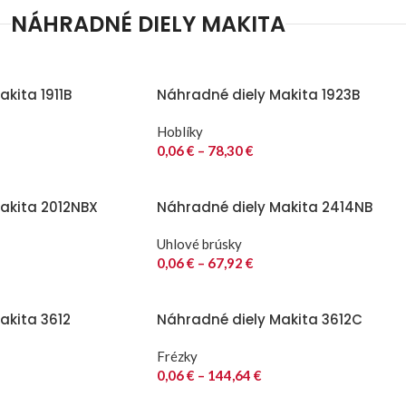
NÁHRADNÉ DIELY MAKITA
kita 1911B
Náhradné diely Makita 1923B
Hoblíky
0,06
€
–
78,30
€
akita 2012NBX
Náhradné diely Makita 2414NB
Uhlové brúsky
0,06
€
–
67,92
€
akita 3612
Náhradné diely Makita 3612C
Frézky
0,06
€
–
144,64
€