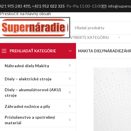
421 905 281 488
,
+421 952 022 325
Po–Pia 11:00–13:00
info@superna
Preskočiť na navigáciu
Preskočiť na hlavný obsah
VYBERTE KATEGÓRIU
PREHLIADAŤ KATEGÓRIE
MAKITA DIELY
NÁRADIE
ZÁH
Náhradné diely Makita
Diely – elektrické stroje
Diely – akumulátorové (AKU)
stroje
Záhradné nožnice a píly
Príslušenstvo a spotrebný
materiál