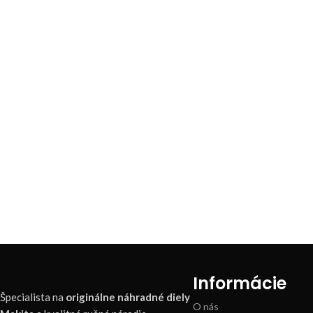
Informácie
Špecialista na
originálne náhradné diely
O nás