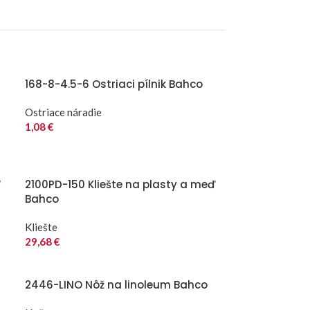
168-8-4.5-6 Ostriaci pílnik Bahco
Ostriace náradie
1,08
€
“
2100PD-150 Kliešte na plasty a meď
Bahco
Kliešte
29,68
€
2446-LINO Nôž na linoleum Bahco