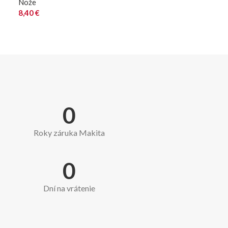
Nože
8,40
€
0
Roky záruka Makita
0
Dní na vrátenie