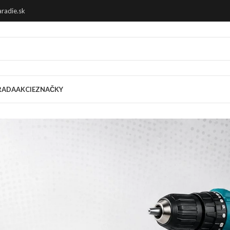
radie.sk
RADA
AKCIE
ZNAČKY