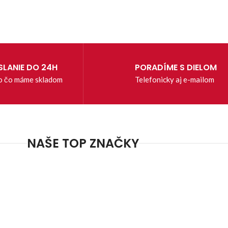
LANIE DO 24H
PORADÍME S DIELOM
o čo máme skladom
Telefonicky aj e-mailom
NAŠE TOP ZNAČKY