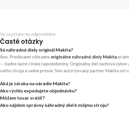
Vy sa pýtate my odpovedáme
Časté otázky
Sú náhradné diely originál Makita?
Áno. Predávame výhradne
originálne náhradné diely Makita
priam
— žiadne lacné čínske napodobeniny. Originálny diel zachová výkon 
vášho stroja a sadne presne. Sme autorizovaný partner Makita od r
Aká je záruka na náradie Makita?
Ako rýchlo expedujete objednávku?
Môžem tovar vrátiť?
Ako nájdem správny náhradný diel k môjmu stroju?