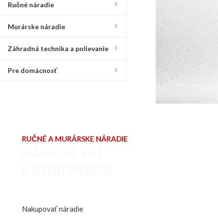
Ručné náradie
Murárske náradie
Záhradná technika a polievanie
Pre domácnosť
RUČNÉ A MURÁRSKE NÁRADIE
NÁRADIE PRE
KAŽDÚ PRÁCU
Kvalitné náradie pre remeselníkov
aj domácich majstrov.
Nakupovať náradie