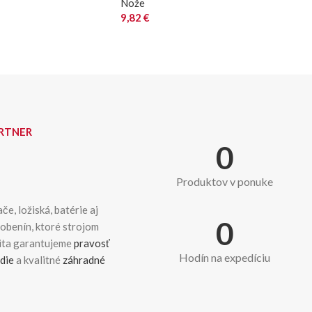
Nože
9,82
€
ARTNER
0
Produktov v ponuke
če, ložiská, batérie aj
0
dobenín, ktoré strojom
kita garantujeme
pravosť
Hodín na expedíciu
die
a kvalitné
záhradné