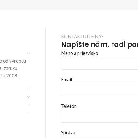
KONTAKTUJTE NÁS
Napíšte nám, radi p
Meno a priezvisko
o od výrobcu
aj záruku
oku 2008.
Email
Telefón
Správa