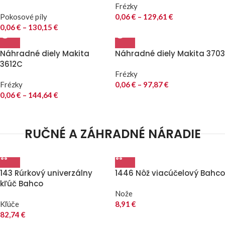
Frézky
Pokosové píly
0,06
€
–
129,61
€
0,06
€
–
130,15
€
Náhradné diely Makita
Náhradné diely Makita 3703
3612C
Frézky
Frézky
0,06
€
–
97,87
€
0,06
€
–
144,64
€
RUČNÉ A ZÁHRADNÉ NÁRADIE
143 Rúrkový univerzálny
1446 Nôž viacúčelový Bahco
kľúč Bahco
Nože
Kľúče
8,91
€
82,74
€