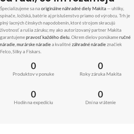
Špecializujeme sa na
originálne náhradné diely Makita
— uhlíky,
spínače, ložiská, batérie aj príslušenstvo priamo od výrobcu. Trh je
plný lacných čínskych napodobenín, ktoré strojom skracujú
životnosť a rušia záruku; my ako autorizovaný partner Makita
garantujeme
pravosť každého dielu
. Okrem dielov ponúkame
ručné
náradie
,
murárske náradie
a kvalitné
záhradné náradie
značiek
Felco, Silky a Fiskars.
0
0
Produktov v ponuke
Roky záruka Makita
0
0
Hodín na expedíciu
Dní na vrátenie