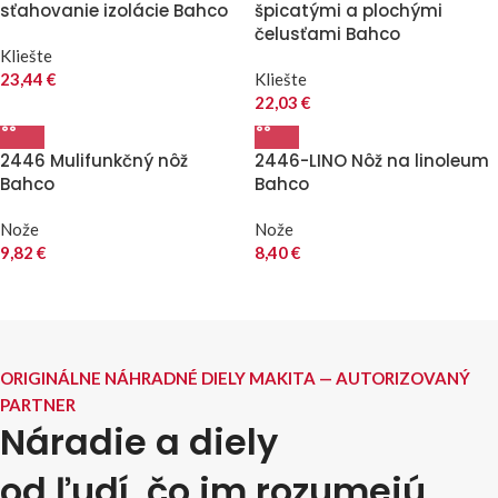
sťahovanie izolácie Bahco
špicatými a plochými
čelusťami Bahco
Kliešte
23,44
€
Kliešte
22,03
€
2446 Mulifunkčný nôž
2446-LINO Nôž na linoleum
Bahco
Bahco
Nože
Nože
9,82
€
8,40
€
ORIGINÁLNE NÁHRADNÉ DIELY MAKITA — AUTORIZOVANÝ
PARTNER
Náradie a diely
od ľudí, čo im rozumejú