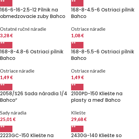
166-6-16-2.5-12 Pílnik na
168-8-4.5-6 Ostriaci pílnik
obmedzovacie zuby Bahco
Bahco
Ostatné ručné náradie
Ostriace náradie
3,28
€
1,08
€
168-8-4.8-6 Ostriaci pílnik
168-8-5.5-6 Ostriaci pílnik
Bahco
Bahco
Ostriace náradie
Ostriace náradie
1,49
€
1,49
€
2058/S26 Sada náradia 1/4
2100PD-150 Kliešte na
Bahco“
plasty a meď Bahco
Sady náradia
Kliešte
25,01
€
29,68
€
2223GC-150 Kliešte na
2430G-140 Kliešte so