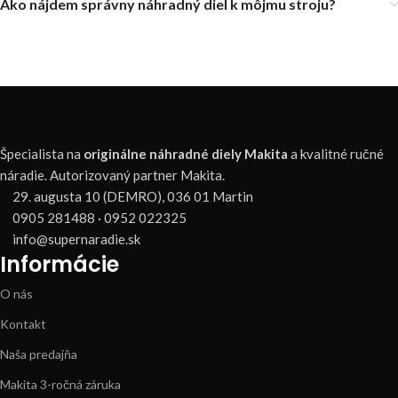
Ako nájdem správny náhradný diel k môjmu stroju?
Špecialista na
originálne náhradné diely Makita
a kvalitné ručné
náradie. Autorizovaný partner Makita.
29. augusta 10 (DEMRO), 036 01 Martin
0905 281488 · 0952 022325
info@supernaradie.sk
Informácie
O nás
Kontakt
Naša predajňa
Makita 3-ročná záruka