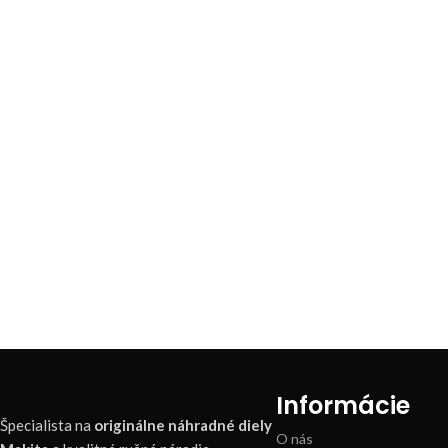
Informácie
Špecialista na
originálne náhradné diely
O nás