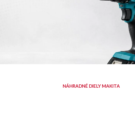
NÁHRADNÉ DIELY MAKITA
NÁJDITE SVOJ
DIEL
Diely pre aku, elektrické aj
benzínové stroje Makita.
Nájsť diel