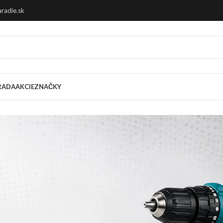
radie.sk
RADA
AKCIE
ZNAČKY