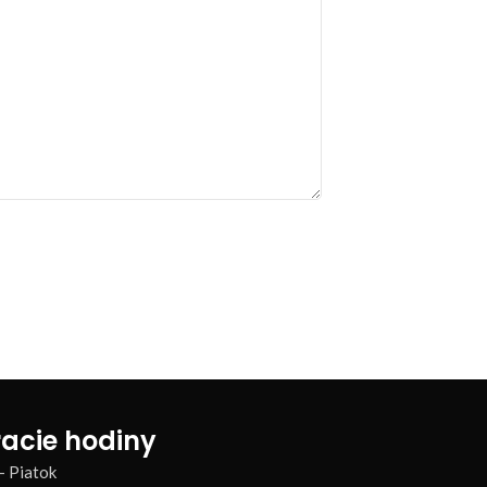
acie hodiny
– Piatok