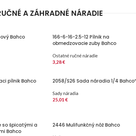
RUČNÉ A ZÁHRADNÉ NÁRADIE
lový Bahco
166-6-16-2.5-12 Pílnik na
obmedzovacie zuby Bahco
Ostatné ručné náradie
3,28
€
aci pílnik Bahco
2058/S26 Sada náradia 1/4 Bahco
Sady náradia
25,01
€
e so špicatými a
2446 Mulifunkčný nôž Bahco
ami Bahco