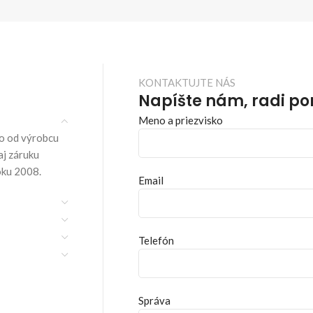
KONTAKTUJTE NÁS
Napíšte nám, radi p
Meno a priezvisko
o od výrobcu
aj záruku
oku 2008.
Email
Telefón
Správa