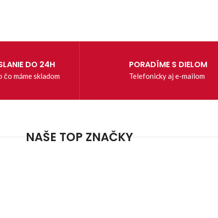
LANIE DO 24H
PORADÍME S DIELOM
o čo máme skladom
Telefonicky aj e-mailom
NAŠE TOP ZNAČKY