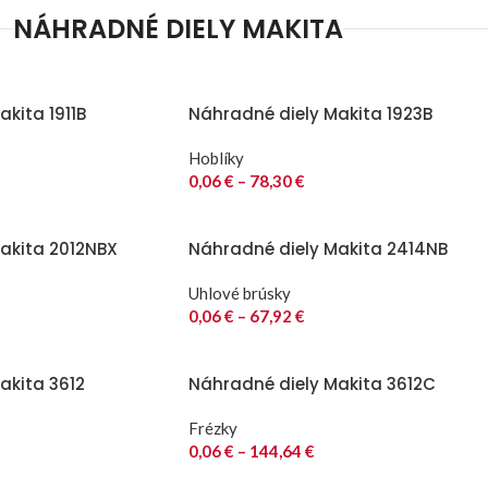
NÁHRADNÉ DIELY MAKITA
kita 1911B
Náhradné diely Makita 1923B
Hoblíky
0,06
€
–
78,30
€
akita 2012NBX
Náhradné diely Makita 2414NB
Uhlové brúsky
0,06
€
–
67,92
€
akita 3612
Náhradné diely Makita 3612C
Frézky
0,06
€
–
144,64
€