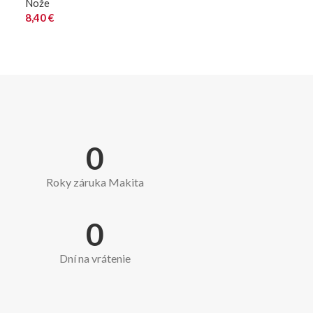
Nože
8,40
€
0
Roky záruka Makita
0
Dní na vrátenie