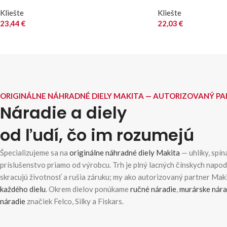
Kliešte
Kliešte
23,44
€
22,03
€
ORIGINÁLNE NÁHRADNÉ DIELY MAKITA — AUTORIZOVANÝ P
Náradie a diely
od ľudí, čo im rozumejú
Špecializujeme sa na
originálne náhradné diely Makita
— uhlíky, spína
príslušenstvo priamo od výrobcu. Trh je plný lacných čínskych napo
skracujú životnosť a rušia záruku; my ako autorizovaný partner Ma
každého dielu
. Okrem dielov ponúkame
ručné náradie
,
murárske nára
náradie
značiek Felco, Silky a Fiskars.