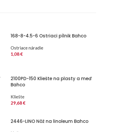
168-8-4.5-6 Ostriaci pílnik Bahco
Ostriace náradie
1,08
€
“
2100PD-150 Kliešte na plasty a meď
Bahco
Kliešte
29,68
€
2446-LINO Nôž na linoleum Bahco