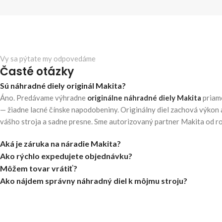
Vy sa pýtate my odpovedáme
Časté otázky
Sú náhradné diely originál Makita?
Áno. Predávame výhradne
originálne náhradné diely Makita
priam
— žiadne lacné čínske napodobeniny. Originálny diel zachová výkon 
vášho stroja a sadne presne. Sme autorizovaný partner Makita od r
Aká je záruka na náradie Makita?
Ako rýchlo expedujete objednávku?
Môžem tovar vrátiť?
Ako nájdem správny náhradný diel k môjmu stroju?