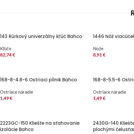
143 Rúrkový univerzálny kľúč Bahco
1446 Nôž viacúče
Kľúče
Nože
82,74
€
8,91
€
168-8-4.8-6 Ostriaci pílnik Bahco
168-8-5.5-6 Ostri
Ostriace náradie
Ostriace náradie
1,49
€
1,49
€
2223GC-150 Kliešte na sťahovanie
2430G-140 Kliešt
izolácie Bahco
plochými čelusť