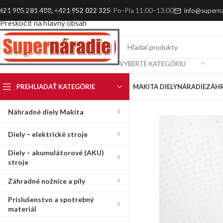
421 905 281 488
,
+421 952 022 325
Po–Pia 11:00–13:00
info@superna
Preskočiť na navigáciu
Preskočiť na hlavný obsah
VYBERTE KATEGÓRIU
PREHLIADAŤ KATEGÓRIE
MAKITA DIELY
NÁRADIE
ZÁH
Náhradné diely Makita
Diely – elektrické stroje
Diely – akumulátorové (AKU)
stroje
Záhradné nožnice a píly
Príslušenstvo a spotrebný
materiál