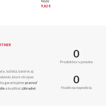
Nože
9,82
€
ARTNER
0
Produktov v ponuke
če, ložiská, batérie aj
0
dobenín, ktoré strojom
kita garantujeme
pravosť
Hodín na expedíciu
die
a kvalitné
záhradné