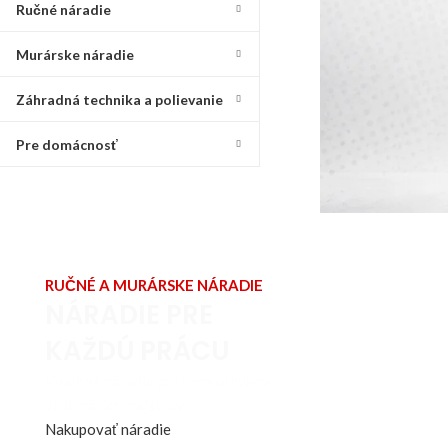
Ručné náradie
Murárske náradie
Záhradná technika a polievanie
Pre domácnosť
RUČNÉ A MURÁRSKE NÁRADIE
NÁRADIE PRE
KAŽDÚ PRÁCU
Kvalitné náradie pre remeselníkov
aj domácich majstrov.
Nakupovať náradie