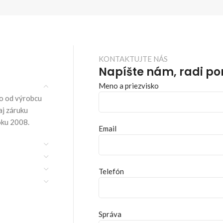
KONTAKTUJTE NÁS
Napíšte nám, radi p
Meno a priezvisko
o od výrobcu
aj záruku
oku 2008.
Email
Telefón
Správa