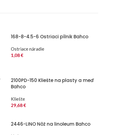
168-8-4.5-6 Ostriaci pílnik Bahco
Ostriace náradie
1,08
€
“
2100PD-150 Kliešte na plasty a meď
Bahco
Kliešte
29,68
€
2446-LINO Nôž na linoleum Bahco