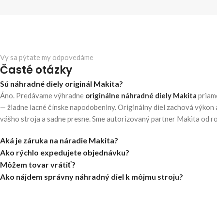
Vy sa pýtate my odpovedáme
Časté otázky
Sú náhradné diely originál Makita?
Áno. Predávame výhradne
originálne náhradné diely Makita
priam
— žiadne lacné čínske napodobeniny. Originálny diel zachová výkon 
vášho stroja a sadne presne. Sme autorizovaný partner Makita od r
Aká je záruka na náradie Makita?
Ako rýchlo expedujete objednávku?
Môžem tovar vrátiť?
Ako nájdem správny náhradný diel k môjmu stroju?