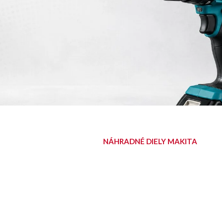
NÁHRADNÉ DIELY MAKITA
NÁJDITE SVOJ
DIEL
Diely pre aku, elektrické aj
benzínové stroje Makita.
Nájsť diel