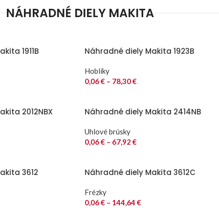
NÁHRADNÉ DIELY MAKITA
kita 1911B
Náhradné diely Makita 1923B
Hoblíky
0,06
€
–
78,30
€
akita 2012NBX
Náhradné diely Makita 2414NB
Uhlové brúsky
0,06
€
–
67,92
€
akita 3612
Náhradné diely Makita 3612C
Frézky
0,06
€
–
144,64
€