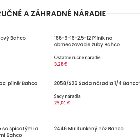
RUČNÉ A ZÁHRADNÉ NÁRADIE
lový Bahco
166-6-16-2.5-12 Pílnik na
obmedzovacie zuby Bahco
Ostatné ručné náradie
3,28
€
aci pílnik Bahco
2058/S26 Sada náradia 1/4 Bahco
Sady náradia
25,01
€
e so špicatými a
2446 Mulifunkčný nôž Bahco
ami Bahco