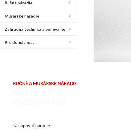
Ručné náradie
Murárske náradie
Záhradná technika a polievanie
Pre domácnosť
RUČNÉ A MURÁRSKE NÁRADIE
NÁRADIE PRE
KAŽDÚ PRÁCU
Kvalitné náradie pre remeselníkov
aj domácich majstrov.
Nakupovať náradie