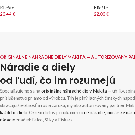
Kliešte
Kliešte
23,44
€
22,03
€
ORIGINÁLNE NÁHRADNÉ DIELY MAKITA — AUTORIZOVANÝ P
Náradie a diely
od ľudí, čo im rozumejú
Špecializujeme sa na
originálne náhradné diely Makita
— uhlíky, spína
príslušenstvo priamo od výrobcu. Trh je plný lacných čínskych napo
skracujú životnosť a rušia záruku; my ako autorizovaný partner Ma
každého dielu
. Okrem dielov ponúkame
ručné náradie
,
murárske nára
náradie
značiek Felco, Silky a Fiskars.