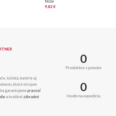
Nože
9,82
€
ARTNER
0
Produktov v ponuke
če, ložiská, batérie aj
0
dobenín, ktoré strojom
kita garantujeme
pravosť
Hodín na expedíciu
die
a kvalitné
záhradné