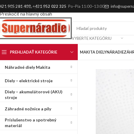
421 905 281 488
,
+421 952 022 325
Po–Pia 11:00–13:00
info@superna
Preskočiť na navigáciu
Preskočiť na hlavný obsah
VYBERTE KATEGÓRIU
PREHLIADAŤ KATEGÓRIE
MAKITA DIELY
NÁRADIE
ZÁH
Náhradné diely Makita
Diely – elektrické stroje
Diely – akumulátorové (AKU)
stroje
Záhradné nožnice a píly
Príslušenstvo a spotrebný
materiál