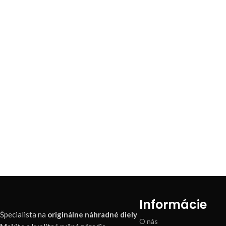
Informácie
Špecialista na
originálne náhradné diely
O nás