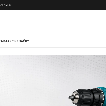
radie.sk
RADA
AKCIE
ZNAČKY