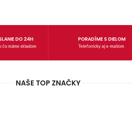
LANIE DO 24H
PORADÍME S DIELOM
o čo máme skladom
Telefonicky aj e-mailom
NAŠE TOP ZNAČKY