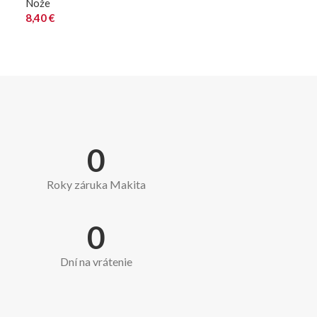
Nože
8,40
€
0
Roky záruka Makita
0
Dní na vrátenie