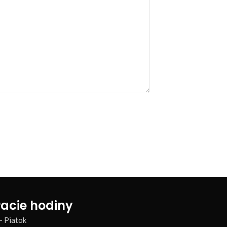
acie hodiny
– Piatok