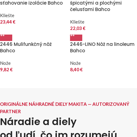
sťahovanie izolácie Bahco
špicatými a plochými
čelusťami Bahco
Kliešte
23,44
€
Kliešte
22,03
€
2446 Mulifunkčný nôž
2446-LINO Nôž na linoleum
Bahco
Bahco
Nože
Nože
9,82
€
8,40
€
ORIGINÁLNE NÁHRADNÉ DIELY MAKITA — AUTORIZOVANÝ
PARTNER
Náradie a diely
od ľudí, čo im rozumejú