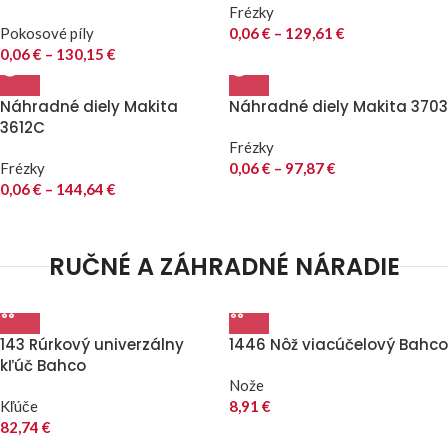
Frézky
Pokosové píly
0,06
€
–
129,61
€
0,06
€
–
130,15
€
Náhradné diely Makita
Náhradné diely Makita 3703
3612C
Frézky
Frézky
0,06
€
–
97,87
€
0,06
€
–
144,64
€
RUČNÉ A ZÁHRADNÉ NÁRADIE
143 Rúrkový univerzálny
1446 Nôž viacúčelový Bahco
kľúč Bahco
Nože
Kľúče
8,91
€
82,74
€