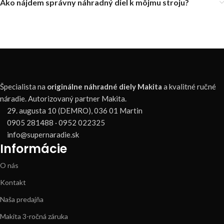
Ako nájdem správny náhradný diel k môjmu stroju?
Špecialista na
originálne náhradné diely Makita
a kvalitné ručné
náradie. Autorizovaný partner Makita.
29. augusta 10 (DEMRO), 036 01 Martin
0905 281488 · 0952 022325
info@supernaradie.sk
Informácie
O nás
Kontakt
Naša predajňa
Makita 3-ročná záruka