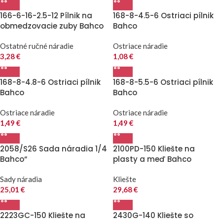
166-6-16-2.5-12 Pílnik na
168-8-4.5-6 Ostriaci pílnik
obmedzovacie zuby Bahco
Bahco
Ostatné ručné náradie
Ostriace náradie
3,28
€
1,08
€
168-8-4.8-6 Ostriaci pílnik
168-8-5.5-6 Ostriaci pílnik
Bahco
Bahco
Ostriace náradie
Ostriace náradie
1,49
€
1,49
€
2058/S26 Sada náradia 1/4
2100PD-150 Kliešte na
Bahco“
plasty a meď Bahco
Sady náradia
Kliešte
25,01
€
29,68
€
2223GC-150 Kliešte na
2430G-140 Kliešte so