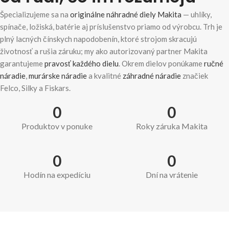
Špecializujeme sa na
originálne náhradné diely Makita
— uhlíky,
spínače, ložiská, batérie aj príslušenstvo priamo od výrobcu. Trh je
plný lacných čínskych napodobenín, ktoré strojom skracujú
životnosť a rušia záruku; my ako autorizovaný partner Makita
garantujeme
pravosť každého dielu
. Okrem dielov ponúkame
ručné
náradie
,
murárske náradie
a kvalitné
záhradné náradie
značiek
Felco, Silky a Fiskars.
0
0
Produktov v ponuke
Roky záruka Makita
0
0
Hodín na expedíciu
Dní na vrátenie