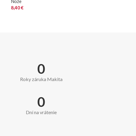
Nože
8,40
€
0
Roky záruka Makita
0
Dní na vrátenie