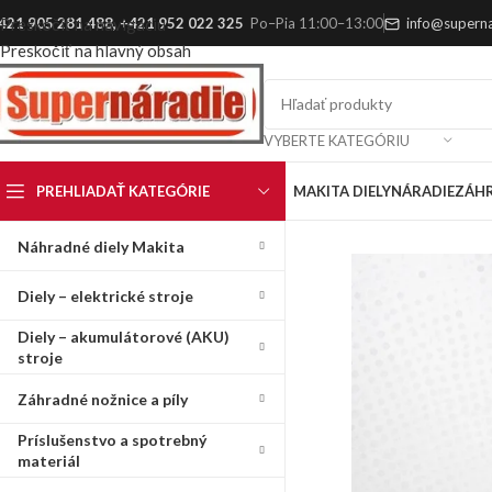
421 905 281 488
,
+421 952 022 325
Po–Pia 11:00–13:00
info@superna
Preskočiť na navigáciu
Preskočiť na hlavný obsah
VYBERTE KATEGÓRIU
PREHLIADAŤ KATEGÓRIE
MAKITA DIELY
NÁRADIE
ZÁH
Náhradné diely Makita
Diely – elektrické stroje
Diely – akumulátorové (AKU)
stroje
Záhradné nožnice a píly
Príslušenstvo a spotrebný
materiál