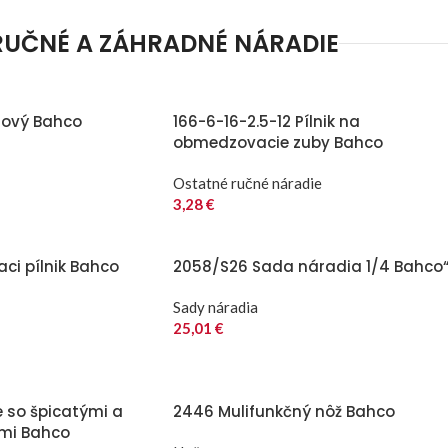
RUČNÉ A ZÁHRADNÉ NÁRADIE
lový Bahco
166-6-16-2.5-12 Pílnik na
obmedzovacie zuby Bahco
Ostatné ručné náradie
3,28
€
aci pílnik Bahco
2058/S26 Sada náradia 1/4 Bahco
Sady náradia
25,01
€
e so špicatými a
2446 Mulifunkčný nôž Bahco
ami Bahco