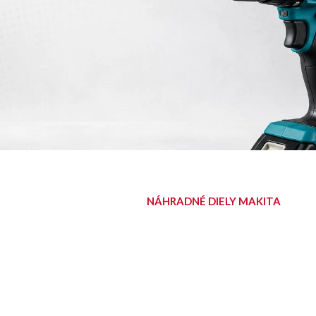
NÁHRADNÉ DIELY MAKITA
NÁJDITE SVOJ
DIEL
Diely pre aku, elektrické aj
benzínové stroje Makita.
Nájsť diel