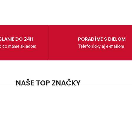
LANIE DO 24H
PORADÍME S DIELOM
o čo máme skladom
Telefonicky aj e-mailom
NAŠE TOP ZNAČKY