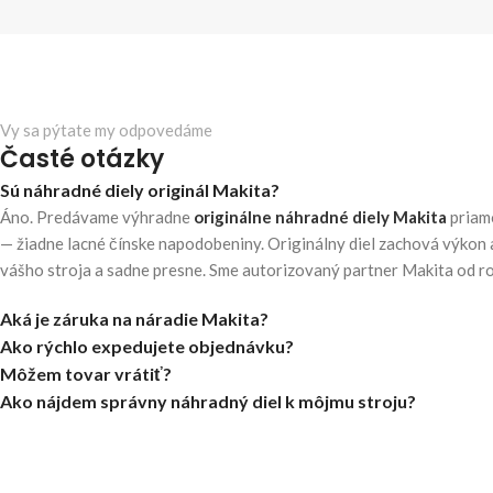
Vy sa pýtate my odpovedáme
Časté otázky
Sú náhradné diely originál Makita?
Áno. Predávame výhradne
originálne náhradné diely Makita
priam
— žiadne lacné čínske napodobeniny. Originálny diel zachová výkon 
vášho stroja a sadne presne. Sme autorizovaný partner Makita od r
Aká je záruka na náradie Makita?
Ako rýchlo expedujete objednávku?
Môžem tovar vrátiť?
Ako nájdem správny náhradný diel k môjmu stroju?