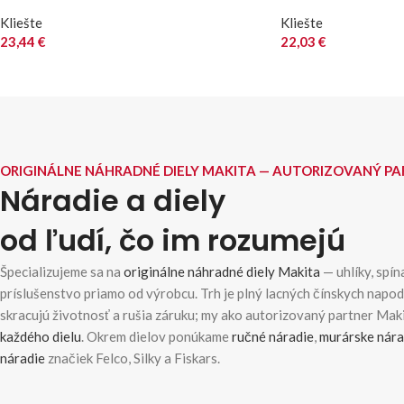
Kliešte
Kliešte
23,44
€
22,03
€
ORIGINÁLNE NÁHRADNÉ DIELY MAKITA — AUTORIZOVANÝ P
Náradie a diely
od ľudí, čo im rozumejú
Špecializujeme sa na
originálne náhradné diely Makita
— uhlíky, spína
príslušenstvo priamo od výrobcu. Trh je plný lacných čínskych napo
skracujú životnosť a rušia záruku; my ako autorizovaný partner Ma
každého dielu
. Okrem dielov ponúkame
ručné náradie
,
murárske nára
náradie
značiek Felco, Silky a Fiskars.