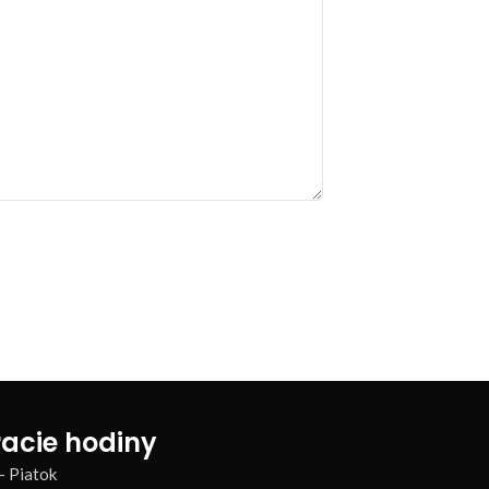
acie hodiny
– Piatok