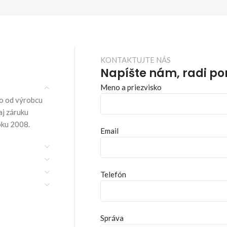
KONTAKTUJTE NÁS
Napíšte nám, radi p
Meno a priezvisko
o od výrobcu
aj záruku
oku 2008.
Email
Telefón
Správa