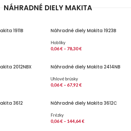
NÁHRADNÉ DIELY MAKITA
kita 1911B
Náhradné diely Makita 1923B
Hoblíky
0,06
€
–
78,30
€
akita 2012NBX
Náhradné diely Makita 2414NB
Uhlové brúsky
0,06
€
–
67,92
€
akita 3612
Náhradné diely Makita 3612C
Frézky
0,06
€
–
144,64
€