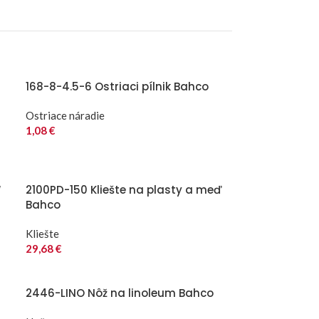
168-8-4.5-6 Ostriaci pílnik Bahco
Ostriace náradie
1,08
€
“
2100PD-150 Kliešte na plasty a meď
Bahco
Kliešte
29,68
€
2446-LINO Nôž na linoleum Bahco