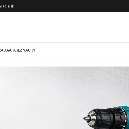
radie.sk
RADA
AKCIE
ZNAČKY