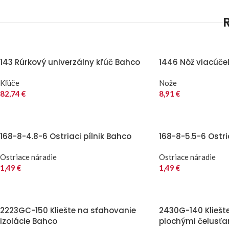
143 Rúrkový univerzálny kľúč Bahco
1446 Nôž viacúče
Kľúče
Nože
82,74
€
8,91
€
168-8-4.8-6 Ostriaci pílnik Bahco
168-8-5.5-6 Ostri
Ostriace náradie
Ostriace náradie
1,49
€
1,49
€
2223GC-150 Kliešte na sťahovanie
2430G-140 Kliešt
izolácie Bahco
plochými čelusť