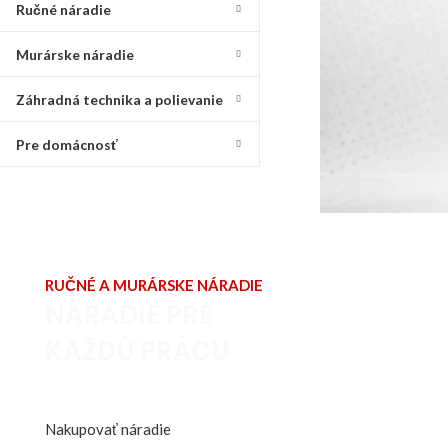
Ručné náradie
Murárske náradie
Záhradná technika a polievanie
Pre domácnosť
RUČNÉ A MURÁRSKE NÁRADIE
NÁRADIE PRE
KAŽDÚ PRÁCU
Kvalitné náradie pre remeselníkov
aj domácich majstrov.
Nakupovať náradie