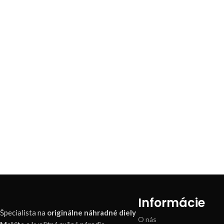
Informácie
Špecialista na
originálne náhradné diely
O nás