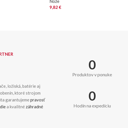
Nože
9,82
€
ARTNER
0
Produktov v ponuke
če, ložiská, batérie aj
0
dobenín, ktoré strojom
kita garantujeme
pravosť
Hodín na expedíciu
die
a kvalitné
záhradné