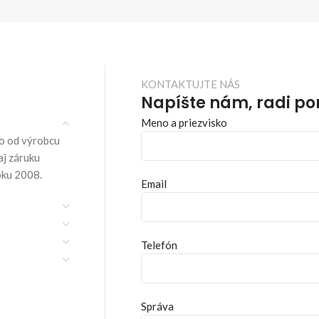
KONTAKTUJTE NÁS
Napíšte nám, radi p
Meno a priezvisko
o od výrobcu
aj záruku
oku 2008.
Email
Telefón
Správa