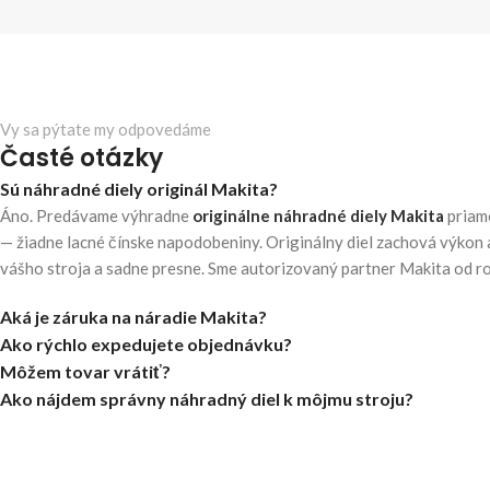
Vy sa pýtate my odpovedáme
Časté otázky
Sú náhradné diely originál Makita?
Áno. Predávame výhradne
originálne náhradné diely Makita
priam
— žiadne lacné čínske napodobeniny. Originálny diel zachová výkon 
vášho stroja a sadne presne. Sme autorizovaný partner Makita od r
Aká je záruka na náradie Makita?
Ako rýchlo expedujete objednávku?
Môžem tovar vrátiť?
Ako nájdem správny náhradný diel k môjmu stroju?