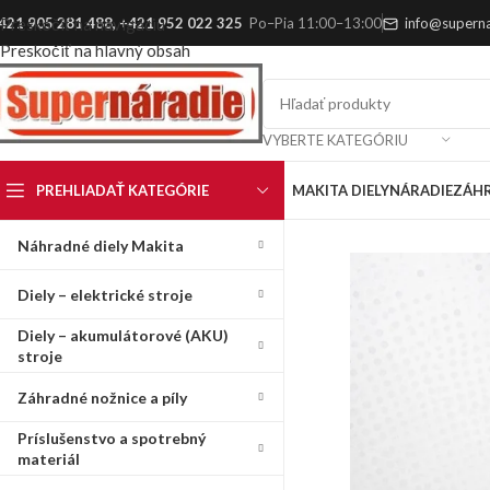
421 905 281 488
,
+421 952 022 325
Po–Pia 11:00–13:00
info@superna
Preskočiť na navigáciu
Preskočiť na hlavný obsah
VYBERTE KATEGÓRIU
PREHLIADAŤ KATEGÓRIE
MAKITA DIELY
NÁRADIE
ZÁH
Náhradné diely Makita
Diely – elektrické stroje
Diely – akumulátorové (AKU)
stroje
Záhradné nožnice a píly
Príslušenstvo a spotrebný
materiál