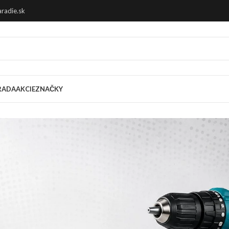
radie.sk
RADA
AKCIE
ZNAČKY