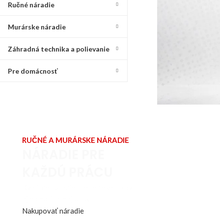
Ručné náradie
Murárske náradie
Záhradná technika a polievanie
Pre domácnosť
RUČNÉ A MURÁRSKE NÁRADIE
NÁRADIE PRE
KAŽDÚ PRÁCU
Kvalitné náradie pre remeselníkov
aj domácich majstrov.
Nakupovať náradie