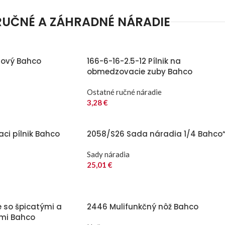
RUČNÉ A ZÁHRADNÉ NÁRADIE
lový Bahco
166-6-16-2.5-12 Pílnik na
obmedzovacie zuby Bahco
Ostatné ručné náradie
3,28
€
aci pílnik Bahco
2058/S26 Sada náradia 1/4 Bahco
Sady náradia
25,01
€
e so špicatými a
2446 Mulifunkčný nôž Bahco
ami Bahco