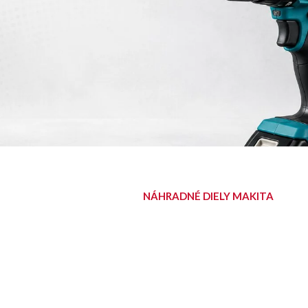
NÁHRADNÉ DIELY MAKITA
NÁJDITE SVOJ
DIEL
Diely pre aku, elektrické aj
benzínové stroje Makita.
Nájsť diel