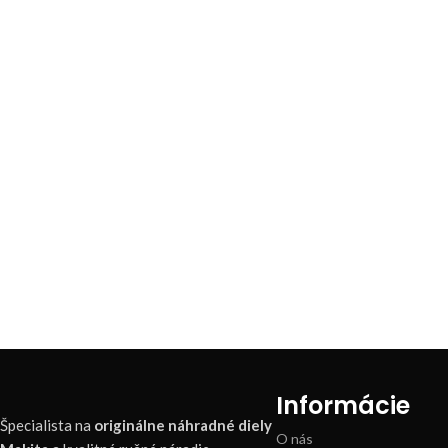
Informácie
Špecialista na
originálne náhradné diely
O nás