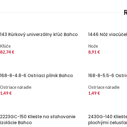
143 Rúrkový univerzálny kľúč Bahco
1446 Nôž viacúče
Kľúče
Nože
82,74
€
8,91
€
168-8-4.8-6 Ostriaci pílnik Bahco
168-8-5.5-6 Ostri
Ostriace náradie
Ostriace náradie
1,49
€
1,49
€
2223GC-150 Kliešte na sťahovanie
2430G-140 Kliešt
izolácie Bahco
plochými čelusť