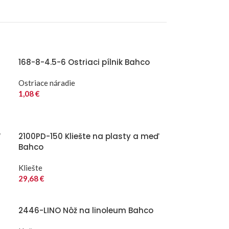
168-8-4.5-6 Ostriaci pílnik Bahco
Ostriace náradie
1,08
€
“
2100PD-150 Kliešte na plasty a meď
Bahco
Kliešte
29,68
€
2446-LINO Nôž na linoleum Bahco