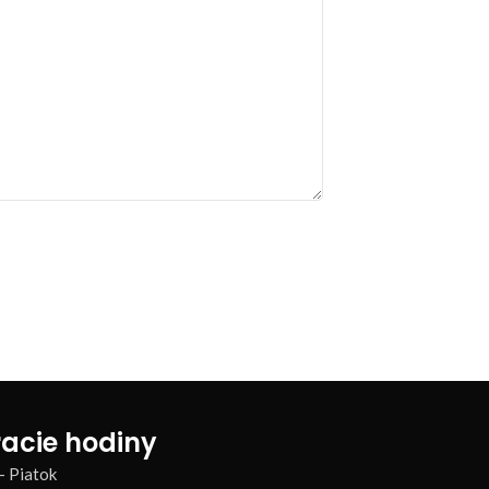
acie hodiny
– Piatok