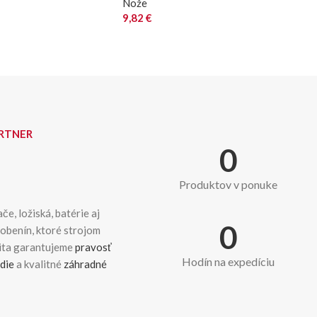
Nože
9,82
€
ARTNER
0
Produktov v ponuke
če, ložiská, batérie aj
0
dobenín, ktoré strojom
kita garantujeme
pravosť
Hodín na expedíciu
die
a kvalitné
záhradné