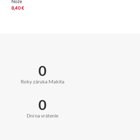
Nože
8,40
€
0
Roky záruka Makita
0
Dní na vrátenie