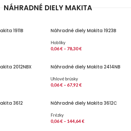
NÁHRADNÉ DIELY MAKITA
kita 1911B
Náhradné diely Makita 1923B
Hoblíky
0,06
€
–
78,30
€
akita 2012NBX
Náhradné diely Makita 2414NB
Uhlové brúsky
0,06
€
–
67,92
€
akita 3612
Náhradné diely Makita 3612C
Frézky
0,06
€
–
144,64
€