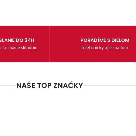
LANIE DO 24H
PORADÍME S DIELOM
o čo máme skladom
Telefonicky aj e-mailom
NAŠE TOP ZNAČKY