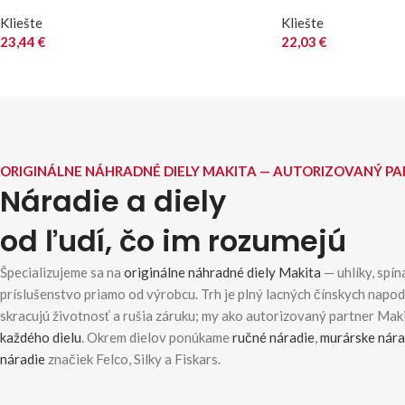
Kliešte
Kliešte
23,44
€
22,03
€
ORIGINÁLNE NÁHRADNÉ DIELY MAKITA — AUTORIZOVANÝ P
Náradie a diely
od ľudí, čo im rozumejú
Špecializujeme sa na
originálne náhradné diely Makita
— uhlíky, spína
príslušenstvo priamo od výrobcu. Trh je plný lacných čínskych napo
skracujú životnosť a rušia záruku; my ako autorizovaný partner Ma
každého dielu
. Okrem dielov ponúkame
ručné náradie
,
murárske nára
náradie
značiek Felco, Silky a Fiskars.