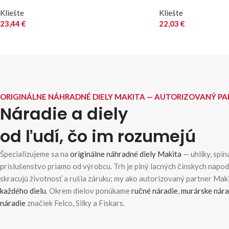
Kliešte
Kliešte
23,44
€
22,03
€
ORIGINÁLNE NÁHRADNÉ DIELY MAKITA — AUTORIZOVANÝ P
Náradie a diely
od ľudí, čo im rozumejú
Špecializujeme sa na
originálne náhradné diely Makita
— uhlíky, spína
príslušenstvo priamo od výrobcu. Trh je plný lacných čínskych napo
skracujú životnosť a rušia záruku; my ako autorizovaný partner Ma
každého dielu
. Okrem dielov ponúkame
ručné náradie
,
murárske nára
náradie
značiek Felco, Silky a Fiskars.