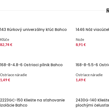
143 Rúrkový univerzálny kľúč Bahco
1446 Nôž viacúče
Kľúče
Nože
82,74
€
8,91
€
168-8-4.8-6 Ostriaci pílnik Bahco
168-8-5.5-6 Ostri
Ostriace náradie
Ostriace náradie
1,49
€
1,49
€
2223GC-150 Kliešte na sťahovanie
2430G-140 Kliešt
izolácie Bahco
plochými čelusť