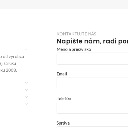
KONTAKTUJTE NÁS
Napíšte nám, radi p
Meno a priezvisko
o od výrobcu
aj záruku
oku 2008.
Email
Telefón
Správa