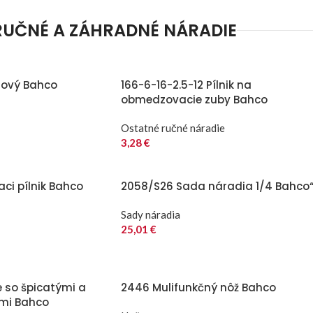
RUČNÉ A ZÁHRADNÉ NÁRADIE
lový Bahco
166-6-16-2.5-12 Pílnik na
obmedzovacie zuby Bahco
Ostatné ručné náradie
3,28
€
aci pílnik Bahco
2058/S26 Sada náradia 1/4 Bahco
Sady náradia
25,01
€
e so špicatými a
2446 Mulifunkčný nôž Bahco
ami Bahco