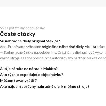
Vy sa pýtate my odpovedáme
Časté otázky
Sú náhradné diely originál Makita?
Áno. Predávame výhradne
originálne náhradné diely Makita
priam
— žiadne lacné čínske napodobeniny. Originálny diel zachová výkon 
vášho stroja a sadne presne. Sme autorizovaný partner Makita od r
Aká je záruka na náradie Makita?
Ako rýchlo expedujete objednávku?
Môžem tovar vrátiť?
Ako nájdem správny náhradný diel k môjmu stroju?