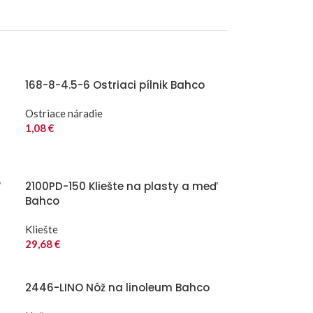
168-8-4.5-6 Ostriaci pílnik Bahco
Ostriace náradie
1,08
€
“
2100PD-150 Kliešte na plasty a meď
Bahco
Kliešte
29,68
€
2446-LINO Nôž na linoleum Bahco