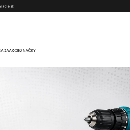
radie.sk
RADA
AKCIE
ZNAČKY