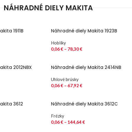
NÁHRADNÉ DIELY MAKITA
kita 1911B
Náhradné diely Makita 1923B
Hoblíky
0,06
€
–
78,30
€
akita 2012NBX
Náhradné diely Makita 2414NB
Uhlové brúsky
0,06
€
–
67,92
€
akita 3612
Náhradné diely Makita 3612C
Frézky
0,06
€
–
144,64
€