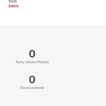
Nože
8,40
€
0
Roky záruka Makita
0
Dní na vrátenie