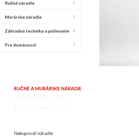
Ručné náradie
Murárske náradie
Záhradná technika a polievanie
Pre domácnosť
RUČNÉ A MURÁRSKE NÁRADIE
NÁRADIE PRE
KAŽDÚ PRÁCU
Kvalitné náradie pre remeselníkov
aj domácich majstrov.
Nakupovať náradie