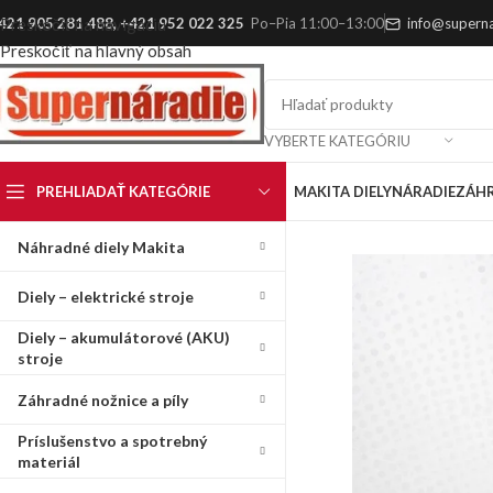
421 905 281 488
,
+421 952 022 325
Po–Pia 11:00–13:00
info@superna
Preskočiť na navigáciu
Preskočiť na hlavný obsah
VYBERTE KATEGÓRIU
PREHLIADAŤ KATEGÓRIE
MAKITA DIELY
NÁRADIE
ZÁH
Náhradné diely Makita
Diely – elektrické stroje
Diely – akumulátorové (AKU)
stroje
Záhradné nožnice a píly
Príslušenstvo a spotrebný
materiál