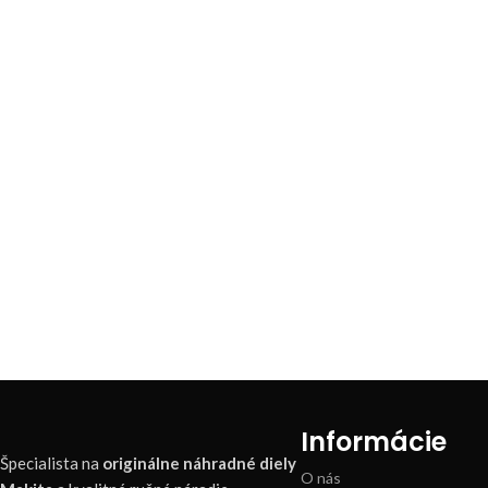
Informácie
Špecialista na
originálne náhradné diely
O nás