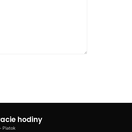
acie hodiny
– Piatok