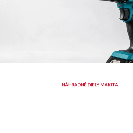
NÁHRADNÉ DIELY MAKITA
NÁJDITE SVOJ
DIEL
Diely pre aku, elektrické aj
benzínové stroje Makita.
Nájsť diel