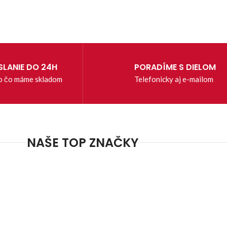
LANIE DO 24H
PORADÍME S DIELOM
o čo máme skladom
Telefonicky aj e-mailom
NAŠE TOP ZNAČKY