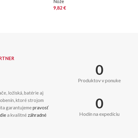
Nože
9,82
€
ARTNER
0
Produktov v ponuke
če, ložiská, batérie aj
0
dobenín, ktoré strojom
kita garantujeme
pravosť
Hodín na expedíciu
die
a kvalitné
záhradné