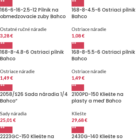
166-6-16-2.5-12 Pílnik na
168-8-4.5-6 Ostriaci pílnik
obmedzovacie zuby Bahco
Bahco
Ostatné ručné náradie
Ostriace náradie
3,28
€
1,08
€
168-8-4.8-6 Ostriaci pílnik
168-8-5.5-6 Ostriaci pílnik
Bahco
Bahco
Ostriace náradie
Ostriace náradie
1,49
€
1,49
€
2058/S26 Sada náradia 1/4
2100PD-150 Kliešte na
Bahco“
plasty a meď Bahco
Sady náradia
Kliešte
25,01
€
29,68
€
2223GC-150 Kliešte na
2430G-140 Kliešte so