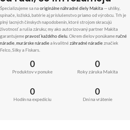
Špecializujeme sa na
originálne náhradné diely Makita
— uhlíky,
spínače, ložiská, batérie aj príslušenstvo priamo od výrobcu. Trh je
plný lacných čínskych napodobenín, ktoré strojom skracujú
životnosť a rušia záruku; my ako autorizovaný partner Makita
garantujeme
pravosť každého dielu
. Okrem dielov ponúkame
ručné
náradie
,
murárske náradie
a kvalitné
záhradné náradie
značiek
Felco, Silky a Fiskars.
0
0
Produktov v ponuke
Roky záruka Makita
0
0
Hodín na expedíciu
Dní na vrátenie