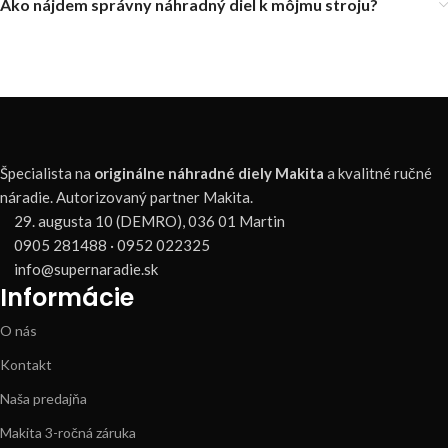
Ako nájdem správny náhradný diel k môjmu stroju?
Špecialista na
originálne náhradné diely Makita
a kvalitné ručné
náradie. Autorizovaný partner Makita.
29. augusta 10 (DEMRO), 036 01 Martin
0905 281488 · 0952 022325
info@supernaradie.sk
Informácie
O nás
Kontakt
Naša predajňa
Makita 3-ročná záruka