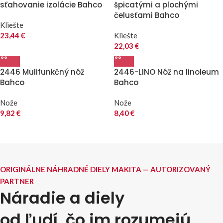
sťahovanie izolácie Bahco
špicatými a plochými
čelusťami Bahco
Kliešte
23,44
€
Kliešte
22,03
€
2446 Mulifunkčný nôž
2446-LINO Nôž na linoleum
Bahco
Bahco
Nože
Nože
9,82
€
8,40
€
ORIGINÁLNE NÁHRADNÉ DIELY MAKITA — AUTORIZOVANÝ
PARTNER
Náradie a diely
od ľudí, čo im rozumejú