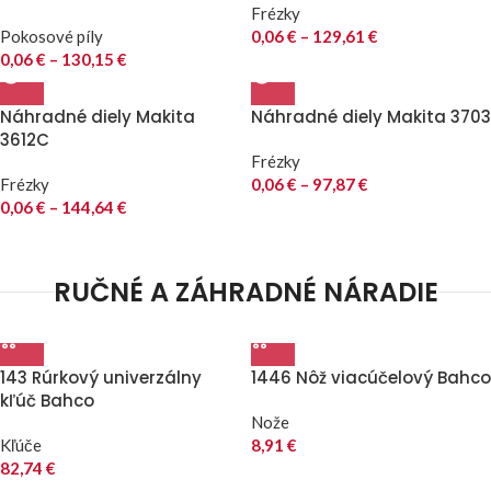
Frézky
Pokosové píly
0,06
€
–
129,61
€
0,06
€
–
130,15
€
Náhradné diely Makita
Náhradné diely Makita 3703
3612C
Frézky
Frézky
0,06
€
–
97,87
€
0,06
€
–
144,64
€
RUČNÉ A ZÁHRADNÉ NÁRADIE
143 Rúrkový univerzálny
1446 Nôž viacúčelový Bahco
kľúč Bahco
Nože
Kľúče
8,91
€
82,74
€