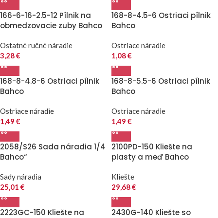
166-6-16-2.5-12 Pílnik na
168-8-4.5-6 Ostriaci pílnik
obmedzovacie zuby Bahco
Bahco
Ostatné ručné náradie
Ostriace náradie
3,28
€
1,08
€
168-8-4.8-6 Ostriaci pílnik
168-8-5.5-6 Ostriaci pílnik
Bahco
Bahco
Ostriace náradie
Ostriace náradie
1,49
€
1,49
€
2058/S26 Sada náradia 1/4
2100PD-150 Kliešte na
Bahco“
plasty a meď Bahco
Sady náradia
Kliešte
25,01
€
29,68
€
2223GC-150 Kliešte na
2430G-140 Kliešte so