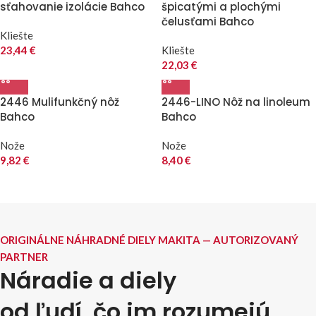
sťahovanie izolácie Bahco
špicatými a plochými
čelusťami Bahco
Kliešte
23,44
€
Kliešte
22,03
€
2446 Mulifunkčný nôž
2446-LINO Nôž na linoleum
Bahco
Bahco
Nože
Nože
9,82
€
8,40
€
ORIGINÁLNE NÁHRADNÉ DIELY MAKITA — AUTORIZOVANÝ
PARTNER
Náradie a diely
od ľudí, čo im rozumejú