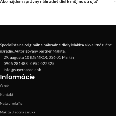
Ako nájdem správny náhradný diel k môjmu stroju?
Špecialista na
originálne náhradné diely Makita
a kvalitné ručné
náradie. Autorizovaný partner Makita.
29. augusta 10 (DEMRO), 036 01 Martin
0905 281488 · 0952 022325
info@supernaradie.sk
Informácie
O nás
Kontakt
Naša predajňa
Makita 3-ročná záruka