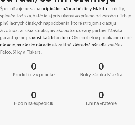
Špecializujeme sa na
originálne náhradné diely Makita
— uhlíky,
spínače, ložiská, batérie aj príslušenstvo priamo od výrobcu. Trh je
plný lacných čínskych napodobenín, ktoré strojom skracujú
životnosť a rušia záruku; my ako autorizovaný partner Makita
garantujeme
pravosť každého dielu
. Okrem dielov ponúkame
ručné
náradie
,
murárske náradie
a kvalitné
záhradné náradie
značiek
Felco, Silky a Fiskars.
0
0
Produktov v ponuke
Roky záruka Makita
0
0
Hodín na expedíciu
Dní na vrátenie