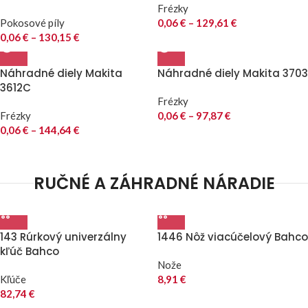
Frézky
Pokosové píly
0,06
€
–
129,61
€
0,06
€
–
130,15
€
Náhradné diely Makita
Náhradné diely Makita 3703
3612C
Frézky
Frézky
0,06
€
–
97,87
€
0,06
€
–
144,64
€
RUČNÉ A ZÁHRADNÉ NÁRADIE
143 Rúrkový univerzálny
1446 Nôž viacúčelový Bahco
kľúč Bahco
Nože
Kľúče
8,91
€
82,74
€