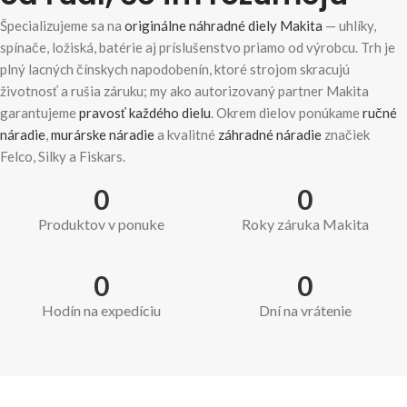
Špecializujeme sa na
originálne náhradné diely Makita
— uhlíky,
spínače, ložiská, batérie aj príslušenstvo priamo od výrobcu. Trh je
plný lacných čínskych napodobenín, ktoré strojom skracujú
životnosť a rušia záruku; my ako autorizovaný partner Makita
garantujeme
pravosť každého dielu
. Okrem dielov ponúkame
ručné
náradie
,
murárske náradie
a kvalitné
záhradné náradie
značiek
Felco, Silky a Fiskars.
0
0
Produktov v ponuke
Roky záruka Makita
0
0
Hodín na expedíciu
Dní na vrátenie