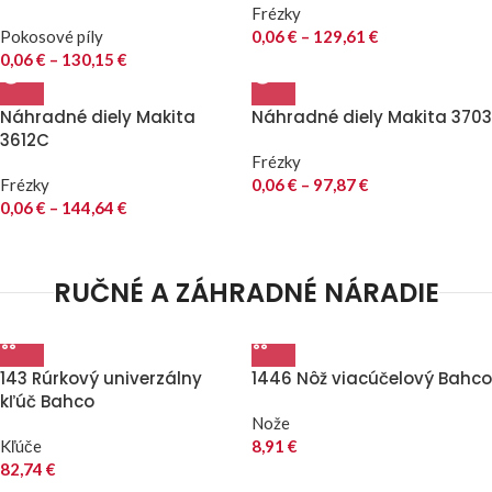
Frézky
Pokosové píly
0,06
€
–
129,61
€
0,06
€
–
130,15
€
Náhradné diely Makita
Náhradné diely Makita 3703
3612C
Frézky
Frézky
0,06
€
–
97,87
€
0,06
€
–
144,64
€
RUČNÉ A ZÁHRADNÉ NÁRADIE
143 Rúrkový univerzálny
1446 Nôž viacúčelový Bahco
kľúč Bahco
Nože
Kľúče
8,91
€
82,74
€