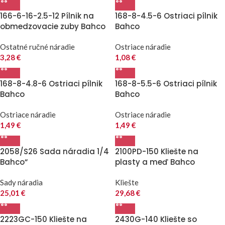
166-6-16-2.5-12 Pílnik na
168-8-4.5-6 Ostriaci pílnik
obmedzovacie zuby Bahco
Bahco
Ostatné ručné náradie
Ostriace náradie
3,28
€
1,08
€
168-8-4.8-6 Ostriaci pílnik
168-8-5.5-6 Ostriaci pílnik
Bahco
Bahco
Ostriace náradie
Ostriace náradie
1,49
€
1,49
€
2058/S26 Sada náradia 1/4
2100PD-150 Kliešte na
Bahco“
plasty a meď Bahco
Sady náradia
Kliešte
25,01
€
29,68
€
2223GC-150 Kliešte na
2430G-140 Kliešte so