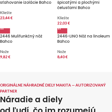
sťahovanie izolácie Bahco
špicatými a plochými
čelusťami Bahco
Kliešte
23,44
€
Kliešte
22,03
€
2446 Mulifunkčný nôž
2446-LINO Nôž na linoleum
Bahco
Bahco
Nože
Nože
9,82
€
8,40
€
ORIGINÁLNE NÁHRADNÉ DIELY MAKITA — AUTORIZOVANÝ
PARTNER
Náradie a diely
od ľudí, čo im rozumejú