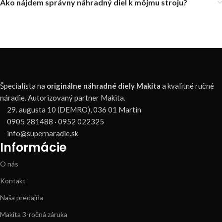
Ako nájdem správny náhradný diel k môjmu stroju?
Špecialista na
originálne náhradné diely Makita
a kvalitné ručné
náradie. Autorizovaný partner Makita.
29. augusta 10 (DEMRO), 036 01 Martin
0905 281488 · 0952 022325
info@supernaradie.sk
Informácie
O nás
Kontakt
Naša predajňa
Makita 3-ročná záruka