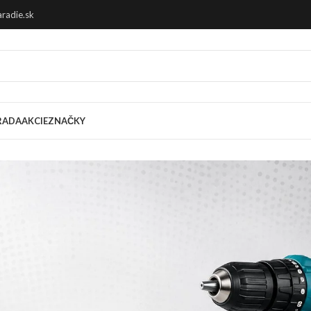
radie.sk
RADA
AKCIE
ZNAČKY