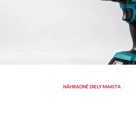
NÁHRADNÉ DIELY MAKITA
NÁJDITE SVOJ
DIEL
Diely pre aku, elektrické aj
benzínové stroje Makita.
Nájsť diel