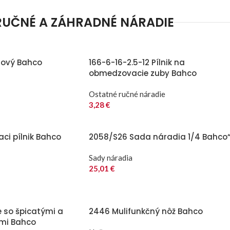
RUČNÉ A ZÁHRADNÉ NÁRADIE
lový Bahco
166-6-16-2.5-12 Pílnik na
obmedzovacie zuby Bahco
Ostatné ručné náradie
3,28
€
aci pílnik Bahco
2058/S26 Sada náradia 1/4 Bahco
Sady náradia
25,01
€
e so špicatými a
2446 Mulifunkčný nôž Bahco
ami Bahco