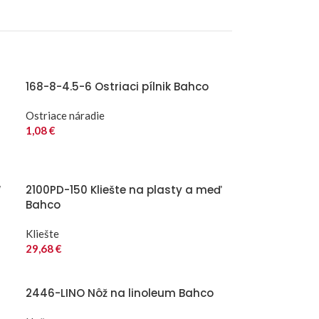
168-8-4.5-6 Ostriaci pílnik Bahco
Ostriace náradie
1,08
€
“
2100PD-150 Kliešte na plasty a meď
Bahco
Kliešte
29,68
€
2446-LINO Nôž na linoleum Bahco