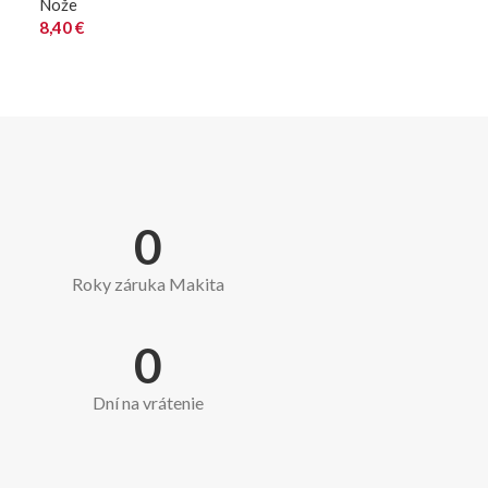
Nože
8,40
€
0
Roky záruka Makita
0
Dní na vrátenie