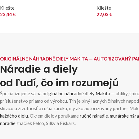
Kliešte
Kliešte
23,44
€
22,03
€
ORIGINÁLNE NÁHRADNÉ DIELY MAKITA — AUTORIZOVANÝ P
Náradie a diely
od ľudí, čo im rozumejú
Špecializujeme sa na
originálne náhradné diely Makita
— uhlíky, spína
príslušenstvo priamo od výrobcu. Trh je plný lacných čínskych napo
skracujú životnosť a rušia záruku; my ako autorizovaný partner Ma
každého dielu
. Okrem dielov ponúkame
ručné náradie
,
murárske nára
náradie
značiek Felco, Silky a Fiskars.