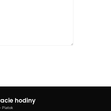
acie hodiny
– Piatok