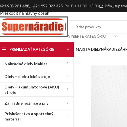
421 905 281 488
,
+421 952 022 325
Po–Pia 11:00–13:00
info@superna
Preskočiť na navigáciu
Preskočiť na hlavný obsah
VYBERTE KATEGÓRIU
PREHLIADAŤ KATEGÓRIE
MAKITA DIELY
NÁRADIE
ZÁH
Náhradné diely Makita
Diely – elektrické stroje
Diely – akumulátorové (AKU)
stroje
Záhradné nožnice a píly
Príslušenstvo a spotrebný
materiál