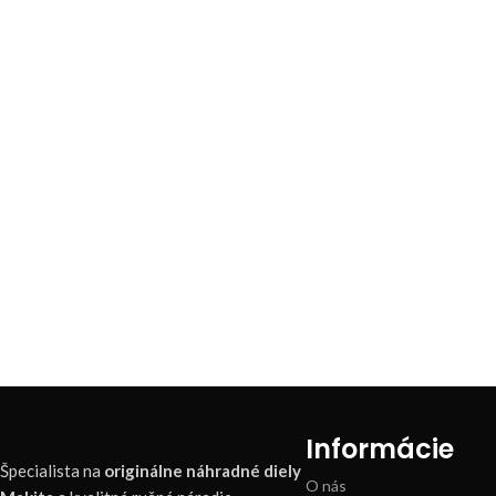
Informácie
Špecialista na
originálne náhradné diely
O nás