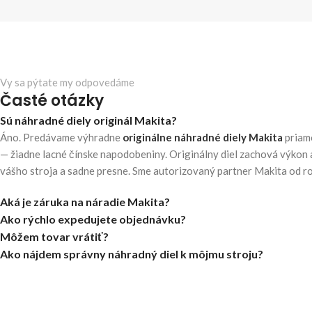
Vy sa pýtate my odpovedáme
Časté otázky
Sú náhradné diely originál Makita?
Áno. Predávame výhradne
originálne náhradné diely Makita
priam
— žiadne lacné čínske napodobeniny. Originálny diel zachová výkon 
vášho stroja a sadne presne. Sme autorizovaný partner Makita od r
Aká je záruka na náradie Makita?
Ako rýchlo expedujete objednávku?
Môžem tovar vrátiť?
Ako nájdem správny náhradný diel k môjmu stroju?