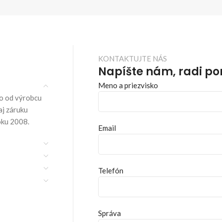
KONTAKTUJTE NÁS
Napíšte nám, radi p
Meno a priezvisko
o od výrobcu
aj záruku
oku 2008.
Email
Telefón
Správa