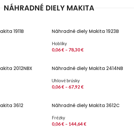
NÁHRADNÉ DIELY MAKITA
kita 1911B
Náhradné diely Makita 1923B
Hoblíky
0,06
€
–
78,30
€
akita 2012NBX
Náhradné diely Makita 2414NB
Uhlové brúsky
0,06
€
–
67,92
€
akita 3612
Náhradné diely Makita 3612C
Frézky
0,06
€
–
144,64
€