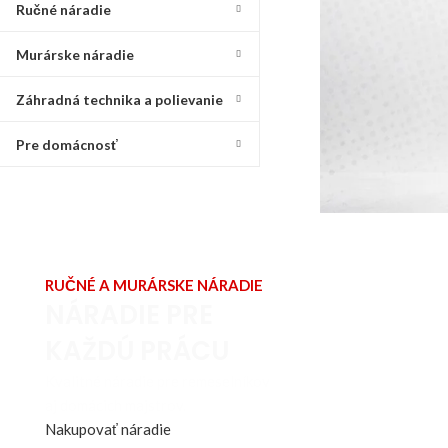
Ručné náradie
Murárske náradie
Záhradná technika a polievanie
Pre domácnosť
RUČNÉ A MURÁRSKE NÁRADIE
NÁRADIE PRE
KAŽDÚ PRÁCU
Kvalitné náradie pre remeselníkov
aj domácich majstrov.
Nakupovať náradie