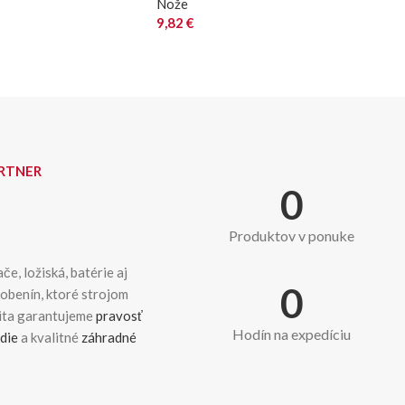
Nože
9,82
€
ARTNER
0
Produktov v ponuke
če, ložiská, batérie aj
0
dobenín, ktoré strojom
kita garantujeme
pravosť
Hodín na expedíciu
die
a kvalitné
záhradné