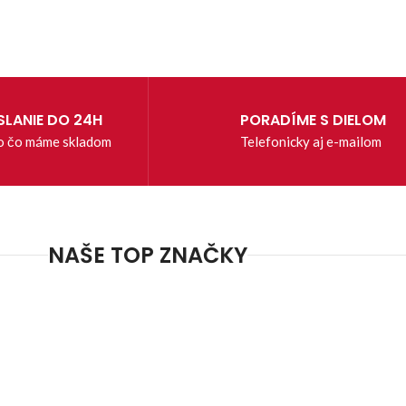
LANIE DO 24H
PORADÍME S DIELOM
o čo máme skladom
Telefonicky aj e-mailom
NAŠE TOP ZNAČKY