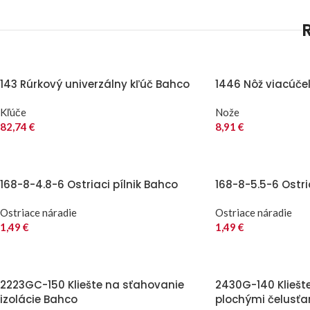
143 Rúrkový univerzálny kľúč Bahco
1446 Nôž viacúče
Kľúče
Nože
82,74
€
8,91
€
168-8-4.8-6 Ostriaci pílnik Bahco
168-8-5.5-6 Ostri
Ostriace náradie
Ostriace náradie
1,49
€
1,49
€
2223GC-150 Kliešte na sťahovanie
2430G-140 Kliešt
izolácie Bahco
plochými čelusť