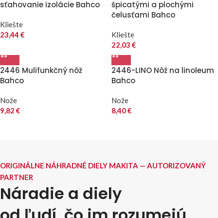
sťahovanie izolácie Bahco
špicatými a plochými
čelusťami Bahco
Kliešte
23,44
€
Kliešte
22,03
€
2446 Mulifunkčný nôž
2446-LINO Nôž na linoleum
Bahco
Bahco
Nože
Nože
9,82
€
8,40
€
ORIGINÁLNE NÁHRADNÉ DIELY MAKITA — AUTORIZOVANÝ
PARTNER
Náradie a diely
od ľudí, čo im rozumejú