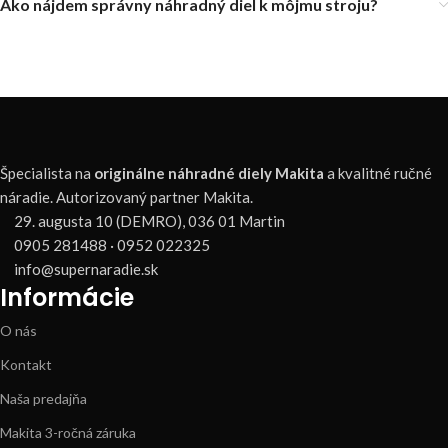
Ako nájdem správny náhradný diel k môjmu stroju?
Špecialista na
originálne náhradné diely Makita
a kvalitné ručné
náradie. Autorizovaný partner Makita.
29. augusta 10 (DEMRO), 036 01 Martin
0905 281488 · 0952 022325
info@supernaradie.sk
Informácie
O nás
Kontakt
Naša predajňa
Makita 3-ročná záruka