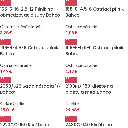
166-6-16-2.5-12 Pílnik na
168-8-4.5-6 Ostriaci pílnik
obmedzovacie zuby Bahco
Bahco
Ostatné ručné náradie
Ostriace náradie
3,28
€
1,08
€
168-8-4.8-6 Ostriaci pílnik
168-8-5.5-6 Ostriaci pílnik
Bahco
Bahco
Ostriace náradie
Ostriace náradie
1,49
€
1,49
€
2058/S26 Sada náradia 1/4
2100PD-150 Kliešte na
Bahco“
plasty a meď Bahco
Sady náradia
Kliešte
25,01
€
29,68
€
2223GC-150 Kliešte na
2430G-140 Kliešte so