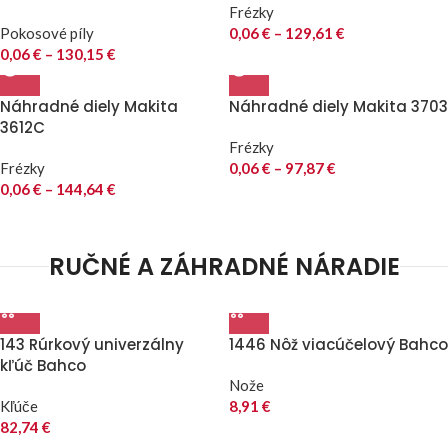
Frézky
Pokosové píly
0,06
€
–
129,61
€
0,06
€
–
130,15
€
Náhradné diely Makita
Náhradné diely Makita 3703
3612C
Frézky
Frézky
0,06
€
–
97,87
€
0,06
€
–
144,64
€
RUČNÉ A ZÁHRADNÉ NÁRADIE
143 Rúrkový univerzálny
1446 Nôž viacúčelový Bahco
kľúč Bahco
Nože
Kľúče
8,91
€
82,74
€