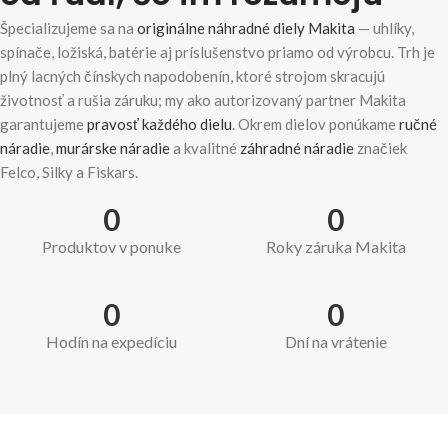
Špecializujeme sa na
originálne náhradné diely Makita
— uhlíky,
spínače, ložiská, batérie aj príslušenstvo priamo od výrobcu. Trh je
plný lacných čínskych napodobenín, ktoré strojom skracujú
životnosť a rušia záruku; my ako autorizovaný partner Makita
garantujeme
pravosť každého dielu
. Okrem dielov ponúkame
ručné
náradie
,
murárske náradie
a kvalitné
záhradné náradie
značiek
Felco, Silky a Fiskars.
0
0
Produktov v ponuke
Roky záruka Makita
0
0
Hodín na expedíciu
Dní na vrátenie