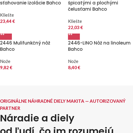
sťahovanie izolácie Bahco
špicatými a plochými
čelusťami Bahco
Kliešte
23,44
€
Kliešte
22,03
€
2446 Mulifunkčný nôž
2446-LINO Nôž na linoleum
Bahco
Bahco
Nože
Nože
9,82
€
8,40
€
ORIGINÁLNE NÁHRADNÉ DIELY MAKITA — AUTORIZOVANÝ
PARTNER
Náradie a diely
od ľudí, čo im rozumejú