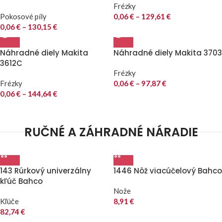
Frézky
Pokosové píly
0,06
€
–
129,61
€
0,06
€
–
130,15
€
Náhradné diely Makita
Náhradné diely Makita 3703
3612C
Frézky
Frézky
0,06
€
–
97,87
€
0,06
€
–
144,64
€
RUČNÉ A ZÁHRADNÉ NÁRADIE
143 Rúrkový univerzálny
1446 Nôž viacúčelový Bahco
kľúč Bahco
Nože
Kľúče
8,91
€
82,74
€