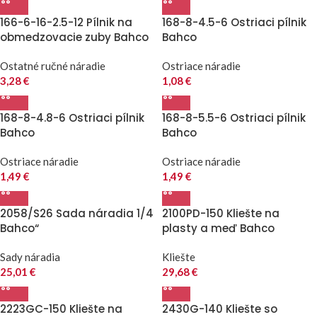
166-6-16-2.5-12 Pílnik na
168-8-4.5-6 Ostriaci pílnik
obmedzovacie zuby Bahco
Bahco
Ostatné ručné náradie
Ostriace náradie
3,28
€
1,08
€
168-8-4.8-6 Ostriaci pílnik
168-8-5.5-6 Ostriaci pílnik
Bahco
Bahco
Ostriace náradie
Ostriace náradie
1,49
€
1,49
€
2058/S26 Sada náradia 1/4
2100PD-150 Kliešte na
Bahco“
plasty a meď Bahco
Sady náradia
Kliešte
25,01
€
29,68
€
2223GC-150 Kliešte na
2430G-140 Kliešte so