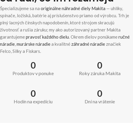
Špecializujeme sa na
originálne náhradné diely Makita
— uhlíky,
spínače, ložiská, batérie aj príslušenstvo priamo od výrobcu. Trh je
plný lacných čínskych napodobenín, ktoré strojom skracujú
životnosť a rušia záruku; my ako autorizovaný partner Makita
garantujeme
pravosť každého dielu
. Okrem dielov ponúkame
ručné
náradie
,
murárske náradie
a kvalitné
záhradné náradie
značiek
Felco, Silky a Fiskars.
0
0
Produktov v ponuke
Roky záruka Makita
0
0
Hodín na expedíciu
Dní na vrátenie