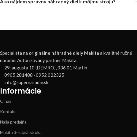
Ako nájdem správny náhradný diel k môjmu stroju?
Špecialista na
originálne náhradné diely Makita
a kvalitné ručné
náradie. Autorizovaný partner Makita.
29. augusta 10 (DEMRO), 036 01 Martin
0905 281488 · 0952 022325
info@supernaradie.sk
Informácie
O nás
Kontakt
Naša predajňa
Makita 3-ročná záruka