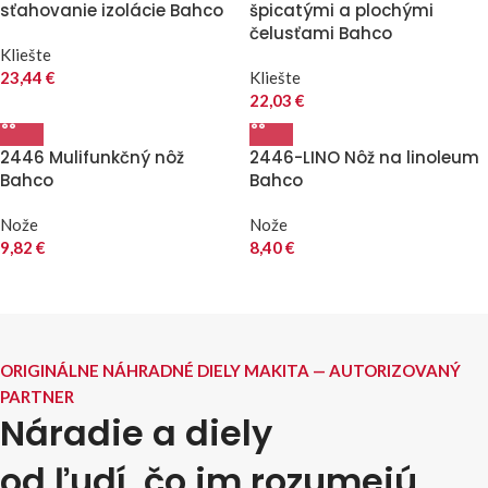
sťahovanie izolácie Bahco
špicatými a plochými
čelusťami Bahco
Kliešte
23,44
€
Kliešte
22,03
€
2446 Mulifunkčný nôž
2446-LINO Nôž na linoleum
Bahco
Bahco
Nože
Nože
9,82
€
8,40
€
ORIGINÁLNE NÁHRADNÉ DIELY MAKITA — AUTORIZOVANÝ
PARTNER
Náradie a diely
od ľudí, čo im rozumejú