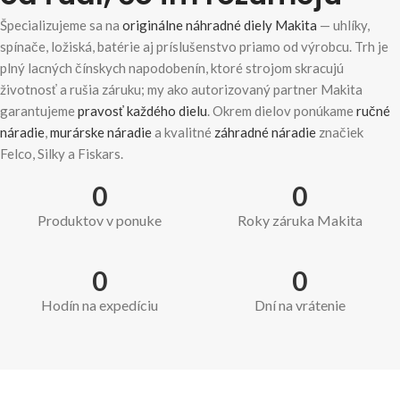
Špecializujeme sa na
originálne náhradné diely Makita
— uhlíky,
spínače, ložiská, batérie aj príslušenstvo priamo od výrobcu. Trh je
plný lacných čínskych napodobenín, ktoré strojom skracujú
životnosť a rušia záruku; my ako autorizovaný partner Makita
garantujeme
pravosť každého dielu
. Okrem dielov ponúkame
ručné
náradie
,
murárske náradie
a kvalitné
záhradné náradie
značiek
Felco, Silky a Fiskars.
0
0
Produktov v ponuke
Roky záruka Makita
0
0
Hodín na expedíciu
Dní na vrátenie