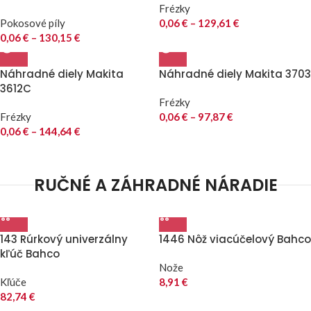
Frézky
Pokosové píly
0,06
€
–
129,61
€
0,06
€
–
130,15
€
Náhradné diely Makita
Náhradné diely Makita 3703
3612C
Frézky
Frézky
0,06
€
–
97,87
€
0,06
€
–
144,64
€
RUČNÉ A ZÁHRADNÉ NÁRADIE
143 Rúrkový univerzálny
1446 Nôž viacúčelový Bahco
kľúč Bahco
Nože
Kľúče
8,91
€
82,74
€