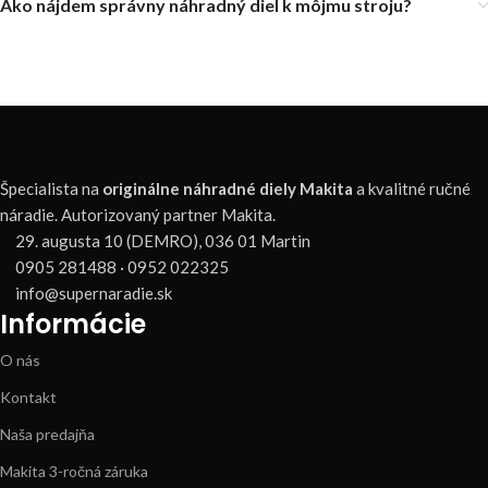
Ako nájdem správny náhradný diel k môjmu stroju?
Špecialista na
originálne náhradné diely Makita
a kvalitné ručné
náradie. Autorizovaný partner Makita.
29. augusta 10 (DEMRO), 036 01 Martin
0905 281488 · 0952 022325
info@supernaradie.sk
Informácie
O nás
Kontakt
Naša predajňa
Makita 3-ročná záruka