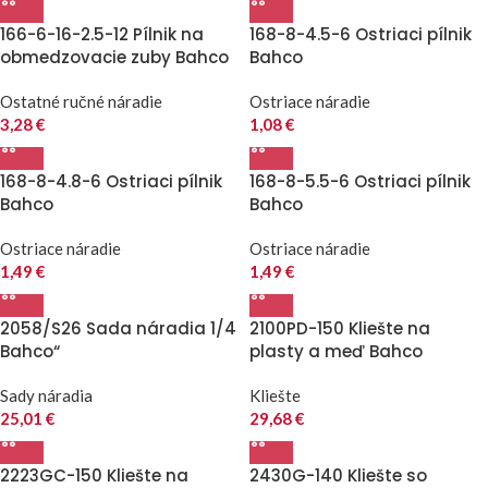
166-6-16-2.5-12 Pílnik na
168-8-4.5-6 Ostriaci pílnik
obmedzovacie zuby Bahco
Bahco
Ostatné ručné náradie
Ostriace náradie
3,28
€
1,08
€
168-8-4.8-6 Ostriaci pílnik
168-8-5.5-6 Ostriaci pílnik
Bahco
Bahco
Ostriace náradie
Ostriace náradie
1,49
€
1,49
€
2058/S26 Sada náradia 1/4
2100PD-150 Kliešte na
Bahco“
plasty a meď Bahco
Sady náradia
Kliešte
25,01
€
29,68
€
2223GC-150 Kliešte na
2430G-140 Kliešte so