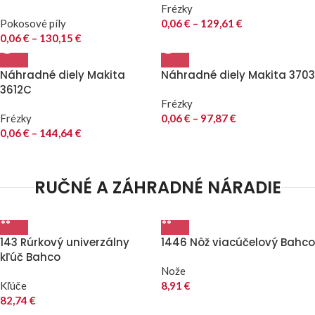
Frézky
Pokosové píly
0,06
€
–
129,61
€
0,06
€
–
130,15
€
Náhradné diely Makita
Náhradné diely Makita 3703
3612C
Frézky
Frézky
0,06
€
–
97,87
€
0,06
€
–
144,64
€
RUČNÉ A ZÁHRADNÉ NÁRADIE
143 Rúrkový univerzálny
1446 Nôž viacúčelový Bahco
kľúč Bahco
Nože
Kľúče
8,91
€
82,74
€