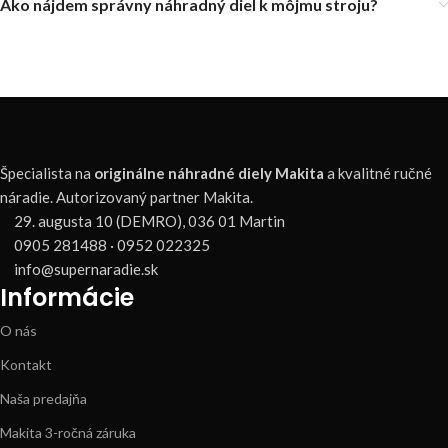
Ako nájdem správny náhradný diel k môjmu stroju?
Špecialista na
originálne náhradné diely Makita
a kvalitné ručné
náradie. Autorizovaný partner Makita.
29. augusta 10 (DEMRO), 036 01 Martin
0905 281488 · 0952 022325
info@supernaradie.sk
Informácie
O nás
Kontakt
Naša predajňa
Makita 3-ročná záruka