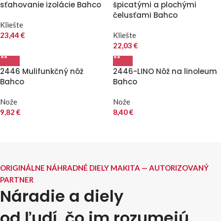
sťahovanie izolácie Bahco
špicatými a plochými
čelusťami Bahco
Kliešte
23,44
€
Kliešte
22,03
€
2446 Mulifunkčný nôž
2446-LINO Nôž na linoleum
Bahco
Bahco
Nože
Nože
9,82
€
8,40
€
ORIGINÁLNE NÁHRADNÉ DIELY MAKITA — AUTORIZOVANÝ
PARTNER
Náradie a diely
od ľudí, čo im rozumejú