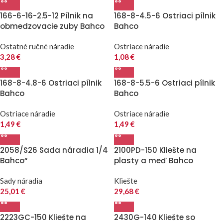
166-6-16-2.5-12 Pílnik na
168-8-4.5-6 Ostriaci pílnik
obmedzovacie zuby Bahco
Bahco
Ostatné ručné náradie
Ostriace náradie
3,28
€
1,08
€
168-8-4.8-6 Ostriaci pílnik
168-8-5.5-6 Ostriaci pílnik
Bahco
Bahco
Ostriace náradie
Ostriace náradie
1,49
€
1,49
€
2058/S26 Sada náradia 1/4
2100PD-150 Kliešte na
Bahco“
plasty a meď Bahco
Sady náradia
Kliešte
25,01
€
29,68
€
2223GC-150 Kliešte na
2430G-140 Kliešte so