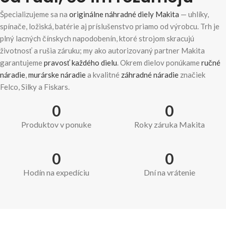
Špecializujeme sa na
originálne náhradné diely Makita
— uhlíky,
spínače, ložiská, batérie aj príslušenstvo priamo od výrobcu. Trh je
plný lacných čínskych napodobenín, ktoré strojom skracujú
životnosť a rušia záruku; my ako autorizovaný partner Makita
garantujeme
pravosť každého dielu
. Okrem dielov ponúkame
ručné
náradie
,
murárske náradie
a kvalitné
záhradné náradie
značiek
Felco, Silky a Fiskars.
0
0
Produktov v ponuke
Roky záruka Makita
0
0
Hodín na expedíciu
Dní na vrátenie