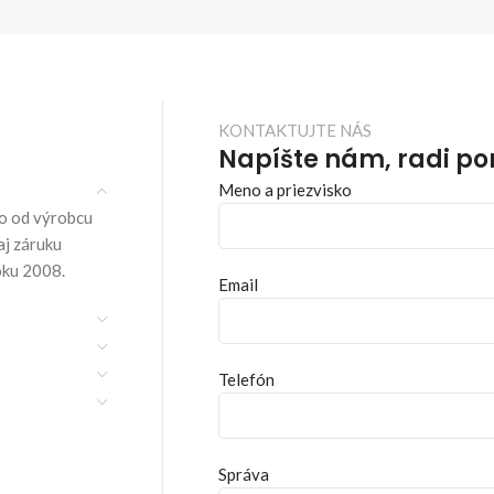
KONTAKTUJTE NÁS
Napíšte nám, radi p
Meno a priezvisko
o od výrobcu
aj záruku
oku 2008.
Email
Telefón
Správa