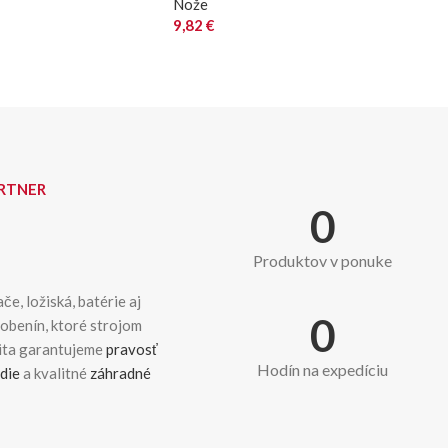
Nože
9,82
€
ARTNER
0
Produktov v ponuke
če, ložiská, batérie aj
0
dobenín, ktoré strojom
kita garantujeme
pravosť
Hodín na expedíciu
die
a kvalitné
záhradné