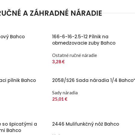
RUČNÉ A ZÁHRADNÉ NÁRADIE
lový Bahco
166-6-16-2.5-12 Pílnik na
obmedzovacie zuby Bahco
Ostatné ručné náradie
3,28
€
aci pílnik Bahco
2058/S26 Sada náradia 1/4 Bahco
Sady náradia
25,01
€
e so špicatými a
2446 Mulifunkčný nôž Bahco
ami Bahco