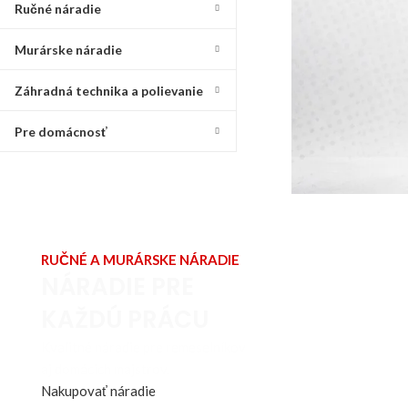
Ručné náradie
Murárske náradie
Záhradná technika a polievanie
Pre domácnosť
RUČNÉ A MURÁRSKE NÁRADIE
NÁRADIE PRE
KAŽDÚ PRÁCU
Kvalitné náradie pre remeselníkov
aj domácich majstrov.
Nakupovať náradie