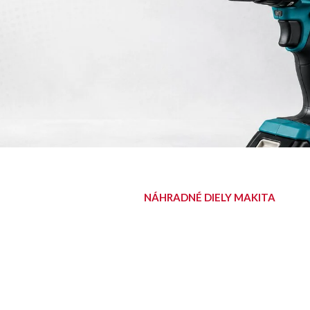
NÁHRADNÉ DIELY MAKITA
NÁJDITE SVOJ
DIEL
Diely pre aku, elektrické aj
benzínové stroje Makita.
Nájsť diel