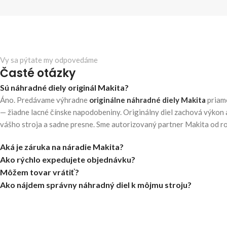
Vy sa pýtate my odpovedáme
Časté otázky
Sú náhradné diely originál Makita?
Áno. Predávame výhradne
originálne náhradné diely Makita
priam
— žiadne lacné čínske napodobeniny. Originálny diel zachová výkon 
vášho stroja a sadne presne. Sme autorizovaný partner Makita od r
Aká je záruka na náradie Makita?
Ako rýchlo expedujete objednávku?
Môžem tovar vrátiť?
Ako nájdem správny náhradný diel k môjmu stroju?