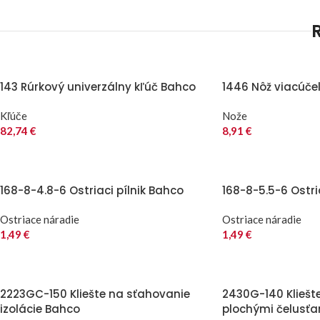
143 Rúrkový univerzálny kľúč Bahco
1446 Nôž viacúče
Kľúče
Nože
82,74
€
8,91
€
168-8-4.8-6 Ostriaci pílnik Bahco
168-8-5.5-6 Ostri
Ostriace náradie
Ostriace náradie
1,49
€
1,49
€
2223GC-150 Kliešte na sťahovanie
2430G-140 Kliešt
izolácie Bahco
plochými čelusť