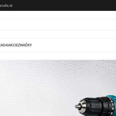
radie.sk
RADA
AKCIE
ZNAČKY