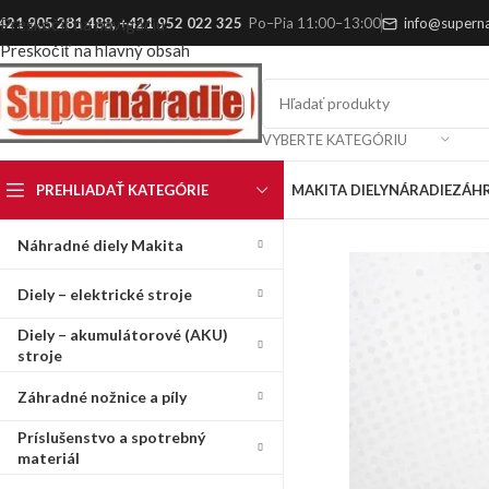
421 905 281 488
,
+421 952 022 325
Po–Pia 11:00–13:00
info@superna
Preskočiť na navigáciu
Preskočiť na hlavný obsah
VYBERTE KATEGÓRIU
PREHLIADAŤ KATEGÓRIE
MAKITA DIELY
NÁRADIE
ZÁH
Náhradné diely Makita
Diely – elektrické stroje
Diely – akumulátorové (AKU)
stroje
Záhradné nožnice a píly
Príslušenstvo a spotrebný
materiál