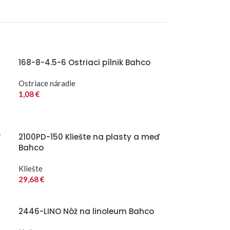
168-8-4.5-6 Ostriaci pílnik Bahco
Ostriace náradie
1,08
€
“
2100PD-150 Kliešte na plasty a meď
Bahco
Kliešte
29,68
€
2446-LINO Nôž na linoleum Bahco