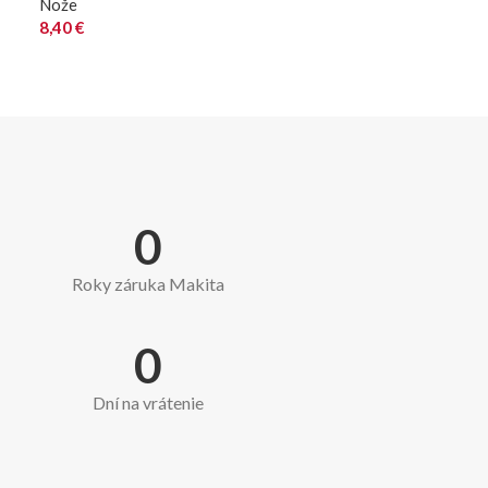
Nože
8,40
€
0
Roky záruka Makita
0
Dní na vrátenie