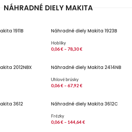
NÁHRADNÉ DIELY MAKITA
kita 1911B
Náhradné diely Makita 1923B
Hoblíky
0,06
€
–
78,30
€
akita 2012NBX
Náhradné diely Makita 2414NB
Uhlové brúsky
0,06
€
–
67,92
€
akita 3612
Náhradné diely Makita 3612C
Frézky
0,06
€
–
144,64
€