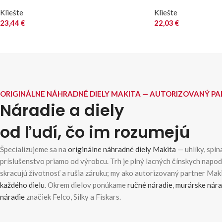
Kliešte
Kliešte
23,44
€
22,03
€
ORIGINÁLNE NÁHRADNÉ DIELY MAKITA — AUTORIZOVANÝ P
Náradie a diely
od ľudí, čo im rozumejú
Špecializujeme sa na
originálne náhradné diely Makita
— uhlíky, spína
príslušenstvo priamo od výrobcu. Trh je plný lacných čínskych napo
skracujú životnosť a rušia záruku; my ako autorizovaný partner Ma
každého dielu
. Okrem dielov ponúkame
ručné náradie
,
murárske nára
náradie
značiek Felco, Silky a Fiskars.