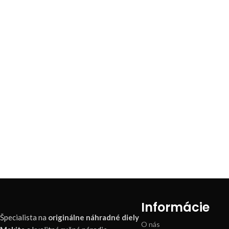
Informácie
Špecialista na
originálne náhradné diely
O nás