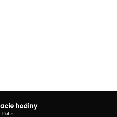
acie hodiny
– Piatok