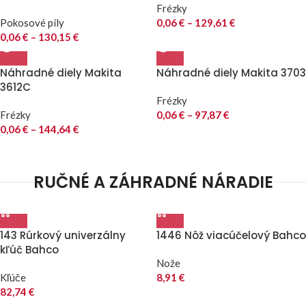
Frézky
Pokosové píly
0,06
€
–
129,61
€
0,06
€
–
130,15
€
Náhradné diely Makita
Náhradné diely Makita 3703
3612C
Frézky
Frézky
0,06
€
–
97,87
€
0,06
€
–
144,64
€
RUČNÉ A ZÁHRADNÉ NÁRADIE
143 Rúrkový univerzálny
1446 Nôž viacúčelový Bahco
kľúč Bahco
Nože
Kľúče
8,91
€
82,74
€