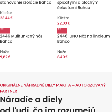
sťahovanie izolácie Bahco
špicatými a plochými
čelusťami Bahco
Kliešte
23,44
€
Kliešte
22,03
€
2446 Mulifunkčný nôž
2446-LINO Nôž na linoleum
Bahco
Bahco
Nože
Nože
9,82
€
8,40
€
ORIGINÁLNE NÁHRADNÉ DIELY MAKITA — AUTORIZOVANÝ
PARTNER
Náradie a diely
od ľudí, čo im rozumejú