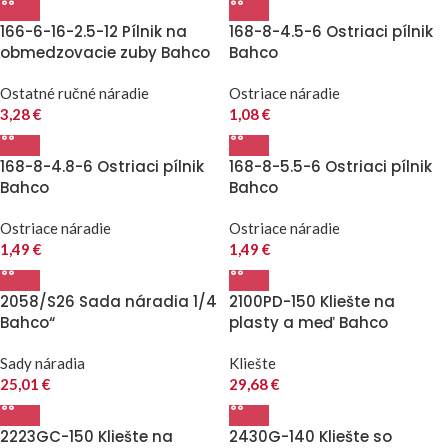
166-6-16-2.5-12 Pílnik na
168-8-4.5-6 Ostriaci pílnik
obmedzovacie zuby Bahco
Bahco
Ostatné ručné náradie
Ostriace náradie
3,28
€
1,08
€
168-8-4.8-6 Ostriaci pílnik
168-8-5.5-6 Ostriaci pílnik
Bahco
Bahco
Ostriace náradie
Ostriace náradie
1,49
€
1,49
€
2058/S26 Sada náradia 1/4
2100PD-150 Kliešte na
Bahco“
plasty a meď Bahco
Sady náradia
Kliešte
25,01
€
29,68
€
2223GC-150 Kliešte na
2430G-140 Kliešte so