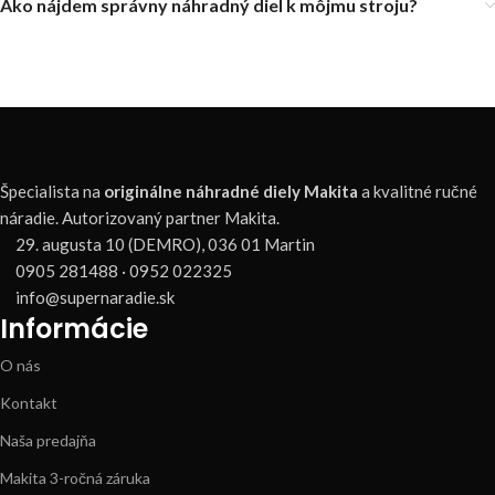
Ako nájdem správny náhradný diel k môjmu stroju?
Špecialista na
originálne náhradné diely Makita
a kvalitné ručné
náradie. Autorizovaný partner Makita.
29. augusta 10 (DEMRO), 036 01 Martin
0905 281488 · 0952 022325
info@supernaradie.sk
Informácie
O nás
Kontakt
Naša predajňa
Makita 3-ročná záruka