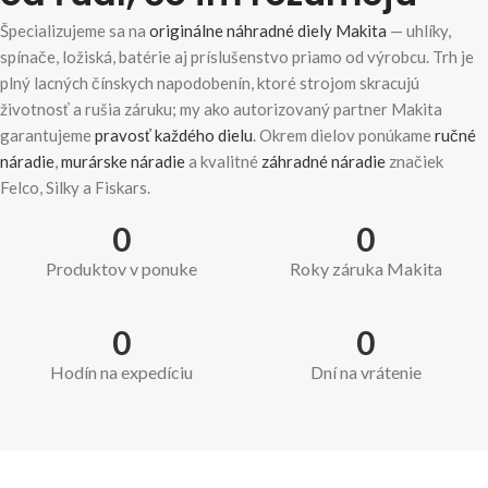
Špecializujeme sa na
originálne náhradné diely Makita
— uhlíky,
spínače, ložiská, batérie aj príslušenstvo priamo od výrobcu. Trh je
plný lacných čínskych napodobenín, ktoré strojom skracujú
životnosť a rušia záruku; my ako autorizovaný partner Makita
garantujeme
pravosť každého dielu
. Okrem dielov ponúkame
ručné
náradie
,
murárske náradie
a kvalitné
záhradné náradie
značiek
Felco, Silky a Fiskars.
0
0
Produktov v ponuke
Roky záruka Makita
0
0
Hodín na expedíciu
Dní na vrátenie