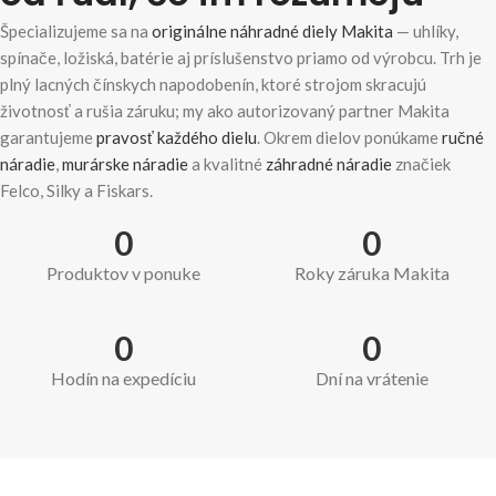
Špecializujeme sa na
originálne náhradné diely Makita
— uhlíky,
spínače, ložiská, batérie aj príslušenstvo priamo od výrobcu. Trh je
plný lacných čínskych napodobenín, ktoré strojom skracujú
životnosť a rušia záruku; my ako autorizovaný partner Makita
garantujeme
pravosť každého dielu
. Okrem dielov ponúkame
ručné
náradie
,
murárske náradie
a kvalitné
záhradné náradie
značiek
Felco, Silky a Fiskars.
0
0
Produktov v ponuke
Roky záruka Makita
0
0
Hodín na expedíciu
Dní na vrátenie