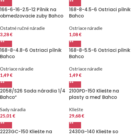
166-6-16-2.5-12 Pílnik na
168-8-4.5-6 Ostriaci pílnik
obmedzovacie zuby Bahco
Bahco
Ostatné ručné náradie
Ostriace náradie
3,28
€
1,08
€
168-8-4.8-6 Ostriaci pílnik
168-8-5.5-6 Ostriaci pílnik
Bahco
Bahco
Ostriace náradie
Ostriace náradie
1,49
€
1,49
€
2058/S26 Sada náradia 1/4
2100PD-150 Kliešte na
Bahco“
plasty a meď Bahco
Sady náradia
Kliešte
25,01
€
29,68
€
2223GC-150 Kliešte na
2430G-140 Kliešte so