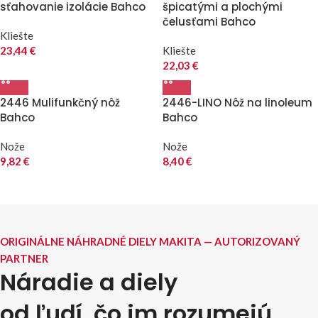
sťahovanie izolácie Bahco
špicatými a plochými
čelusťami Bahco
Kliešte
23,44
€
Kliešte
22,03
€
2446 Mulifunkčný nôž
2446-LINO Nôž na linoleum
Bahco
Bahco
Nože
Nože
9,82
€
8,40
€
ORIGINÁLNE NÁHRADNÉ DIELY MAKITA — AUTORIZOVANÝ
PARTNER
Náradie a diely
od ľudí, čo im rozumejú