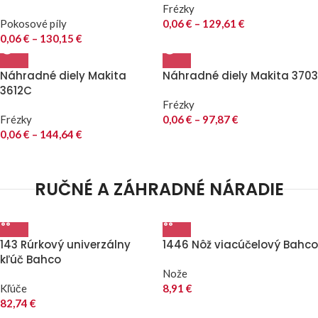
Frézky
Pokosové píly
0,06
€
–
129,61
€
0,06
€
–
130,15
€
Náhradné diely Makita
Náhradné diely Makita 3703
3612C
Frézky
Frézky
0,06
€
–
97,87
€
0,06
€
–
144,64
€
RUČNÉ A ZÁHRADNÉ NÁRADIE
143 Rúrkový univerzálny
1446 Nôž viacúčelový Bahco
kľúč Bahco
Nože
Kľúče
8,91
€
82,74
€