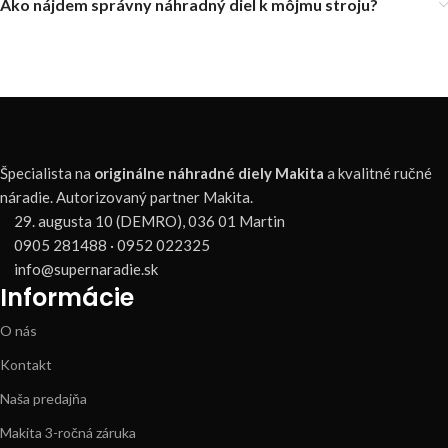
Ako nájdem správny náhradný diel k môjmu stroju?
Špecialista na
originálne náhradné diely Makita
a kvalitné ručné
náradie. Autorizovaný partner Makita.
29. augusta 10 (DEMRO), 036 01 Martin
0905 281488 · 0952 022325
info@supernaradie.sk
Informácie
O nás
Kontakt
Naša predajňa
Makita 3-ročná záruka