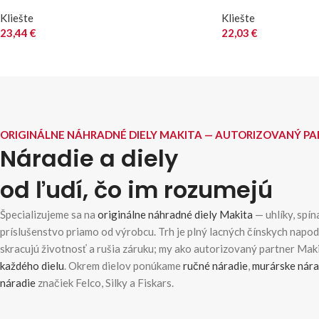
Kliešte
Kliešte
23,44
€
22,03
€
ORIGINÁLNE NÁHRADNÉ DIELY MAKITA — AUTORIZOVANÝ P
Náradie a diely
od ľudí, čo im rozumejú
Špecializujeme sa na
originálne náhradné diely Makita
— uhlíky, spína
príslušenstvo priamo od výrobcu. Trh je plný lacných čínskych napo
skracujú životnosť a rušia záruku; my ako autorizovaný partner Ma
každého dielu
. Okrem dielov ponúkame
ručné náradie
,
murárske nára
náradie
značiek Felco, Silky a Fiskars.