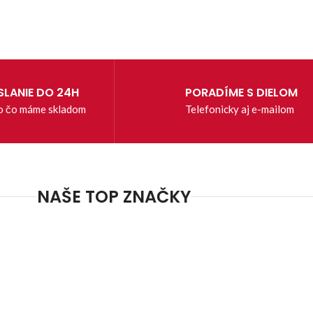
LANIE DO 24H
PORADÍME S DIELOM
o čo máme skladom
Telefonicky aj e-mailom
NAŠE TOP ZNAČKY