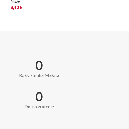
Nože
8,40
€
0
Roky záruka Makita
0
Dní na vrátenie