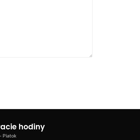
acie hodiny
– Piatok