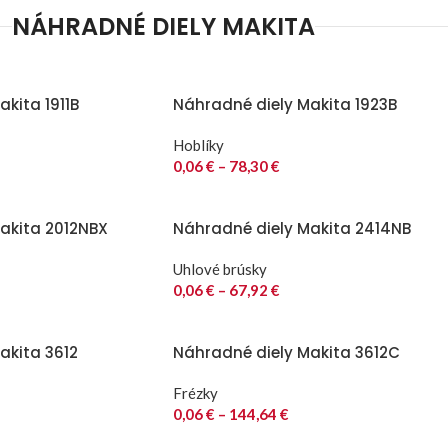
NÁHRADNÉ DIELY MAKITA
kita 1911B
Náhradné diely Makita 1923B
Hoblíky
0,06
€
–
78,30
€
akita 2012NBX
Náhradné diely Makita 2414NB
Uhlové brúsky
0,06
€
–
67,92
€
akita 3612
Náhradné diely Makita 3612C
Frézky
0,06
€
–
144,64
€