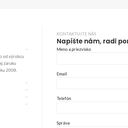
KONTAKTUJTE NÁS
Napíšte nám, radi p
Meno a priezvisko
o od výrobcu
aj záruku
oku 2008.
Email
Telefón
Správa