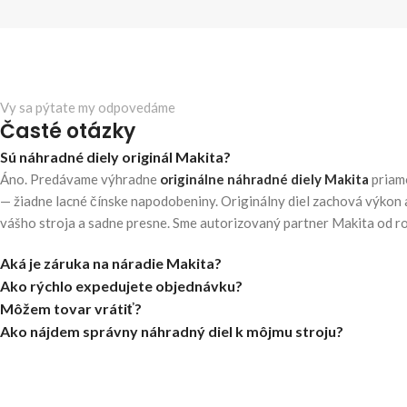
Vy sa pýtate my odpovedáme
Časté otázky
Sú náhradné diely originál Makita?
Áno. Predávame výhradne
originálne náhradné diely Makita
priam
— žiadne lacné čínske napodobeniny. Originálny diel zachová výkon 
vášho stroja a sadne presne. Sme autorizovaný partner Makita od r
Aká je záruka na náradie Makita?
Ako rýchlo expedujete objednávku?
Môžem tovar vrátiť?
Ako nájdem správny náhradný diel k môjmu stroju?