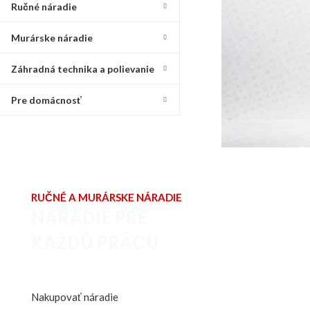
Ručné náradie
Murárske náradie
Záhradná technika a polievanie
Pre domácnosť
RUČNÉ A MURÁRSKE NÁRADIE
NÁRADIE PRE
KAŽDÚ PRÁCU
Kvalitné náradie pre remeselníkov
aj domácich majstrov.
Nakupovať náradie