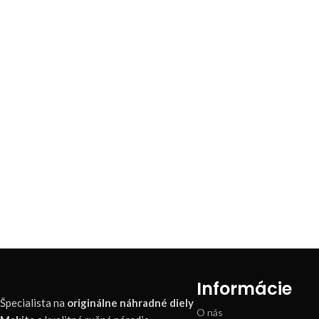
Informácie
Špecialista na
originálne náhradné diely
O nás