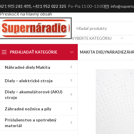
421 905 281 488
,
+421 952 022 325
Po–Pia 11:00–13:00
info@superna
Preskočiť na navigáciu
Preskočiť na hlavný obsah
VYBERTE KATEGÓRIU
PREHLIADAŤ KATEGÓRIE
MAKITA DIELY
NÁRADIE
ZÁH
Náhradné diely Makita
Diely – elektrické stroje
Diely – akumulátorové (AKU)
stroje
Záhradné nožnice a píly
Príslušenstvo a spotrebný
materiál