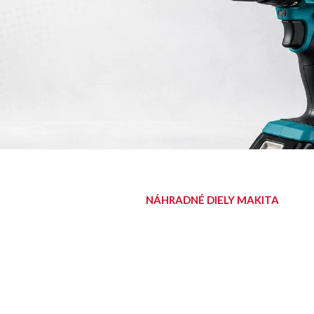
NÁHRADNÉ DIELY MAKITA
NÁJDITE SVOJ
DIEL
Diely pre aku, elektrické aj
benzínové stroje Makita.
Nájsť diel