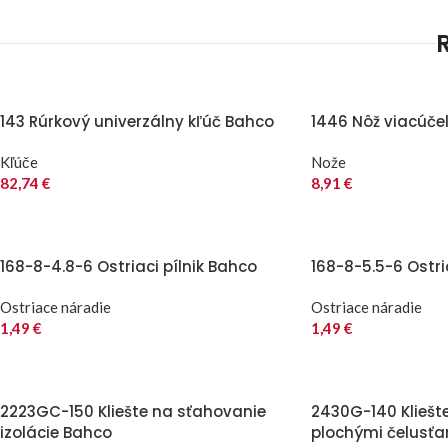
143 Rúrkový univerzálny kľúč Bahco
1446 Nôž viacúče
Kľúče
Nože
82,74
€
8,91
€
168-8-4.8-6 Ostriaci pílnik Bahco
168-8-5.5-6 Ostri
Ostriace náradie
Ostriace náradie
1,49
€
1,49
€
2223GC-150 Kliešte na sťahovanie
2430G-140 Kliešt
izolácie Bahco
plochými čelusť