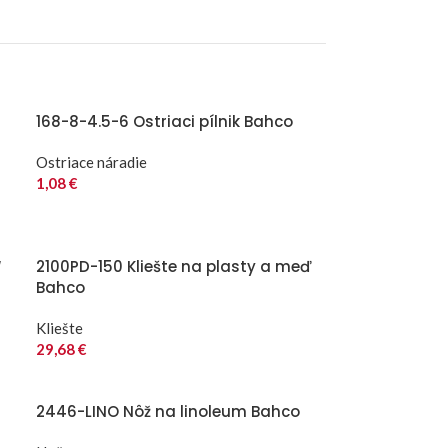
168-8-4.5-6 Ostriaci pílnik Bahco
Ostriace náradie
1,08
€
“
2100PD-150 Kliešte na plasty a meď
Bahco
Kliešte
29,68
€
2446-LINO Nôž na linoleum Bahco