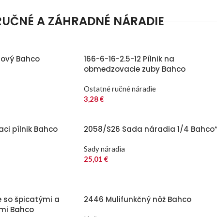
RUČNÉ A ZÁHRADNÉ NÁRADIE
lový Bahco
166-6-16-2.5-12 Pílnik na
obmedzovacie zuby Bahco
Ostatné ručné náradie
3,28
€
aci pílnik Bahco
2058/S26 Sada náradia 1/4 Bahco
Sady náradia
25,01
€
e so špicatými a
2446 Mulifunkčný nôž Bahco
ami Bahco