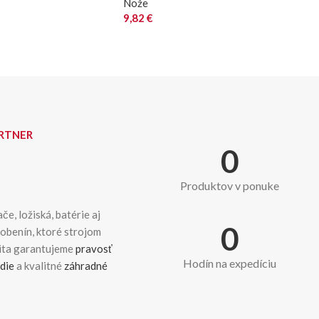
Nože
9,82
€
ARTNER
0
Produktov v ponuke
če, ložiská, batérie aj
0
dobenín, ktoré strojom
kita garantujeme
pravosť
Hodín na expedíciu
die
a kvalitné
záhradné