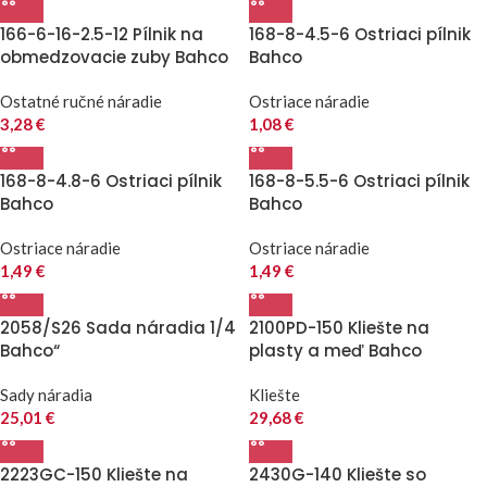
166-6-16-2.5-12 Pílnik na
168-8-4.5-6 Ostriaci pílnik
obmedzovacie zuby Bahco
Bahco
Ostatné ručné náradie
Ostriace náradie
3,28
€
1,08
€
168-8-4.8-6 Ostriaci pílnik
168-8-5.5-6 Ostriaci pílnik
Bahco
Bahco
Ostriace náradie
Ostriace náradie
1,49
€
1,49
€
2058/S26 Sada náradia 1/4
2100PD-150 Kliešte na
Bahco“
plasty a meď Bahco
Sady náradia
Kliešte
25,01
€
29,68
€
2223GC-150 Kliešte na
2430G-140 Kliešte so