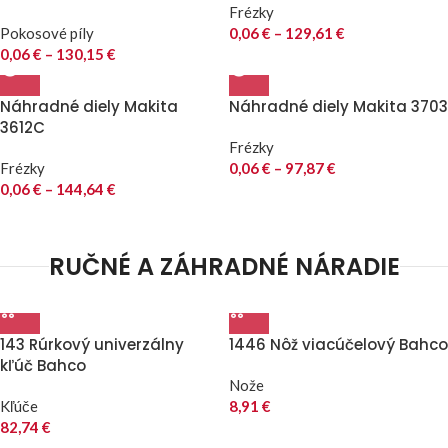
Frézky
Pokosové píly
0,06
€
–
129,61
€
0,06
€
–
130,15
€
Náhradné diely Makita
Náhradné diely Makita 3703
3612C
Frézky
Frézky
0,06
€
–
97,87
€
0,06
€
–
144,64
€
RUČNÉ A ZÁHRADNÉ NÁRADIE
143 Rúrkový univerzálny
1446 Nôž viacúčelový Bahco
kľúč Bahco
Nože
Kľúče
8,91
€
82,74
€