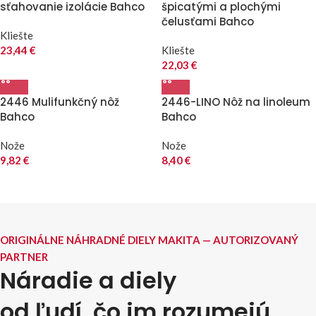
sťahovanie izolácie Bahco
špicatými a plochými
čelusťami Bahco
Kliešte
23,44
€
Kliešte
22,03
€
2446 Mulifunkčný nôž
2446-LINO Nôž na linoleum
Bahco
Bahco
Nože
Nože
9,82
€
8,40
€
ORIGINÁLNE NÁHRADNÉ DIELY MAKITA — AUTORIZOVANÝ
PARTNER
Náradie a diely
od ľudí, čo im rozumejú