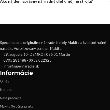
Ako nájdem správny náhradný diel k môjmu stroju?
Špecialista na
originálne náhradné diely Makita
a kvalitné ručné
náradie. Autorizovaný partner Makita.
29. augusta 10 (DEMRO), 036 01 Martin
0905 281488 · 0952 022325
info@supernaradie.sk
Informácie
O nás
Kontakt
Naša predajňa
Makita 3-ročná záruka