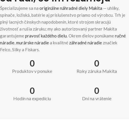
Špecializujeme sa na
originálne náhradné diely Makita
— uhlíky,
spínače, ložiská, batérie aj príslušenstvo priamo od výrobcu. Trh je
plný lacných čínskych napodobenín, ktoré strojom skracujú
životnosť a rušia záruku; my ako autorizovaný partner Makita
garantujeme
pravosť každého dielu
. Okrem dielov ponúkame
ručné
náradie
,
murárske náradie
a kvalitné
záhradné náradie
značiek
Felco, Silky a Fiskars.
0
0
Produktov v ponuke
Roky záruka Makita
0
0
Hodín na expedíciu
Dní na vrátenie