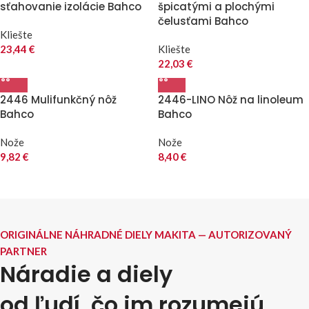
sťahovanie izolácie Bahco
špicatými a plochými
čelusťami Bahco
Kliešte
23,44
€
Kliešte
22,03
€
2446 Mulifunkčný nôž
2446-LINO Nôž na linoleum
Bahco
Bahco
Nože
Nože
9,82
€
8,40
€
ORIGINÁLNE NÁHRADNÉ DIELY MAKITA — AUTORIZOVANÝ
PARTNER
Náradie a diely
od ľudí, čo im rozumejú