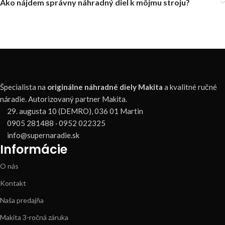
Ako nájdem správny náhradný diel k môjmu stroju?
Špecialista na
originálne náhradné diely Makita
a kvalitné ručné
náradie. Autorizovaný partner Makita.
29. augusta 10 (DEMRO), 036 01 Martin
0905 281488 · 0952 022325
info@supernaradie.sk
Informácie
O nás
Kontakt
Naša predajňa
Makita 3-ročná záruka