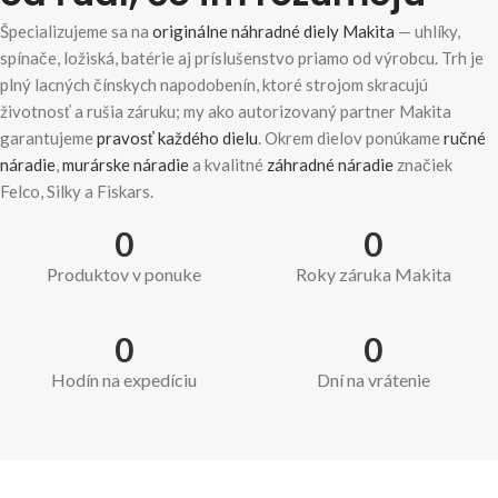
Špecializujeme sa na
originálne náhradné diely Makita
— uhlíky,
spínače, ložiská, batérie aj príslušenstvo priamo od výrobcu. Trh je
plný lacných čínskych napodobenín, ktoré strojom skracujú
životnosť a rušia záruku; my ako autorizovaný partner Makita
garantujeme
pravosť každého dielu
. Okrem dielov ponúkame
ručné
náradie
,
murárske náradie
a kvalitné
záhradné náradie
značiek
Felco, Silky a Fiskars.
0
0
Produktov v ponuke
Roky záruka Makita
0
0
Hodín na expedíciu
Dní na vrátenie