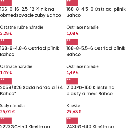
166-6-16-2.5-12 Pílnik na
168-8-4.5-6 Ostriaci pílnik
obmedzovacie zuby Bahco
Bahco
Ostatné ručné náradie
Ostriace náradie
3,28
€
1,08
€
168-8-4.8-6 Ostriaci pílnik
168-8-5.5-6 Ostriaci pílnik
Bahco
Bahco
Ostriace náradie
Ostriace náradie
1,49
€
1,49
€
2058/S26 Sada náradia 1/4
2100PD-150 Kliešte na
Bahco“
plasty a meď Bahco
Sady náradia
Kliešte
25,01
€
29,68
€
2223GC-150 Kliešte na
2430G-140 Kliešte so