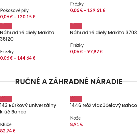
Frézky
Pokosové píly
0,06
€
–
129,61
€
0,06
€
–
130,15
€
Náhradné diely Makita
Náhradné diely Makita 3703
3612C
Frézky
Frézky
0,06
€
–
97,87
€
0,06
€
–
144,64
€
RUČNÉ A ZÁHRADNÉ NÁRADIE
143 Rúrkový univerzálny
1446 Nôž viacúčelový Bahco
kľúč Bahco
Nože
Kľúče
8,91
€
82,74
€