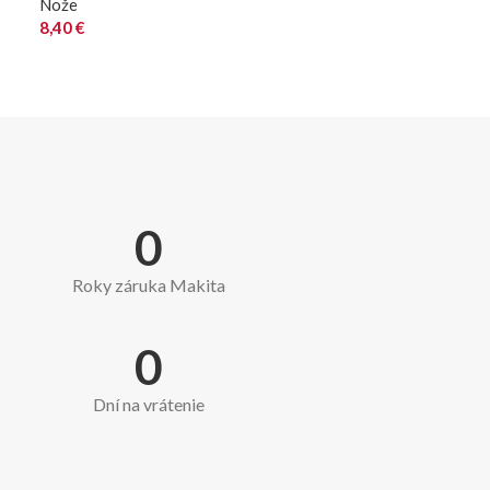
Nože
8,40
€
0
Roky záruka Makita
0
Dní na vrátenie