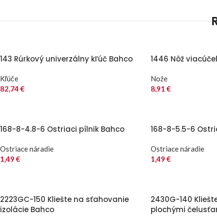
143 Rúrkový univerzálny kľúč Bahco
1446 Nôž viacúče
Kľúče
Nože
82,74
€
8,91
€
168-8-4.8-6 Ostriaci pílnik Bahco
168-8-5.5-6 Ostri
Ostriace náradie
Ostriace náradie
1,49
€
1,49
€
2223GC-150 Kliešte na sťahovanie
2430G-140 Kliešt
izolácie Bahco
plochými čelusť