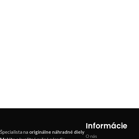
Informácie
Špecialista na
originálne náhradné diely
O nás