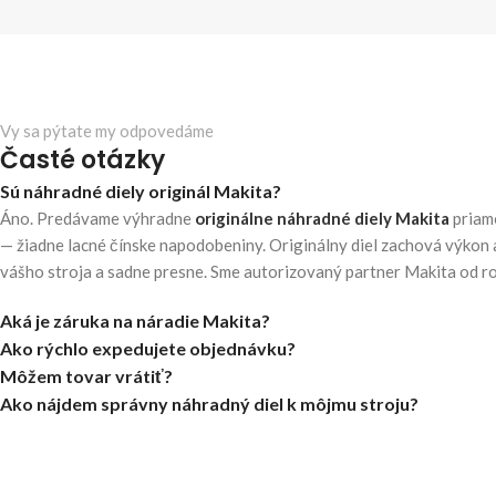
Vy sa pýtate my odpovedáme
Časté otázky
Sú náhradné diely originál Makita?
Áno. Predávame výhradne
originálne náhradné diely Makita
priam
— žiadne lacné čínske napodobeniny. Originálny diel zachová výkon 
vášho stroja a sadne presne. Sme autorizovaný partner Makita od r
Aká je záruka na náradie Makita?
Ako rýchlo expedujete objednávku?
Môžem tovar vrátiť?
Ako nájdem správny náhradný diel k môjmu stroju?