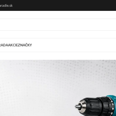
radie.sk
RADA
AKCIE
ZNAČKY