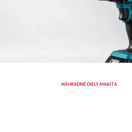
NÁHRADNÉ DIELY MAKITA
NÁJDITE SVOJ
DIEL
Diely pre aku, elektrické aj
benzínové stroje Makita.
Nájsť diel