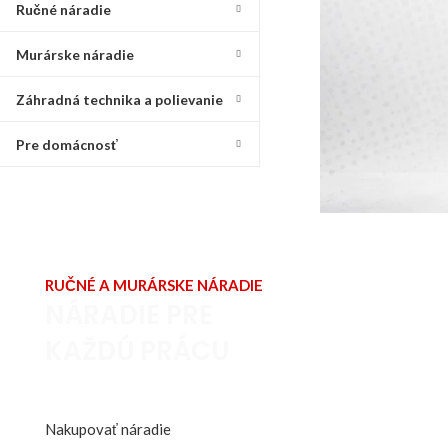
Ručné náradie
Murárske náradie
Záhradná technika a polievanie
Pre domácnosť
RUČNÉ A MURÁRSKE NÁRADIE
NÁRADIE PRE
KAŽDÚ PRÁCU
Kvalitné náradie pre remeselníkov
aj domácich majstrov.
Nakupovať náradie