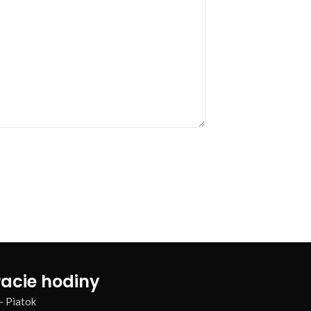
acie hodiny
– Piatok