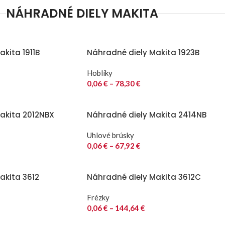
NÁHRADNÉ DIELY MAKITA
kita 1911B
Náhradné diely Makita 1923B
Hoblíky
0,06
€
–
78,30
€
akita 2012NBX
Náhradné diely Makita 2414NB
Uhlové brúsky
0,06
€
–
67,92
€
akita 3612
Náhradné diely Makita 3612C
Frézky
0,06
€
–
144,64
€