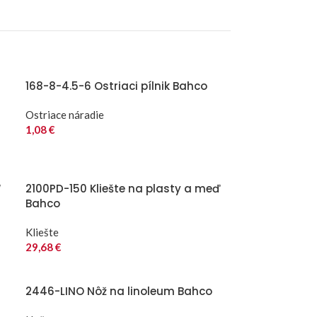
168-8-4.5-6 Ostriaci pílnik Bahco
Ostriace náradie
1,08
€
“
2100PD-150 Kliešte na plasty a meď
Bahco
Kliešte
29,68
€
2446-LINO Nôž na linoleum Bahco