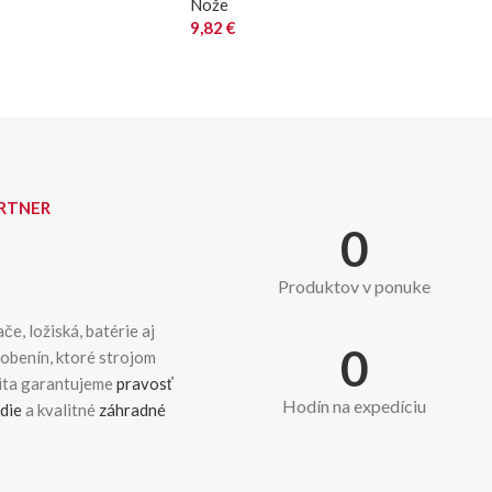
Nože
9,82
€
ARTNER
0
Produktov v ponuke
če, ložiská, batérie aj
0
dobenín, ktoré strojom
kita garantujeme
pravosť
Hodín na expedíciu
die
a kvalitné
záhradné