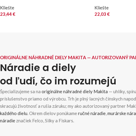
Kliešte
Kliešte
23,44
€
22,03
€
ORIGINÁLNE NÁHRADNÉ DIELY MAKITA — AUTORIZOVANÝ P
Náradie a diely
od ľudí, čo im rozumejú
Špecializujeme sa na
originálne náhradné diely Makita
— uhlíky, spína
príslušenstvo priamo od výrobcu. Trh je plný lacných čínskych napo
skracujú životnosť a rušia záruku; my ako autorizovaný partner Ma
každého dielu
. Okrem dielov ponúkame
ručné náradie
,
murárske nára
náradie
značiek Felco, Silky a Fiskars.