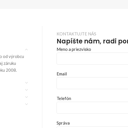
KONTAKTUJTE NÁS
Napíšte nám, radi p
Meno a priezvisko
o od výrobcu
aj záruku
oku 2008.
Email
Telefón
Správa