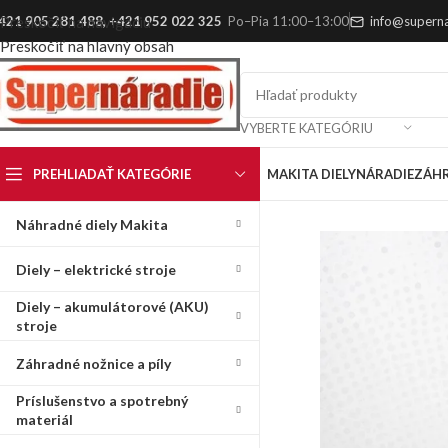
421 905 281 488
,
+421 952 022 325
Po–Pia 11:00–13:00
info@superna
Preskočiť na navigáciu
Preskočiť na hlavný obsah
VYBERTE KATEGÓRIU
PREHLIADAŤ KATEGÓRIE
MAKITA DIELY
NÁRADIE
ZÁH
Náhradné diely Makita
Diely – elektrické stroje
Diely – akumulátorové (AKU)
stroje
Záhradné nožnice a píly
Príslušenstvo a spotrebný
materiál