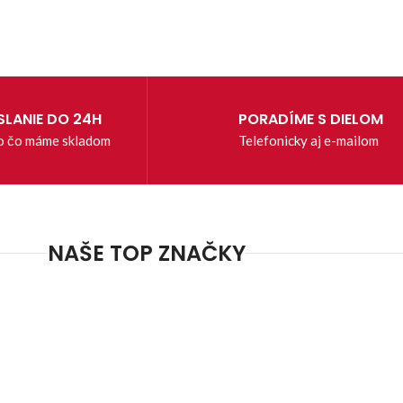
LANIE DO 24H
PORADÍME S DIELOM
o čo máme skladom
Telefonicky aj e-mailom
NAŠE TOP ZNAČKY