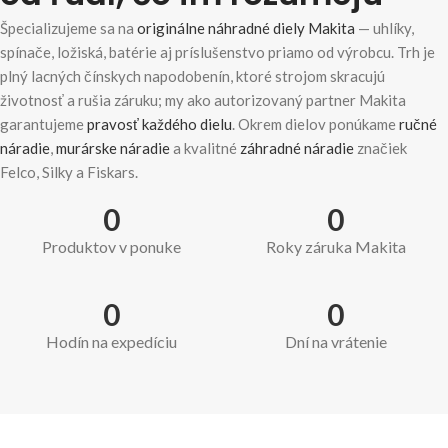
Špecializujeme sa na
originálne náhradné diely Makita
— uhlíky,
spínače, ložiská, batérie aj príslušenstvo priamo od výrobcu. Trh je
plný lacných čínskych napodobenín, ktoré strojom skracujú
životnosť a rušia záruku; my ako autorizovaný partner Makita
garantujeme
pravosť každého dielu
. Okrem dielov ponúkame
ručné
náradie
,
murárske náradie
a kvalitné
záhradné náradie
značiek
Felco, Silky a Fiskars.
0
0
Produktov v ponuke
Roky záruka Makita
0
0
Hodín na expedíciu
Dní na vrátenie