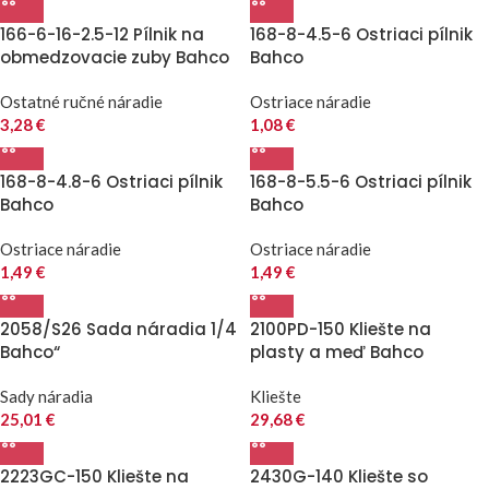
166-6-16-2.5-12 Pílnik na
168-8-4.5-6 Ostriaci pílnik
obmedzovacie zuby Bahco
Bahco
Ostatné ručné náradie
Ostriace náradie
3,28
€
1,08
€
168-8-4.8-6 Ostriaci pílnik
168-8-5.5-6 Ostriaci pílnik
Bahco
Bahco
Ostriace náradie
Ostriace náradie
1,49
€
1,49
€
2058/S26 Sada náradia 1/4
2100PD-150 Kliešte na
Bahco“
plasty a meď Bahco
Sady náradia
Kliešte
25,01
€
29,68
€
2223GC-150 Kliešte na
2430G-140 Kliešte so