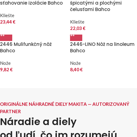
sťahovanie izolácie Bahco
špicatými a plochými
čelusťami Bahco
Kliešte
23,44
€
Kliešte
22,03
€
2446 Mulifunkčný nôž
2446-LINO Nôž na linoleum
Bahco
Bahco
Nože
Nože
9,82
€
8,40
€
ORIGINÁLNE NÁHRADNÉ DIELY MAKITA — AUTORIZOVANÝ
PARTNER
Náradie a diely
od ľudí, čo im rozumejú