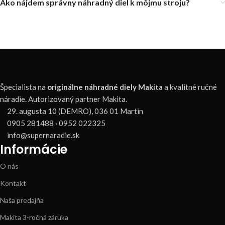
Ako nájdem správny náhradný diel k môjmu stroju?
Špecialista na
originálne náhradné diely Makita
a kvalitné ručné
náradie. Autorizovaný partner Makita.
29. augusta 10 (DEMRO), 036 01 Martin
0905 281488 · 0952 022325
info@supernaradie.sk
Informácie
O nás
Kontakt
Naša predajňa
Makita 3-ročná záruka