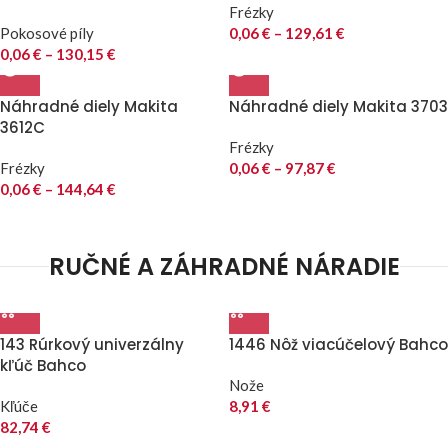
Frézky
Pokosové píly
0,06
€
–
129,61
€
0,06
€
–
130,15
€
Náhradné diely Makita
Náhradné diely Makita 3703
3612C
Frézky
Frézky
0,06
€
–
97,87
€
0,06
€
–
144,64
€
RUČNÉ A ZÁHRADNÉ NÁRADIE
143 Rúrkový univerzálny
1446 Nôž viacúčelový Bahco
kľúč Bahco
Nože
Kľúče
8,91
€
82,74
€