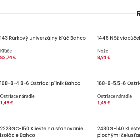
143 Rúrkový univerzálny kľúč Bahco
1446 Nôž viacúče
Kľúče
Nože
82,74
€
8,91
€
168-8-4.8-6 Ostriaci pílnik Bahco
168-8-5.5-6 Ostri
Ostriace náradie
Ostriace náradie
1,49
€
1,49
€
2223GC-150 Kliešte na sťahovanie
2430G-140 Kliešt
izolácie Bahco
plochými čelusť