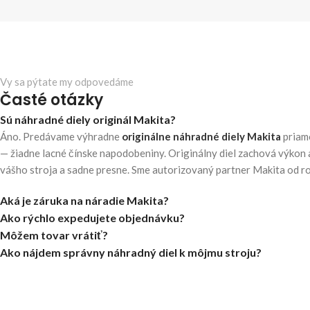
Vy sa pýtate my odpovedáme
Časté otázky
Sú náhradné diely originál Makita?
Áno. Predávame výhradne
originálne náhradné diely Makita
priam
— žiadne lacné čínske napodobeniny. Originálny diel zachová výkon 
vášho stroja a sadne presne. Sme autorizovaný partner Makita od r
Aká je záruka na náradie Makita?
Ako rýchlo expedujete objednávku?
Môžem tovar vrátiť?
Ako nájdem správny náhradný diel k môjmu stroju?