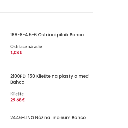
168-8-4.5-6 Ostriaci pílnik Bahco
Ostriace náradie
1,08
€
“
2100PD-150 Kliešte na plasty a meď
Bahco
Kliešte
29,68
€
2446-LINO Nôž na linoleum Bahco