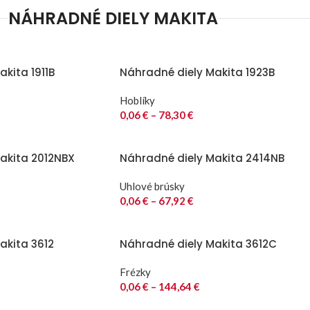
NÁHRADNÉ DIELY MAKITA
kita 1911B
Náhradné diely Makita 1923B
Hoblíky
0,06
€
–
78,30
€
akita 2012NBX
Náhradné diely Makita 2414NB
Uhlové brúsky
0,06
€
–
67,92
€
akita 3612
Náhradné diely Makita 3612C
Frézky
0,06
€
–
144,64
€