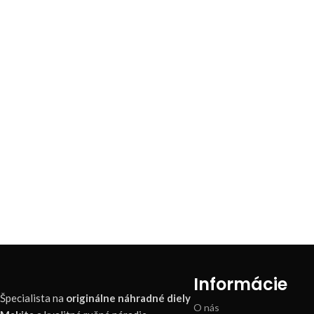
Informácie
Špecialista na
originálne náhradné diely
O nás