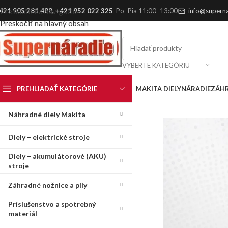
421 905 281 488
,
+421 952 022 325
Po–Pia 11:00–13:00
info@superna
Preskočiť na navigáciu
Preskočiť na hlavný obsah
VYBERTE KATEGÓRIU
PREHLIADAŤ KATEGÓRIE
MAKITA DIELY
NÁRADIE
ZÁH
Náhradné diely Makita
Diely – elektrické stroje
Diely – akumulátorové (AKU)
stroje
Záhradné nožnice a píly
Príslušenstvo a spotrebný
materiál