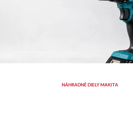
NÁHRADNÉ DIELY MAKITA
NÁJDITE SVOJ
DIEL
Diely pre aku, elektrické aj
benzínové stroje Makita.
Nájsť diel