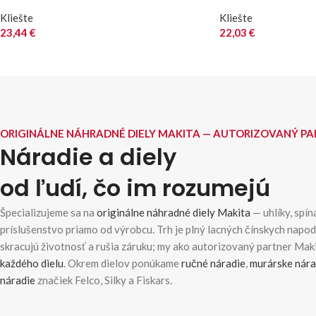
Kliešte
Kliešte
23,44
€
22,03
€
ORIGINÁLNE NÁHRADNÉ DIELY MAKITA — AUTORIZOVANÝ P
Náradie a diely
od ľudí, čo im rozumejú
Špecializujeme sa na
originálne náhradné diely Makita
— uhlíky, spína
príslušenstvo priamo od výrobcu. Trh je plný lacných čínskych napo
skracujú životnosť a rušia záruku; my ako autorizovaný partner Ma
každého dielu
. Okrem dielov ponúkame
ručné náradie
,
murárske nára
náradie
značiek Felco, Silky a Fiskars.