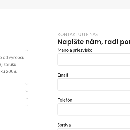
KONTAKTUJTE NÁS
Napíšte nám, radi p
Meno a priezvisko
o od výrobcu
aj záruku
oku 2008.
Email
Telefón
Správa