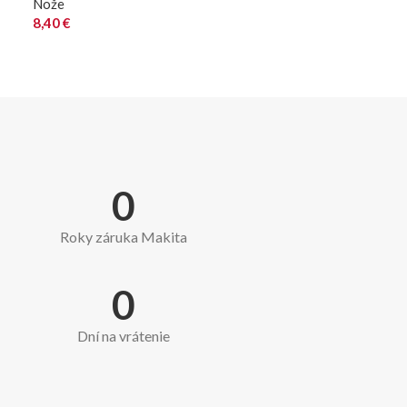
Nože
8,40
€
0
Roky záruka Makita
0
Dní na vrátenie