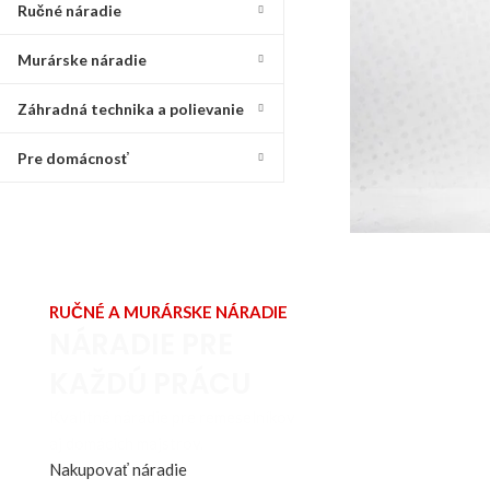
Ručné náradie
Murárske náradie
Záhradná technika a polievanie
Pre domácnosť
RUČNÉ A MURÁRSKE NÁRADIE
NÁRADIE PRE
KAŽDÚ PRÁCU
Kvalitné náradie pre remeselníkov
aj domácich majstrov.
Nakupovať náradie