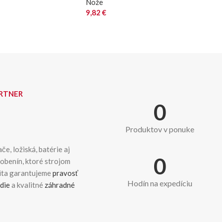
Nože
9,82
€
ARTNER
0
Produktov v ponuke
če, ložiská, batérie aj
0
dobenín, ktoré strojom
kita garantujeme
pravosť
Hodín na expedíciu
die
a kvalitné
záhradné