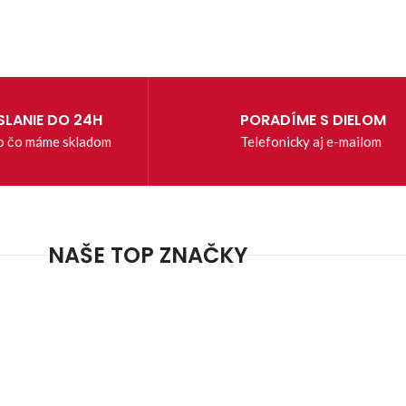
LANIE DO 24H
PORADÍME S DIELOM
o čo máme skladom
Telefonicky aj e-mailom
NAŠE TOP ZNAČKY