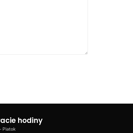
acie hodiny
– Piatok