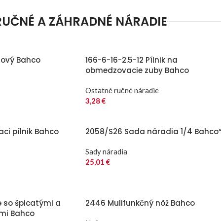
RUČNÉ A ZÁHRADNÉ NÁRADIE
lový Bahco
166-6-16-2.5-12 Pílnik na
obmedzovacie zuby Bahco
Ostatné ručné náradie
3,28
€
aci pílnik Bahco
2058/S26 Sada náradia 1/4 Bahco
Sady náradia
25,01
€
e so špicatými a
2446 Mulifunkčný nôž Bahco
ami Bahco