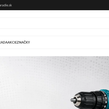
radie.sk
RADA
AKCIE
ZNAČKY