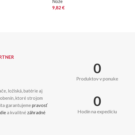
Nože
9,82
€
ARTNER
0
Produktov v ponuke
če, ložiská, batérie aj
0
dobenín, ktoré strojom
kita garantujeme
pravosť
Hodín na expedíciu
die
a kvalitné
záhradné