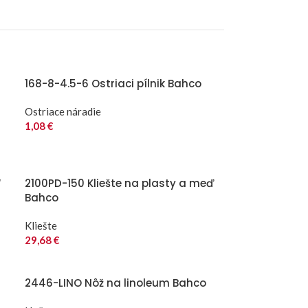
168-8-4.5-6 Ostriaci pílnik Bahco
Ostriace náradie
1,08
€
“
2100PD-150 Kliešte na plasty a meď
Bahco
Kliešte
29,68
€
2446-LINO Nôž na linoleum Bahco