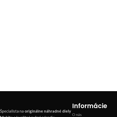
Informácie
Špecialista na
originálne náhradné diely
O nás