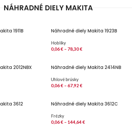
NÁHRADNÉ DIELY MAKITA
kita 1911B
Náhradné diely Makita 1923B
Hoblíky
0,06
€
–
78,30
€
akita 2012NBX
Náhradné diely Makita 2414NB
Uhlové brúsky
0,06
€
–
67,92
€
akita 3612
Náhradné diely Makita 3612C
Frézky
0,06
€
–
144,64
€