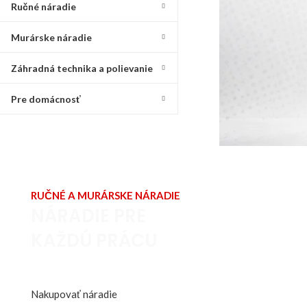
Ručné náradie
Murárske náradie
Záhradná technika a polievanie
Pre domácnosť
RUČNÉ A MURÁRSKE NÁRADIE
NÁRADIE PRE
KAŽDÚ PRÁCU
Kvalitné náradie pre remeselníkov
aj domácich majstrov.
Nakupovať náradie