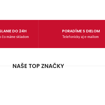
LANIE DO 24H
PORADÍME S DIELOM
o čo máme skladom
Telefonicky aj e-mailom
NAŠE TOP ZNAČKY