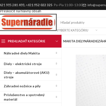
421 905 281 488
,
+421 952 022 325
Po–Pia 11:00–13:00
info@superna
Preskočiť na navigáciu
Preskočiť na hlavný obsah
VYBERTE KATEGÓRIU
PREHLIADAŤ KATEGÓRIE
MAKITA DIELY
NÁRADIE
ZÁH
Náhradné diely Makita
Diely – elektrické stroje
Diely – akumulátorové (AKU)
stroje
Záhradné nožnice a píly
Príslušenstvo a spotrebný
materiál