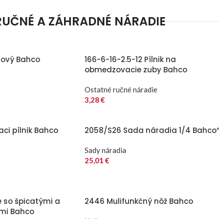
RUČNÉ A ZÁHRADNÉ NÁRADIE
lový Bahco
166-6-16-2.5-12 Pílnik na
obmedzovacie zuby Bahco
Ostatné ručné náradie
3,28
€
aci pílnik Bahco
2058/S26 Sada náradia 1/4 Bahco
Sady náradia
25,01
€
e so špicatými a
2446 Mulifunkčný nôž Bahco
ami Bahco