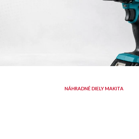
NÁHRADNÉ DIELY MAKITA
NÁJDITE SVOJ
DIEL
Diely pre aku, elektrické aj
benzínové stroje Makita.
Nájsť diel