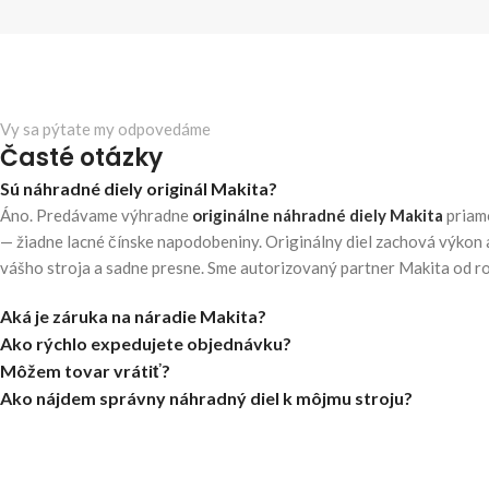
Vy sa pýtate my odpovedáme
Časté otázky
Sú náhradné diely originál Makita?
Áno. Predávame výhradne
originálne náhradné diely Makita
priam
— žiadne lacné čínske napodobeniny. Originálny diel zachová výkon 
vášho stroja a sadne presne. Sme autorizovaný partner Makita od r
Aká je záruka na náradie Makita?
Ako rýchlo expedujete objednávku?
Môžem tovar vrátiť?
Ako nájdem správny náhradný diel k môjmu stroju?