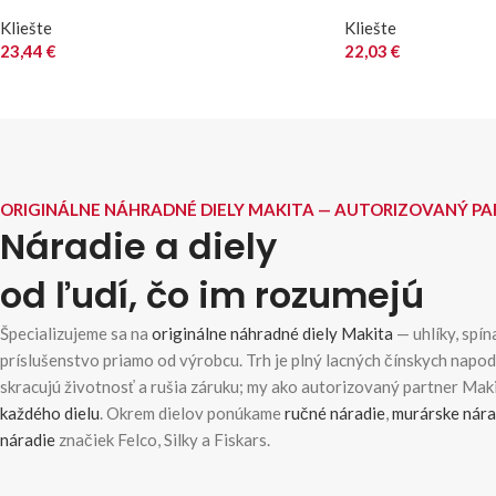
Kliešte
Kliešte
23,44
€
22,03
€
ORIGINÁLNE NÁHRADNÉ DIELY MAKITA — AUTORIZOVANÝ P
Náradie a diely
od ľudí, čo im rozumejú
Špecializujeme sa na
originálne náhradné diely Makita
— uhlíky, spína
príslušenstvo priamo od výrobcu. Trh je plný lacných čínskych napo
skracujú životnosť a rušia záruku; my ako autorizovaný partner Ma
každého dielu
. Okrem dielov ponúkame
ručné náradie
,
murárske nára
náradie
značiek Felco, Silky a Fiskars.