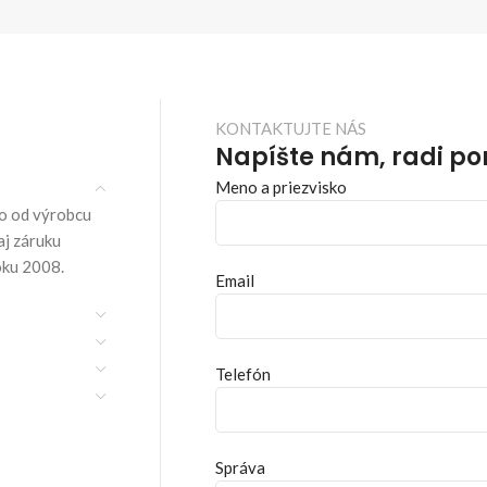
KONTAKTUJTE NÁS
Napíšte nám, radi p
Meno a priezvisko
o od výrobcu
aj záruku
oku 2008.
Email
Telefón
Správa