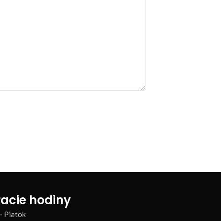
acie hodiny
– Piatok