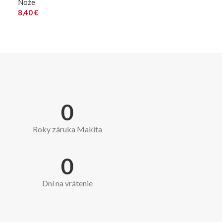
Nože
8,40
€
0
Roky záruka Makita
0
Dní na vrátenie