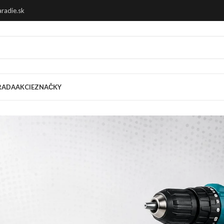
radie.sk
RADA
AKCIE
ZNAČKY