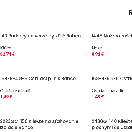
143 Rúrkový univerzálny kľúč Bahco
1446 Nôž viacúče
Kľúče
Nože
82,74
€
8,91
€
168-8-4.8-6 Ostriaci pílnik Bahco
168-8-5.5-6 Ostri
Ostriace náradie
Ostriace náradie
1,49
€
1,49
€
2223GC-150 Kliešte na sťahovanie
2430G-140 Kliešt
izolácie Bahco
plochými čelusť