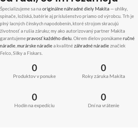
Špecializujeme sa na
originálne náhradné diely Makita
— uhlíky,
spínače, ložiská, batérie aj príslušenstvo priamo od výrobcu. Trh je
plný lacných čínskych napodobenín, ktoré strojom skracujú
životnosť a rušia záruku; my ako autorizovaný partner Makita
garantujeme
pravosť každého dielu
. Okrem dielov ponúkame
ručné
náradie
,
murárske náradie
a kvalitné
záhradné náradie
značiek
Felco, Silky a Fiskars.
0
0
Produktov v ponuke
Roky záruka Makita
0
0
Hodín na expedíciu
Dní na vrátenie