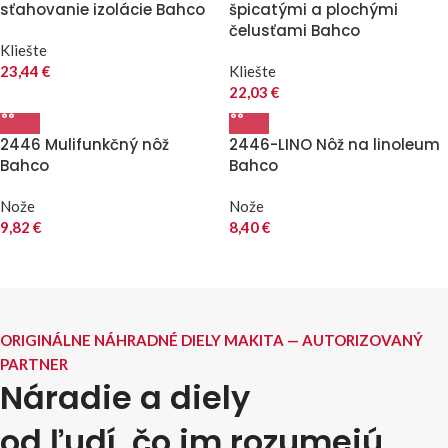
sťahovanie izolácie Bahco
špicatými a plochými
čelusťami Bahco
Kliešte
23,44
€
Kliešte
22,03
€
2446 Mulifunkčný nôž
2446-LINO Nôž na linoleum
Bahco
Bahco
Nože
Nože
9,82
€
8,40
€
ORIGINÁLNE NÁHRADNÉ DIELY MAKITA — AUTORIZOVANÝ
PARTNER
Náradie a diely
od ľudí, čo im rozumejú