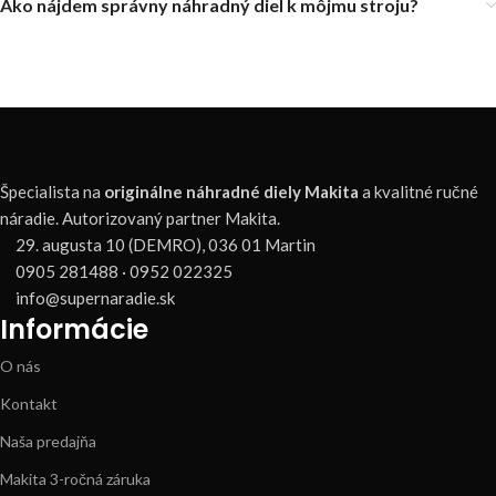
Ako nájdem správny náhradný diel k môjmu stroju?
Špecialista na
originálne náhradné diely Makita
a kvalitné ručné
náradie. Autorizovaný partner Makita.
29. augusta 10 (DEMRO), 036 01 Martin
0905 281488 · 0952 022325
info@supernaradie.sk
Informácie
O nás
Kontakt
Naša predajňa
Makita 3-ročná záruka