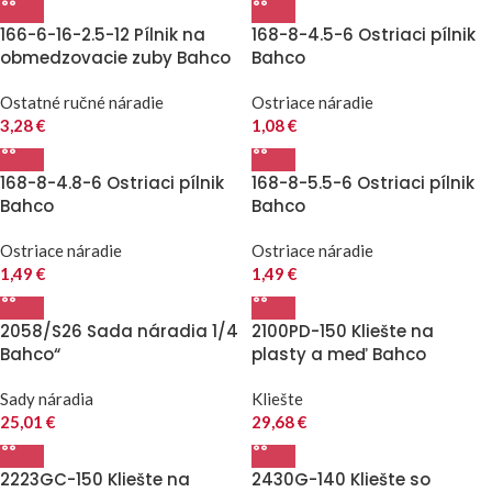
166-6-16-2.5-12 Pílnik na
168-8-4.5-6 Ostriaci pílnik
obmedzovacie zuby Bahco
Bahco
Ostatné ručné náradie
Ostriace náradie
3,28
€
1,08
€
168-8-4.8-6 Ostriaci pílnik
168-8-5.5-6 Ostriaci pílnik
Bahco
Bahco
Ostriace náradie
Ostriace náradie
1,49
€
1,49
€
2058/S26 Sada náradia 1/4
2100PD-150 Kliešte na
Bahco“
plasty a meď Bahco
Sady náradia
Kliešte
25,01
€
29,68
€
2223GC-150 Kliešte na
2430G-140 Kliešte so