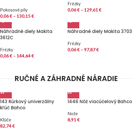
Frézky
Pokosové píly
0,06
€
–
129,61
€
0,06
€
–
130,15
€
Náhradné diely Makita
Náhradné diely Makita 3703
3612C
Frézky
Frézky
0,06
€
–
97,87
€
0,06
€
–
144,64
€
RUČNÉ A ZÁHRADNÉ NÁRADIE
143 Rúrkový univerzálny
1446 Nôž viacúčelový Bahco
kľúč Bahco
Nože
Kľúče
8,91
€
82,74
€