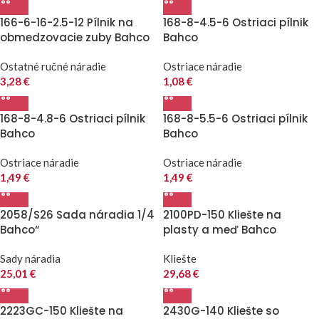
166-6-16-2.5-12 Pílnik na
168-8-4.5-6 Ostriaci pílnik
obmedzovacie zuby Bahco
Bahco
Ostatné ručné náradie
Ostriace náradie
3,28
€
1,08
€
168-8-4.8-6 Ostriaci pílnik
168-8-5.5-6 Ostriaci pílnik
Bahco
Bahco
Ostriace náradie
Ostriace náradie
1,49
€
1,49
€
2058/S26 Sada náradia 1/4
2100PD-150 Kliešte na
Bahco“
plasty a meď Bahco
Sady náradia
Kliešte
25,01
€
29,68
€
2223GC-150 Kliešte na
2430G-140 Kliešte so