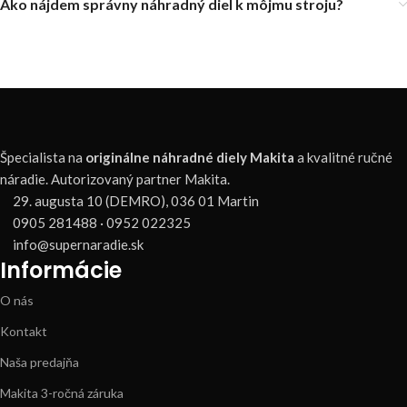
Ako nájdem správny náhradný diel k môjmu stroju?
Špecialista na
originálne náhradné diely Makita
a kvalitné ručné
náradie. Autorizovaný partner Makita.
29. augusta 10 (DEMRO), 036 01 Martin
0905 281488 · 0952 022325
info@supernaradie.sk
Informácie
O nás
Kontakt
Naša predajňa
Makita 3-ročná záruka