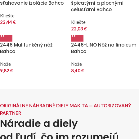
sťahovanie izolácie Bahco
špicatými a plochými
čelusťami Bahco
Kliešte
23,44
€
Kliešte
22,03
€
2446 Mulifunkčný nôž
2446-LINO Nôž na linoleum
Bahco
Bahco
Nože
Nože
9,82
€
8,40
€
ORIGINÁLNE NÁHRADNÉ DIELY MAKITA — AUTORIZOVANÝ
PARTNER
Náradie a diely
od ľudí, čo im rozumejú