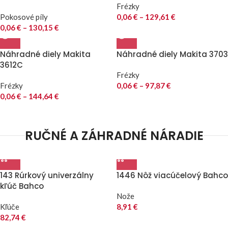
Frézky
Pokosové píly
0,06
€
–
129,61
€
0,06
€
–
130,15
€
Náhradné diely Makita
Náhradné diely Makita 3703
3612C
Frézky
Frézky
0,06
€
–
97,87
€
0,06
€
–
144,64
€
RUČNÉ A ZÁHRADNÉ NÁRADIE
143 Rúrkový univerzálny
1446 Nôž viacúčelový Bahco
kľúč Bahco
Nože
Kľúče
8,91
€
82,74
€