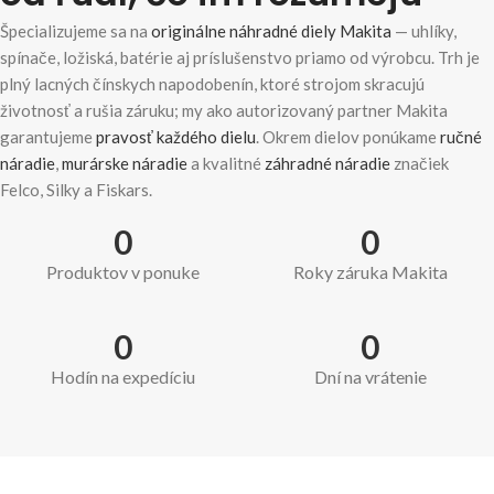
Špecializujeme sa na
originálne náhradné diely Makita
— uhlíky,
spínače, ložiská, batérie aj príslušenstvo priamo od výrobcu. Trh je
plný lacných čínskych napodobenín, ktoré strojom skracujú
životnosť a rušia záruku; my ako autorizovaný partner Makita
garantujeme
pravosť každého dielu
. Okrem dielov ponúkame
ručné
náradie
,
murárske náradie
a kvalitné
záhradné náradie
značiek
Felco, Silky a Fiskars.
0
0
Produktov v ponuke
Roky záruka Makita
0
0
Hodín na expedíciu
Dní na vrátenie