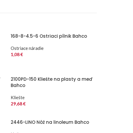
168-8-4.5-6 Ostriaci pílnik Bahco
Ostriace náradie
1,08
€
“
2100PD-150 Kliešte na plasty a meď
Bahco
Kliešte
29,68
€
2446-LINO Nôž na linoleum Bahco