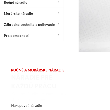
Ručné náradie
Murárske náradie
Záhradná technika a polievanie
Pre domácnosť
RUČNÉ A MURÁRSKE NÁRADIE
NÁRADIE PRE
KAŽDÚ PRÁCU
Kvalitné náradie pre remeselníkov
aj domácich majstrov.
Nakupovať náradie