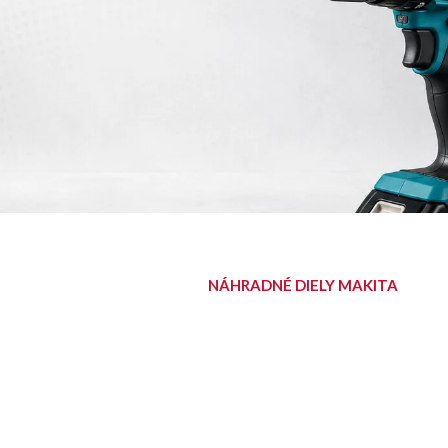
NÁHRADNÉ DIELY MAKITA
NÁJDITE SVOJ
DIEL
Diely pre aku, elektrické aj
benzínové stroje Makita.
Nájsť diel