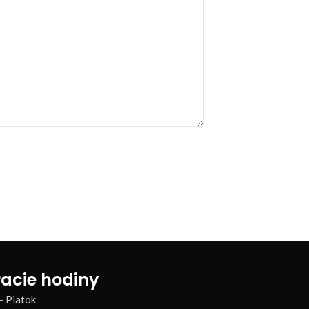
acie hodiny
– Piatok