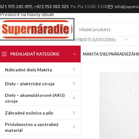
421 905 281 488
,
+421 952 022 325
Po–Pia 11:00–13:00
info@superna
Preskočiť na navigáciu
Preskočiť na hlavný obsah
VYBERTE KATEGÓRIU
PREHLIADAŤ KATEGÓRIE
MAKITA DIELY
NÁRADIE
ZÁH
Náhradné diely Makita
Diely – elektrické stroje
Diely – akumulátorové (AKU)
stroje
Záhradné nožnice a píly
Príslušenstvo a spotrebný
materiál