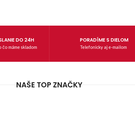
LANIE DO 24H
PORADÍME S DIELOM
o čo máme skladom
Telefonicky aj e-mailom
NAŠE TOP ZNAČKY