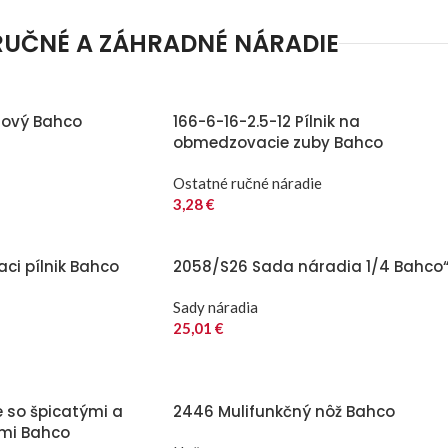
RUČNÉ A ZÁHRADNÉ NÁRADIE
lový Bahco
166-6-16-2.5-12 Pílnik na
obmedzovacie zuby Bahco
Ostatné ručné náradie
3,28
€
aci pílnik Bahco
2058/S26 Sada náradia 1/4 Bahco
Sady náradia
25,01
€
e so špicatými a
2446 Mulifunkčný nôž Bahco
ami Bahco