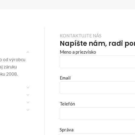
KONTAKTUJTE NÁS
Napíšte nám, radi p
Meno a priezvisko
o od výrobcu
aj záruku
oku 2008.
Email
Telefón
Správa