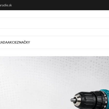
radie.sk
RADA
AKCIE
ZNAČKY