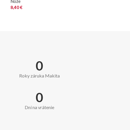
Nože
8,40
€
0
Roky záruka Makita
0
Dní na vrátenie