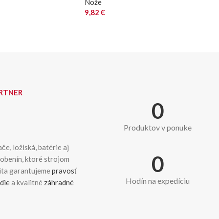
Nože
9,82
€
ARTNER
0
Produktov v ponuke
če, ložiská, batérie aj
0
dobenín, ktoré strojom
kita garantujeme
pravosť
Hodín na expedíciu
die
a kvalitné
záhradné