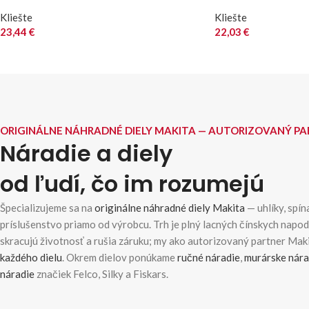
Kliešte
Kliešte
23,44
€
22,03
€
ORIGINÁLNE NÁHRADNÉ DIELY MAKITA — AUTORIZOVANÝ P
Náradie a diely
od ľudí, čo im rozumejú
Špecializujeme sa na
originálne náhradné diely Makita
— uhlíky, spína
príslušenstvo priamo od výrobcu. Trh je plný lacných čínskych napo
skracujú životnosť a rušia záruku; my ako autorizovaný partner Ma
každého dielu
. Okrem dielov ponúkame
ručné náradie
,
murárske nára
náradie
značiek Felco, Silky a Fiskars.