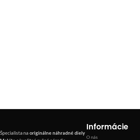
Informácie
Špecialista na
originálne náhradné diely
O nás