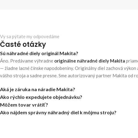
Vy sa pýtate my odpovedáme
Časté otázky
Sú náhradné diely originál Makita?
Áno. Predávame výhradne
originálne náhradné diely Makita
priam
— žiadne lacné čínske napodobeniny. Originálny diel zachová výkon 
vášho stroja a sadne presne. Sme autorizovaný partner Makita od r
Aká je záruka na náradie Makita?
Ako rýchlo expedujete objednávku?
Môžem tovar vrátiť?
Ako nájdem správny náhradný diel k môjmu stroju?