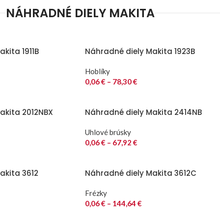
NÁHRADNÉ DIELY MAKITA
kita 1911B
Náhradné diely Makita 1923B
Hoblíky
0,06
€
–
78,30
€
akita 2012NBX
Náhradné diely Makita 2414NB
Uhlové brúsky
0,06
€
–
67,92
€
akita 3612
Náhradné diely Makita 3612C
Frézky
0,06
€
–
144,64
€