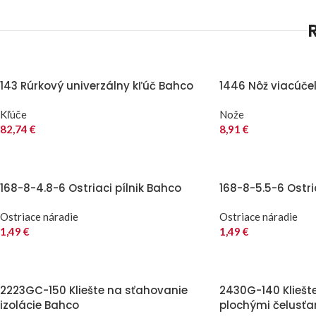
143 Rúrkový univerzálny kľúč Bahco
1446 Nôž viacúče
Kľúče
Nože
82,74
€
8,91
€
168-8-4.8-6 Ostriaci pílnik Bahco
168-8-5.5-6 Ostri
Ostriace náradie
Ostriace náradie
1,49
€
1,49
€
2223GC-150 Kliešte na sťahovanie
2430G-140 Kliešt
izolácie Bahco
plochými čelusť