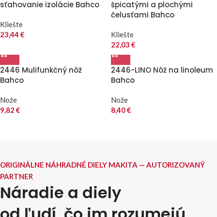
sťahovanie izolácie Bahco
špicatými a plochými
čelusťami Bahco
Kliešte
23,44
€
Kliešte
22,03
€
2446 Mulifunkčný nôž
2446-LINO Nôž na linoleum
Bahco
Bahco
Nože
Nože
9,82
€
8,40
€
ORIGINÁLNE NÁHRADNÉ DIELY MAKITA — AUTORIZOVANÝ
PARTNER
Náradie a diely
od ľudí, čo im rozumejú