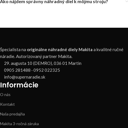
Ako nájdem správny náhradný diel k môjmu stroju?
Špecialista na
originálne náhradné diely Makita
a kvalitné ručné
náradie. Autorizovaný partner Makita.
29. augusta 10 (DEMRO), 036 01 Martin
0905 281488 · 0952 022325
info@supernaradie.sk
Informácie
O nás
Kontakt
Naša predajňa
Makita 3-ročná záruka