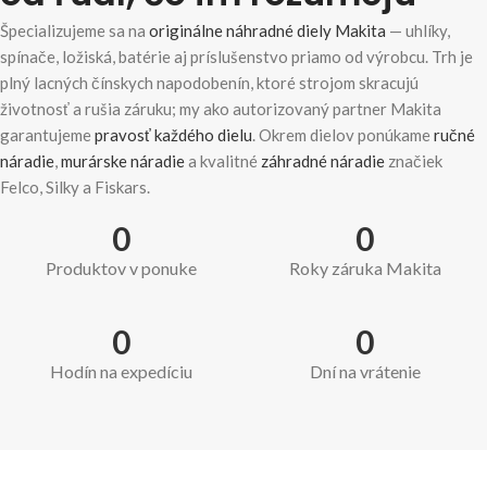
Špecializujeme sa na
originálne náhradné diely Makita
— uhlíky,
spínače, ložiská, batérie aj príslušenstvo priamo od výrobcu. Trh je
plný lacných čínskych napodobenín, ktoré strojom skracujú
životnosť a rušia záruku; my ako autorizovaný partner Makita
garantujeme
pravosť každého dielu
. Okrem dielov ponúkame
ručné
náradie
,
murárske náradie
a kvalitné
záhradné náradie
značiek
Felco, Silky a Fiskars.
0
0
Produktov v ponuke
Roky záruka Makita
0
0
Hodín na expedíciu
Dní na vrátenie