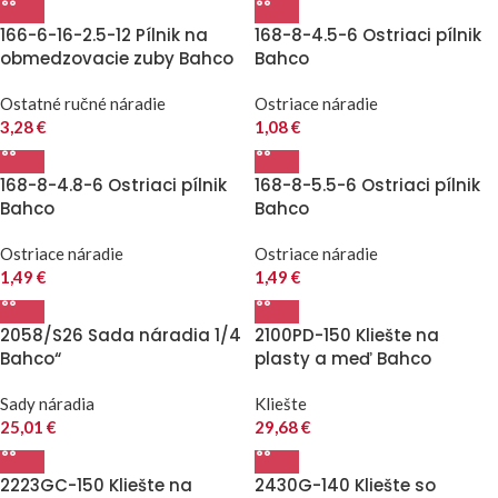
166-6-16-2.5-12 Pílnik na
168-8-4.5-6 Ostriaci pílnik
obmedzovacie zuby Bahco
Bahco
Ostatné ručné náradie
Ostriace náradie
3,28
€
1,08
€
168-8-4.8-6 Ostriaci pílnik
168-8-5.5-6 Ostriaci pílnik
Bahco
Bahco
Ostriace náradie
Ostriace náradie
1,49
€
1,49
€
2058/S26 Sada náradia 1/4
2100PD-150 Kliešte na
Bahco“
plasty a meď Bahco
Sady náradia
Kliešte
25,01
€
29,68
€
2223GC-150 Kliešte na
2430G-140 Kliešte so