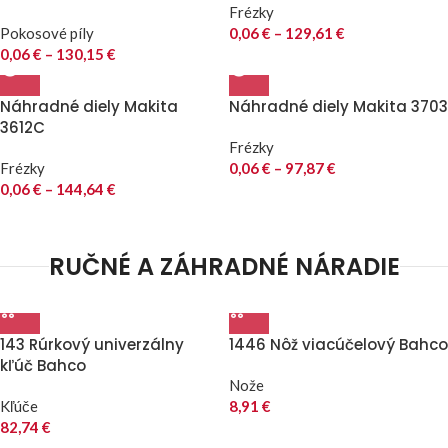
Frézky
Pokosové píly
0,06
€
–
129,61
€
0,06
€
–
130,15
€
Náhradné diely Makita
Náhradné diely Makita 3703
3612C
Frézky
Frézky
0,06
€
–
97,87
€
0,06
€
–
144,64
€
RUČNÉ A ZÁHRADNÉ NÁRADIE
143 Rúrkový univerzálny
1446 Nôž viacúčelový Bahco
kľúč Bahco
Nože
Kľúče
8,91
€
82,74
€