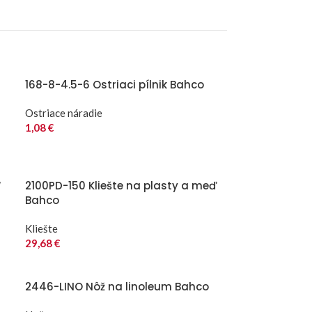
168-8-4.5-6 Ostriaci pílnik Bahco
Ostriace náradie
1,08
€
“
2100PD-150 Kliešte na plasty a meď
Bahco
Kliešte
29,68
€
2446-LINO Nôž na linoleum Bahco