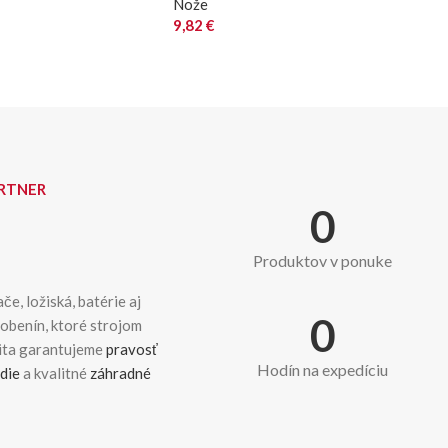
Nože
9,82
€
ARTNER
0
Produktov v ponuke
če, ložiská, batérie aj
0
dobenín, ktoré strojom
kita garantujeme
pravosť
Hodín na expedíciu
die
a kvalitné
záhradné