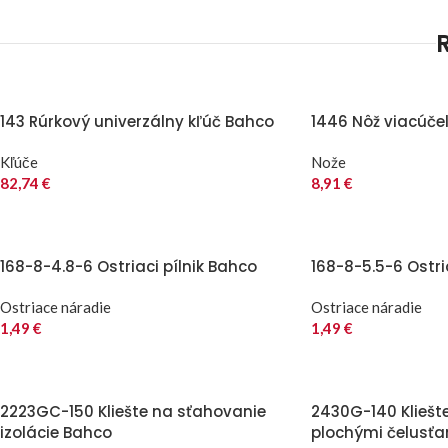
143 Rúrkový univerzálny kľúč Bahco
1446 Nôž viacúče
Kľúče
Nože
82,74
€
8,91
€
168-8-4.8-6 Ostriaci pílnik Bahco
168-8-5.5-6 Ostri
Ostriace náradie
Ostriace náradie
1,49
€
1,49
€
2223GC-150 Kliešte na sťahovanie
2430G-140 Kliešt
izolácie Bahco
plochými čelusť