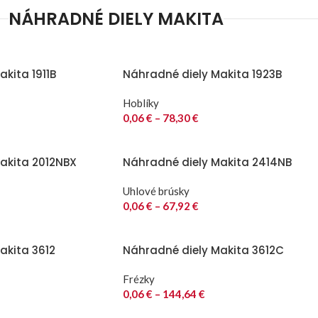
NÁHRADNÉ DIELY MAKITA
kita 1911B
Náhradné diely Makita 1923B
Hoblíky
0,06
€
–
78,30
€
akita 2012NBX
Náhradné diely Makita 2414NB
Uhlové brúsky
0,06
€
–
67,92
€
akita 3612
Náhradné diely Makita 3612C
Frézky
0,06
€
–
144,64
€