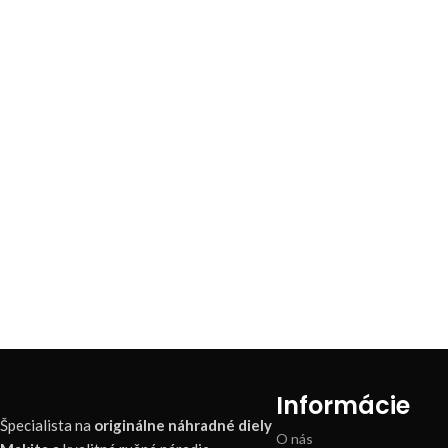
Informácie
Špecialista na
originálne náhradné diely
O nás