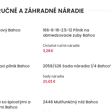
RUČNÉ A ZÁHRADNÉ NÁRADIE
lový Bahco
166-6-16-2.5-12 Pílnik na
obmedzovacie zuby Bahco
Ostatné ručné náradie
3,28
€
aci pílnik Bahco
2058/S26 Sada náradia 1/4 Bahco
Sady náradia
25,01
€
e so špicatými a
2446 Mulifunkčný nôž Bahco
ami Bahco