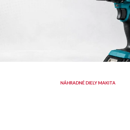
NÁHRADNÉ DIELY MAKITA
NÁJDITE SVOJ
DIEL
Diely pre aku, elektrické aj
benzínové stroje Makita.
Nájsť diel