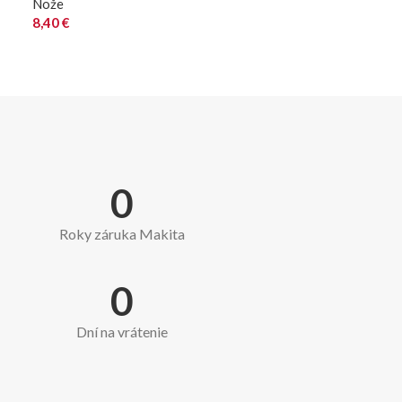
Nože
8,40
€
0
Roky záruka Makita
0
Dní na vrátenie