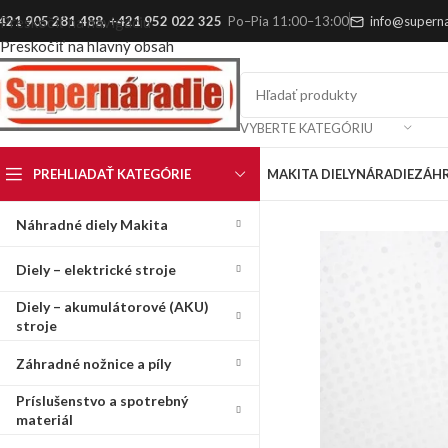
421 905 281 488
,
+421 952 022 325
Po–Pia 11:00–13:00
info@superna
Preskočiť na navigáciu
Preskočiť na hlavný obsah
VYBERTE KATEGÓRIU
PREHLIADAŤ KATEGÓRIE
MAKITA DIELY
NÁRADIE
ZÁH
Náhradné diely Makita
Diely – elektrické stroje
Diely – akumulátorové (AKU)
stroje
Záhradné nožnice a píly
Príslušenstvo a spotrebný
materiál