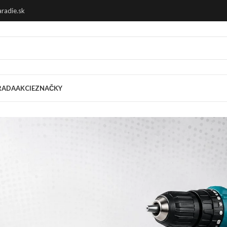
radie.sk
RADA
AKCIE
ZNAČKY