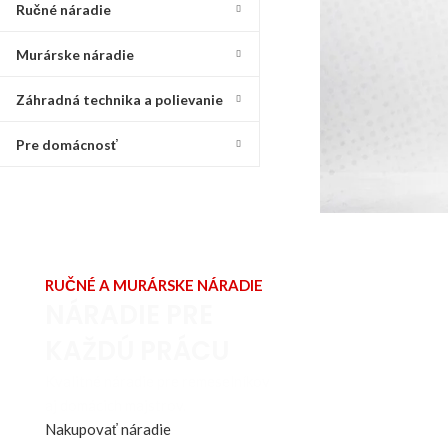
Ručné náradie
Murárske náradie
Záhradná technika a polievanie
Pre domácnosť
RUČNÉ A MURÁRSKE NÁRADIE
NÁRADIE PRE
KAŽDÚ PRÁCU
Kvalitné náradie pre remeselníkov
aj domácich majstrov.
Nakupovať náradie