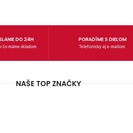
LANIE DO 24H
PORADÍME S DIELOM
o čo máme skladom
Telefonicky aj e-mailom
NAŠE TOP ZNAČKY