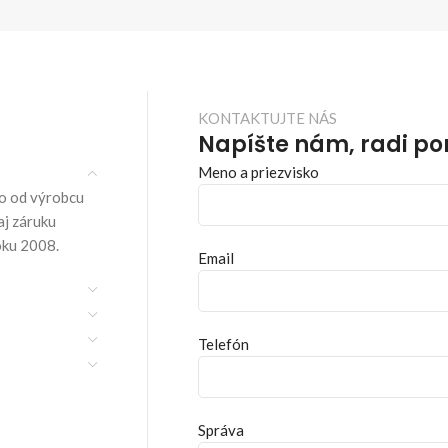
KONTAKTUJTE NÁS
Napíšte nám, radi p
Meno a priezvisko
o od výrobcu
aj záruku
oku 2008.
Email
Telefón
Správa