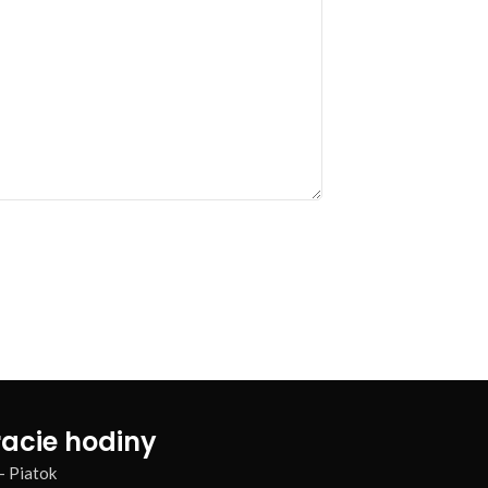
acie hodiny
– Piatok