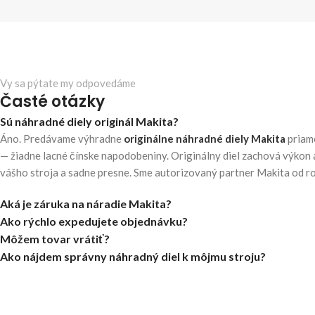
Vy sa pýtate my odpovedáme
Časté otázky
Sú náhradné diely originál Makita?
Áno. Predávame výhradne
originálne náhradné diely Makita
priam
— žiadne lacné čínske napodobeniny. Originálny diel zachová výkon 
vášho stroja a sadne presne. Sme autorizovaný partner Makita od r
Aká je záruka na náradie Makita?
Ako rýchlo expedujete objednávku?
Môžem tovar vrátiť?
Ako nájdem správny náhradný diel k môjmu stroju?