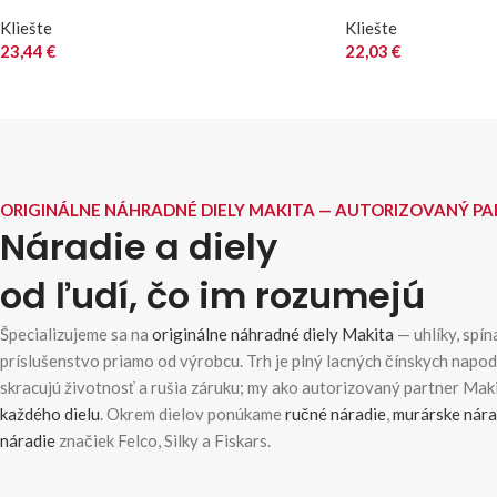
Kliešte
Kliešte
23,44
€
22,03
€
ORIGINÁLNE NÁHRADNÉ DIELY MAKITA — AUTORIZOVANÝ P
Náradie a diely
od ľudí, čo im rozumejú
Špecializujeme sa na
originálne náhradné diely Makita
— uhlíky, spína
príslušenstvo priamo od výrobcu. Trh je plný lacných čínskych napo
skracujú životnosť a rušia záruku; my ako autorizovaný partner Ma
každého dielu
. Okrem dielov ponúkame
ručné náradie
,
murárske nára
náradie
značiek Felco, Silky a Fiskars.