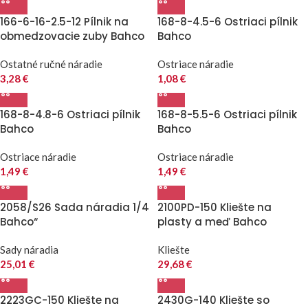
166-6-16-2.5-12 Pílnik na
168-8-4.5-6 Ostriaci pílnik
obmedzovacie zuby Bahco
Bahco
Ostatné ručné náradie
Ostriace náradie
3,28
€
1,08
€
168-8-4.8-6 Ostriaci pílnik
168-8-5.5-6 Ostriaci pílnik
Bahco
Bahco
Ostriace náradie
Ostriace náradie
1,49
€
1,49
€
2058/S26 Sada náradia 1/4
2100PD-150 Kliešte na
Bahco“
plasty a meď Bahco
Sady náradia
Kliešte
25,01
€
29,68
€
2223GC-150 Kliešte na
2430G-140 Kliešte so