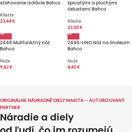
sťahovanie izolácie Bahco
špicatými a plochými
čelusťami Bahco
Kliešte
23,44
€
Kliešte
22,03
€
2446 Mulifunkčný nôž
2446-LINO Nôž na linoleum
Bahco
Bahco
Nože
Nože
9,82
€
8,40
€
ORIGINÁLNE NÁHRADNÉ DIELY MAKITA — AUTORIZOVANÝ
PARTNER
Náradie a diely
od ľudí, čo im rozumejú