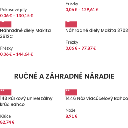
Frézky
Pokosové píly
0,06
€
–
129,61
€
0,06
€
–
130,15
€
Náhradné diely Makita
Náhradné diely Makita 3703
3612C
Frézky
Frézky
0,06
€
–
97,87
€
0,06
€
–
144,64
€
RUČNÉ A ZÁHRADNÉ NÁRADIE
143 Rúrkový univerzálny
1446 Nôž viacúčelový Bahco
kľúč Bahco
Nože
Kľúče
8,91
€
82,74
€