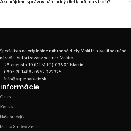
Ako nájdem správny náhradný diel k môjmu stroju?
Špecialista na
originálne náhradné diely Makita
a kvalitné ručné
náradie. Autorizovaný partner Makita.
29. augusta 10 (DEMRO), 036 01 Martin
0905 281488 · 0952 022325
info@supernaradie.sk
Informácie
O nás
Kontakt
Naša predajňa
Makita 3-ročná záruka