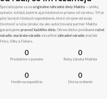
Špecializujeme sa na
originálne náhradné diely Makita
— uhlíky,
spínače, ložiská, batérie aj príslušenstvo priamo od výrobcu. Trh je
plný lacných čínskych napodobenín, ktoré strojom skracujú
životnosť a rušia záruku; my ako autorizovaný partner Makita
garantujeme
pravosť každého dielu
. Okrem dielov ponúkame
ručné
náradie
,
murárske náradie
a kvalitné
záhradné náradie
značiek
Felco, Silky a Fiskars.
0
0
Produktov v ponuke
Roky záruka Makita
0
0
Hodín na expedíciu
Dní na vrátenie