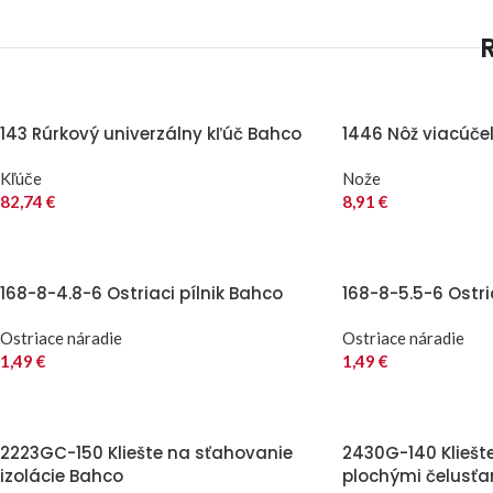
143 Rúrkový univerzálny kľúč Bahco
1446 Nôž viacúče
Kľúče
Nože
82,74
€
8,91
€
168-8-4.8-6 Ostriaci pílnik Bahco
168-8-5.5-6 Ostri
Ostriace náradie
Ostriace náradie
1,49
€
1,49
€
2223GC-150 Kliešte na sťahovanie
2430G-140 Kliešt
izolácie Bahco
plochými čelusť