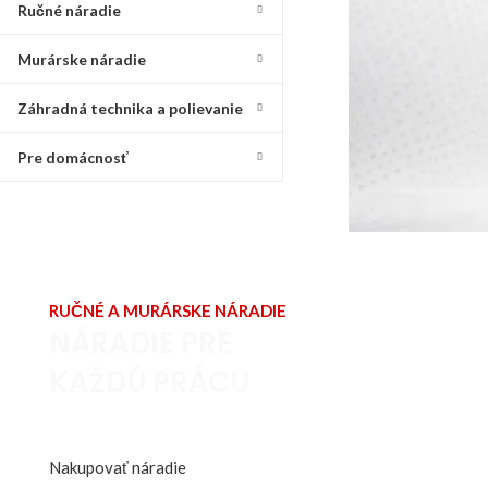
Ručné náradie
Murárske náradie
Záhradná technika a polievanie
Pre domácnosť
RUČNÉ A MURÁRSKE NÁRADIE
NÁRADIE PRE
KAŽDÚ PRÁCU
Kvalitné náradie pre remeselníkov
aj domácich majstrov.
Nakupovať náradie