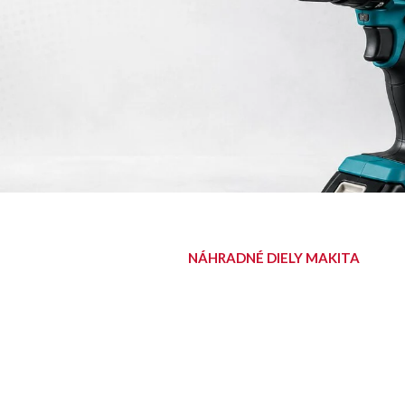
NÁHRADNÉ DIELY MAKITA
NÁJDITE SVOJ
DIEL
Diely pre aku, elektrické aj
benzínové stroje Makita.
Nájsť diel