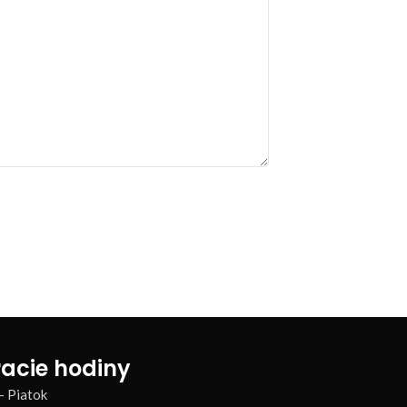
acie hodiny
– Piatok