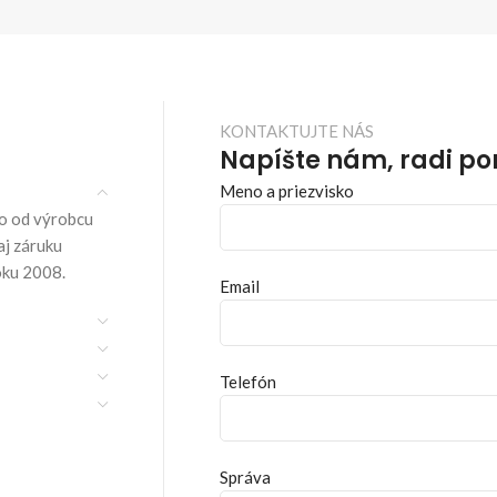
KONTAKTUJTE NÁS
Napíšte nám, radi p
Meno a priezvisko
o od výrobcu
aj záruku
oku 2008.
Email
Telefón
Správa