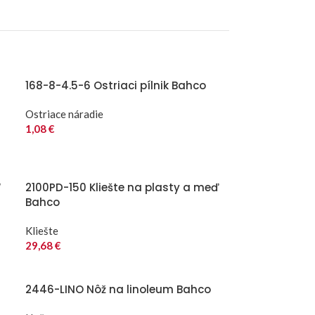
168-8-4.5-6 Ostriaci pílnik Bahco
Ostriace náradie
1,08
€
“
2100PD-150 Kliešte na plasty a meď
Bahco
Kliešte
29,68
€
2446-LINO Nôž na linoleum Bahco