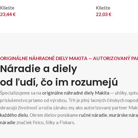
Kliešte
Kliešte
23,44
€
22,03
€
ORIGINÁLNE NÁHRADNÉ DIELY MAKITA — AUTORIZOVANÝ P
Náradie a diely
od ľudí, čo im rozumejú
Špecializujeme sa na
originálne náhradné diely Makita
— uhlíky, spína
príslušenstvo priamo od výrobcu. Trh je plný lacných čínskych napo
skracujú životnosť a rušia záruku; my ako autorizovaný partner Ma
každého dielu
. Okrem dielov ponúkame
ručné náradie
,
murárske nára
náradie
značiek Felco, Silky a Fiskars.