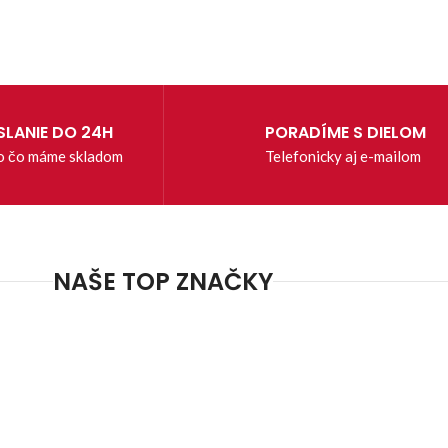
LANIE DO 24H
PORADÍME S DIELOM
o čo máme skladom
Telefonicky aj e-mailom
NAŠE TOP ZNAČKY