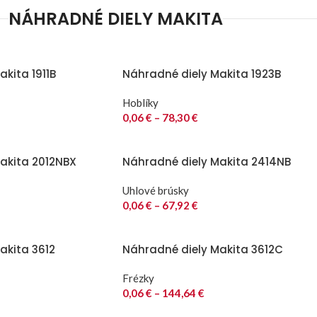
NÁHRADNÉ DIELY MAKITA
kita 1911B
Náhradné diely Makita 1923B
Hoblíky
0,06
€
–
78,30
€
akita 2012NBX
Náhradné diely Makita 2414NB
Uhlové brúsky
0,06
€
–
67,92
€
akita 3612
Náhradné diely Makita 3612C
Frézky
0,06
€
–
144,64
€