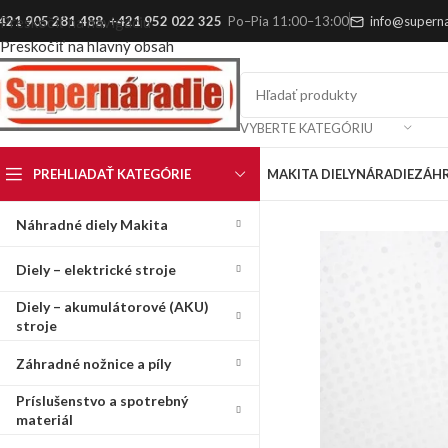
421 905 281 488
,
+421 952 022 325
Po–Pia 11:00–13:00
info@superna
Preskočiť na navigáciu
Preskočiť na hlavný obsah
VYBERTE KATEGÓRIU
PREHLIADAŤ KATEGÓRIE
MAKITA DIELY
NÁRADIE
ZÁH
Náhradné diely Makita
Diely – elektrické stroje
Diely – akumulátorové (AKU)
stroje
Záhradné nožnice a píly
Príslušenstvo a spotrebný
materiál