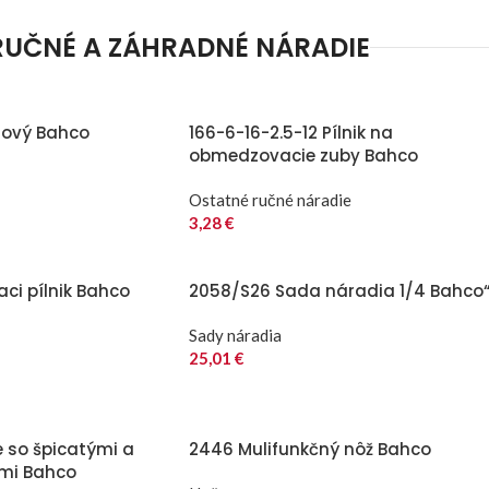
RUČNÉ A ZÁHRADNÉ NÁRADIE
lový Bahco
166-6-16-2.5-12 Pílnik na
obmedzovacie zuby Bahco
Ostatné ručné náradie
3,28
€
aci pílnik Bahco
2058/S26 Sada náradia 1/4 Bahco
Sady náradia
25,01
€
e so špicatými a
2446 Mulifunkčný nôž Bahco
ami Bahco