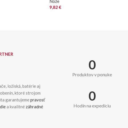
Nože
9,82
€
ARTNER
0
Produktov v ponuke
če, ložiská, batérie aj
0
dobenín, ktoré strojom
kita garantujeme
pravosť
Hodín na expedíciu
die
a kvalitné
záhradné