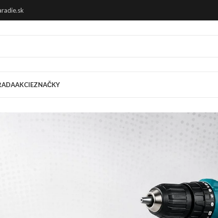
radie.sk
RADA
AKCIE
ZNAČKY