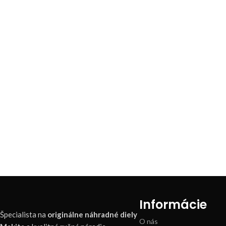
Informácie
Špecialista na
originálne náhradné diely
O nás