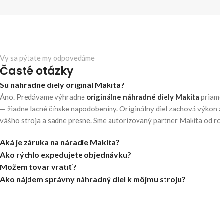
Vy sa pýtate my odpovedáme
Časté otázky
Sú náhradné diely originál Makita?
Áno. Predávame výhradne
originálne náhradné diely Makita
priam
— žiadne lacné čínske napodobeniny. Originálny diel zachová výkon 
vášho stroja a sadne presne. Sme autorizovaný partner Makita od r
Aká je záruka na náradie Makita?
Ako rýchlo expedujete objednávku?
Môžem tovar vrátiť?
Ako nájdem správny náhradný diel k môjmu stroju?