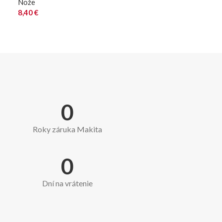
Nože
8,40
€
0
Roky záruka Makita
0
Dní na vrátenie