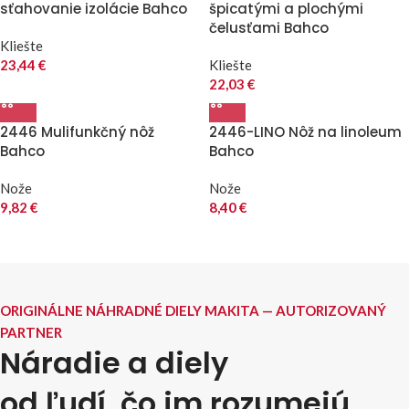
sťahovanie izolácie Bahco
špicatými a plochými
čelusťami Bahco
Kliešte
23,44
€
Kliešte
22,03
€
2446 Mulifunkčný nôž
2446-LINO Nôž na linoleum
Bahco
Bahco
Nože
Nože
9,82
€
8,40
€
ORIGINÁLNE NÁHRADNÉ DIELY MAKITA — AUTORIZOVANÝ
PARTNER
Náradie a diely
od ľudí, čo im rozumejú