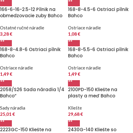
166-6-16-2.5-12 Pílnik na
168-8-4.5-6 Ostriaci pílnik
obmedzovacie zuby Bahco
Bahco
Ostatné ručné náradie
Ostriace náradie
3,28
€
1,08
€
168-8-4.8-6 Ostriaci pílnik
168-8-5.5-6 Ostriaci pílnik
Bahco
Bahco
Ostriace náradie
Ostriace náradie
1,49
€
1,49
€
2058/S26 Sada náradia 1/4
2100PD-150 Kliešte na
Bahco“
plasty a meď Bahco
Sady náradia
Kliešte
25,01
€
29,68
€
2223GC-150 Kliešte na
2430G-140 Kliešte so