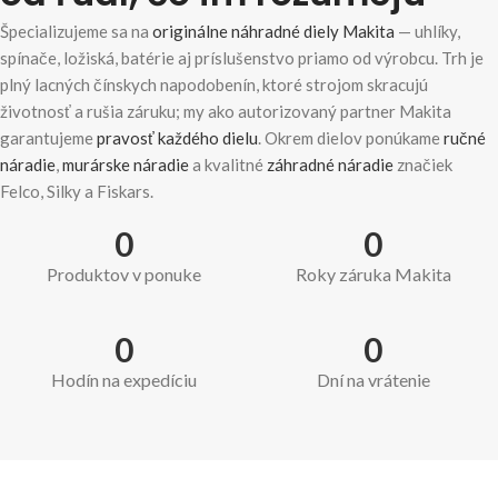
Špecializujeme sa na
originálne náhradné diely Makita
— uhlíky,
spínače, ložiská, batérie aj príslušenstvo priamo od výrobcu. Trh je
plný lacných čínskych napodobenín, ktoré strojom skracujú
životnosť a rušia záruku; my ako autorizovaný partner Makita
garantujeme
pravosť každého dielu
. Okrem dielov ponúkame
ručné
náradie
,
murárske náradie
a kvalitné
záhradné náradie
značiek
Felco, Silky a Fiskars.
0
0
Produktov v ponuke
Roky záruka Makita
0
0
Hodín na expedíciu
Dní na vrátenie