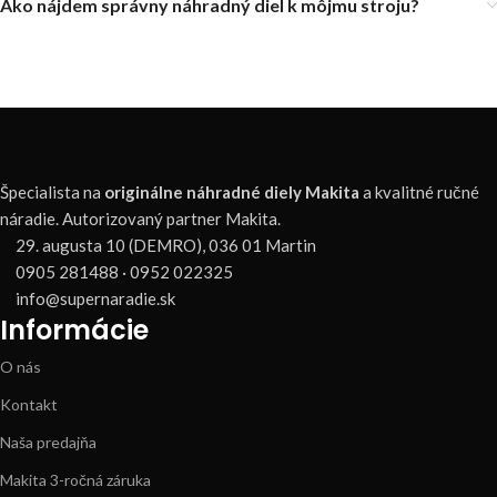
Ako nájdem správny náhradný diel k môjmu stroju?
Špecialista na
originálne náhradné diely Makita
a kvalitné ručné
náradie. Autorizovaný partner Makita.
29. augusta 10 (DEMRO), 036 01 Martin
0905 281488 · 0952 022325
info@supernaradie.sk
Informácie
O nás
Kontakt
Naša predajňa
Makita 3-ročná záruka