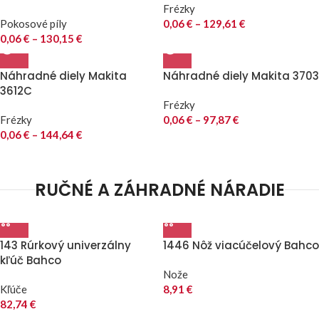
Frézky
Pokosové píly
0,06
€
–
129,61
€
0,06
€
–
130,15
€
Náhradné diely Makita
Náhradné diely Makita 3703
3612C
Frézky
Frézky
0,06
€
–
97,87
€
0,06
€
–
144,64
€
RUČNÉ A ZÁHRADNÉ NÁRADIE
143 Rúrkový univerzálny
1446 Nôž viacúčelový Bahco
kľúč Bahco
Nože
Kľúče
8,91
€
82,74
€