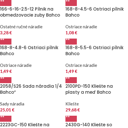
166-6-16-2.5-12 Pílnik na
168-8-4.5-6 Ostriaci pílnik
obmedzovacie zuby Bahco
Bahco
Ostatné ručné náradie
Ostriace náradie
3,28
€
1,08
€
168-8-4.8-6 Ostriaci pílnik
168-8-5.5-6 Ostriaci pílnik
Bahco
Bahco
Ostriace náradie
Ostriace náradie
1,49
€
1,49
€
2058/S26 Sada náradia 1/4
2100PD-150 Kliešte na
Bahco“
plasty a meď Bahco
Sady náradia
Kliešte
25,01
€
29,68
€
2223GC-150 Kliešte na
2430G-140 Kliešte so