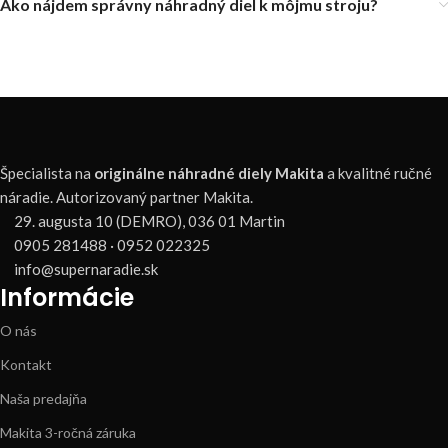
Ako nájdem správny náhradný diel k môjmu stroju?
Špecialista na
originálne náhradné diely Makita
a kvalitné ručné
náradie. Autorizovaný partner Makita.
29. augusta 10 (DEMRO), 036 01 Martin
0905 281488 · 0952 022325
info@supernaradie.sk
Informácie
O nás
Kontakt
Naša predajňa
Makita 3-ročná záruka