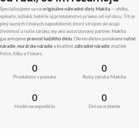
Špecializujeme sa na
originálne náhradné diely Makita
— uhlíky,
spínače, ložiská, batérie aj príslušenstvo priamo od výrobcu. Trh je
plný lacných čínskych napodobenín, ktoré strojom skracujú
životnosť a rušia záruku; my ako autorizovaný partner Makita
garantujeme
pravosť každého dielu
. Okrem dielov ponúkame
ručné
náradie
,
murárske náradie
a kvalitné
záhradné náradie
značiek
Felco, Silky a Fiskars.
0
0
Produktov v ponuke
Roky záruka Makita
0
0
Hodín na expedíciu
Dní na vrátenie