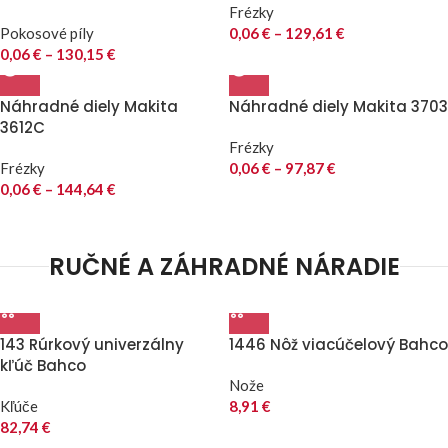
Frézky
Pokosové píly
0,06
€
–
129,61
€
0,06
€
–
130,15
€
Náhradné diely Makita
Náhradné diely Makita 3703
3612C
Frézky
Frézky
0,06
€
–
97,87
€
0,06
€
–
144,64
€
RUČNÉ A ZÁHRADNÉ NÁRADIE
143 Rúrkový univerzálny
1446 Nôž viacúčelový Bahco
kľúč Bahco
Nože
Kľúče
8,91
€
82,74
€