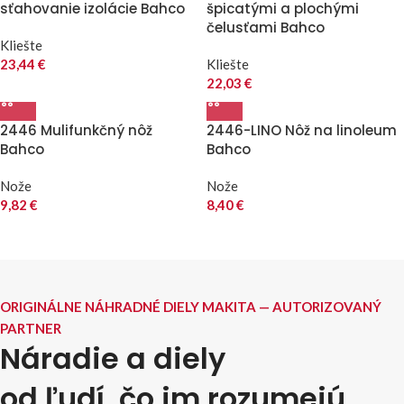
sťahovanie izolácie Bahco
špicatými a plochými
čelusťami Bahco
Kliešte
23,44
€
Kliešte
22,03
€
2446 Mulifunkčný nôž
2446-LINO Nôž na linoleum
Bahco
Bahco
Nože
Nože
9,82
€
8,40
€
ORIGINÁLNE NÁHRADNÉ DIELY MAKITA — AUTORIZOVANÝ
PARTNER
Náradie a diely
od ľudí, čo im rozumejú